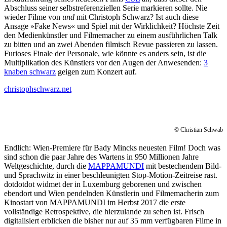
Abschluss seiner selbstreferenziellen Serie markieren sollte. Nie
wieder Filme von
und
mit Christoph Schwarz? Ist auch diese
Ansage »Fake News« und Spiel mit der Wirklichkeit? Höchste Zeit
den Medienkünstler und Filmemacher zu einem ausführlichen Talk
zu bitten und an zwei Abenden filmisch Revue passieren zu lassen.
Furioses Finale der Personale, wie könnte es anders sein, ist die
Multiplikation des Künstlers vor den Augen der Anwesenden:
3
knaben schwarz
geigen zum Konzert auf.
christophschwarz.net
© Christian Schwab
Endlich: Wien-Premiere für Bady Mincks neuesten Film! Doch was
sind schon die paar Jahre des Wartens in 950 Millionen Jahre
Weltgeschichte, durch die
MAPPAMUNDI
mit bestechendem Bild-
und Sprachwitz in einer beschleunigten Stop-Motion-Zeitreise rast.
dotdotdot widmet der in Luxemburg geborenen und zwischen
ebendort und Wien pendelnden Künstlerin und Filmemacherin zum
Kinostart von MAPPAMUNDI im Herbst 2017 die erste
vollständige Retrospektive, die hierzulande zu sehen ist. Frisch
digitalisiert erblicken die bisher nur auf 35 mm verfügbaren Filme in