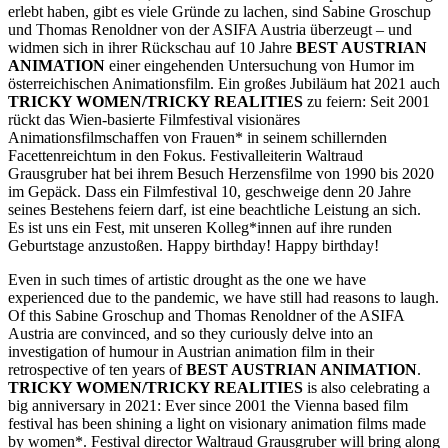
erlebt haben, gibt es viele Gründe zu lachen, sind Sabine Groschup
und Thomas Renoldner von der ASIFA Austria überzeugt – und
widmen sich in ihrer Rückschau auf 10 Jahre
BEST AUSTRIAN
ANIMATION
einer eingehenden Untersuchung von Humor im
österreichischen Animationsfilm. Ein großes Jubiläum hat 2021 auch
TRICKY WOMEN/TRICKY REALITIES
zu feiern: Seit 2001
rückt das Wien-basierte Filmfestival visionäres
Animationsfilmschaffen von Frauen* in seinem schillernden
Facettenreichtum in den Fokus. Festivalleiterin Waltraud
Grausgruber hat bei ihrem Besuch Herzensfilme von 1990 bis 2020
im Gepäck. Dass ein Filmfestival 10, geschweige denn 20 Jahre
seines Bestehens feiern darf, ist eine beachtliche Leistung an sich.
Es ist uns ein Fest, mit unseren Kolleg*innen auf ihre runden
Geburtstage anzustoßen. Happy birthday! Happy birthday!
Even in such times of artistic drought as the one we have
experienced due to the pandemic, we have still had reasons to laugh.
Of this Sabine Groschup and Thomas Renoldner of the ASIFA
Austria are convinced, and so they curiously delve into an
investigation of humour in Austrian animation film in their
retrospective of ten years of
BEST AUSTRIAN ANIMATION
.
TRICKY WOMEN/TRICKY REALITIES
is also celebrating a
big anniversary in 2021: Ever since 2001 the Vienna based film
festival has been shining a light on visionary animation films made
by women*. Festival director Waltraud Grausgruber will bring along