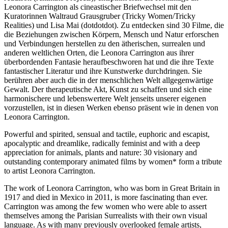
Leonora Carrington als cineastischer Briefwechsel mit den
Kuratorinnen Waltraud Grausgruber (Tricky Women/Tricky
Realities) und Lisa Mai (dotdotdot). Zu entdecken sind 30 Filme, die
die Beziehungen zwischen Körpern, Mensch und Natur erforschen
und Verbindungen herstellen zu den ätherischen, surrealen und
anderen weltlichen Orten, die Leonora Carrington aus ihrer
überbordenden Fantasie heraufbeschworen hat und die ihre Texte
fantastischer Literatur und ihre Kunstwerke durchdringen. Sie
berühren aber auch die in der menschlichen Welt allgegenwärtige
Gewalt. Der therapeutische Akt, Kunst zu schaffen und sich eine
harmonischere und lebenswertere Welt jenseits unserer eigenen
vorzustellen, ist in diesen Werken ebenso präsent wie in denen von
Leonora Carrington.
Powerful and spirited, sensual and tactile, euphoric and escapist,
apocalyptic and dreamlike, radically feminist and with a deep
appreciation for animals, plants and nature: 30 visionary and
outstanding contemporary animated films by women* form a tribute
to artist Leonora Carrington.
The work of Leonora Carrington, who was born in Great Britain in
1917 and died in Mexico in 2011, is more fascinating than ever.
Carrington was among the few women who were able to assert
themselves among the Parisian Surrealists with their own visual
language. As with many previously overlooked female artists,