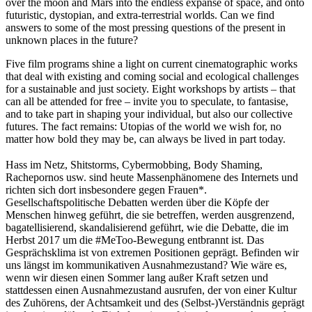
over the moon and Mars into the endless expanse of space, and onto
futuristic, dystopian, and extra-terrestrial worlds. Can we find
answers to some of the most pressing questions of the present in
unknown places in the future?
Five film programs shine a light on current cinematographic works
that deal with existing and coming social and ecological challenges
for a sustainable and just society. Eight workshops by artists – that
can all be attended for free – invite you to speculate, to fantasise,
and to take part in shaping your individual, but also our collective
futures. The fact remains: Utopias of the world we wish for, no
matter how bold they may be, can always be lived in part today.
Hass im Netz, Shitstorms, Cybermobbing, Body Shaming,
Rachepornos usw. sind heute Massenphänomene des Internets und
richten sich dort insbesondere gegen Frauen*.
Gesellschaftspolitische Debatten werden über die Köpfe der
Menschen hinweg geführt, die sie betreffen, werden ausgrenzend,
bagatellisierend, skandalisierend geführt, wie die Debatte, die im
Herbst 2017 um die #MeToo-Bewegung entbrannt ist. Das
Gesprächsklima ist von extremen Positionen geprägt. Befinden wir
uns längst im kommunikativen Ausnahmezustand? Wie wäre es,
wenn wir diesen einen Sommer lang außer Kraft setzen und
stattdessen einen Ausnahmezustand ausrufen, der von einer Kultur
des Zuhörens, der Achtsamkeit und des (Selbst-)Verständnis geprägt