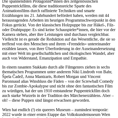
Die spannendsten Protagonist*innen des zeitgenössischen
Puppentrickfilms, die diese traditionsreiche Sparte des
Animationsfilms durch raffinierte Techniken und smarte
Erzählungen ins 21. Jahrhundert befördert haben, werden mit 44
herausragenden Arbeiten im heurigen Programmschwerpunkt in den
Fokus gerückt. Von der klassischen Holzpuppe bis zur Häkel-, Filz-
oder Drahtpuppe: Es sind keine Schauspieler*innen, die hier vor der
Kamera stehen, aber ihre Leistungen sind durchaus vergleichbar.
Vielleicht ist es gerade die Reduktion auf das Wesentliche, die sie so
treffend von den Menschen und ihrem »Fremdeln« untereinander
erzählen lassen, von ihrer Überforderung in der Auseinandersetzung
mit einer Welt im gesellschaftlichen und ökologischen Wandel, aber
auch von Widerstand, Emanzipation und Empathie.
In einem rasanten Stakkato durch alle Filmgenres ziehen in sechs
thematischen Programmen unter anderem Niki Lindroth von Bahr,
Špela Čadež, Anna Mantzaris, Robert Morgan und Vincent
Paronnaud alias Winshluss die Fäden – von der Screwball Comedy
bis zur Zombie-Apokalypse und nicht ohne den fantastischen Film
zu würdigen, hat der um 1910 entstandene Puppentrickfilm doch
auch starke Wurzeln in der Tradition des Märchenerzählens. Aber –
oh! – diese Puppen sind längst erwachsen geworden.
Wien hat endlich (!) ein queeres Museum – zumindest temporär:
2022 wurde in einer ersten Etappe das Volkskundemuseum Wien