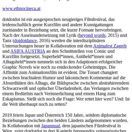
www.ethnocineca.at
dotdotdot ist ein ausgesprochen neugieriges Filmfestival, das
leidenschaftlich gerne Kurzfilm und andere Kunstgattungen
zueinander in Beziehung setzt, die kurze Formate hervorbringen.
Nach der Auseinandersetzung mit Lyrik (
beyond words
, 2015) und
Tanz (
dotdotdance
, 2016) werden die interdisziplinären
Untersuchungen heuer in Kollaboration mit dem
Animafest Zagreb
und
ASIFA AUSTRIA
an den Schnittstellen von Comic und
Kurzfilm fortgesetzt. Superheld*innen, Antiheld*innen und
Alltagsheld*innen tummeln sich in den Adaptionen erfolgreicher
Graphic Novels wie noch zu entdeckender Geheimtipps. Die
Affinität zum Animationsfilm ist evident. Die Tonart changiert
zwischen brachialem Humor und lakonischem Kommentar auf die
Absurditäten des Alltags, die Bildsprache zwischen abstrahierendem
Schwarzweiß und optischer Überladenheit, das Verlangen zwischen
einem Bedürfnis nach Verinnerlichung und einem Hang zum
Eskapismus. Stellt sich noch die Frage: Wer rettet hier wen? Und: Ist
die Welt überhaupt noch zu retten?
2019 feiern Japan und Österreich 150 Jahre, seitdem diplomatische
Beziehungen zwischen den beiden Ländern aufgenommen wurden.
In Kollaboration mit
Japannual
, dem japanischen Filmfestival in
Wien, zeigt dotdotdot in drei Kapiteln brennendes zeitgenössisches