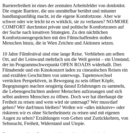
Barrierefreiheit ist eines der zentralen Arbeitsfelder von dotdotdot.
Die engste Barriere, die uns unmittelbar berührt und mitunter
handlungsunfähig macht, ist die eigene Komfortzone. Aber wie
schwer oder wie leicht ist es wirklich, sie zu verlassen? NO/MORE
COMFORT durchmisst private und politische Komfortzonen auf
der Suche nach kreativen Strategien. Zu den nächtlichen
Komfortzonengesprächen mit den Filmschaffenden stoßen
Menschen hinzu, die in Wien Zeichen und Aktionen setzen.
10 Jahre Filmfestival sind eine lange Reise. Verblieben am selben
Ort, auf der Leinwand mehrfach um die Welt gereist – ein Umstand,
der im Programmschwerpunkt OPEN ROADS widerhallt. Drei
Filmabende und ein Kinokonzert laden zu cineastischen Reisen ein
und erzählen Geschichten von unterwegs. Tapetenwechsel
verrücken Perspektiven, in Bewegung zu sein öffnet Köpfe,
Begegnungen machen neugierig darauf Erfahrungen zu sammeln,
die Lebensgeschichten anderer Menschen aufzusaugen und sich
selbst anderen Menschen zu öffnen. Doch wer hat überhaupt die
Freiheit zu reisen und wem wird sie untersagt? Wer muss/darf
gehen? Wer darf/muss bleiben? Wollen wir »alles inklusive« oder
riskieren wir es ohne Sicherheitsnetz zu reisen und mit eigenen
Augen zu sehen? Erzählungen vom Gehen und Zurückkehren, von
Sehnsucht, Freiheit, Widerstand und Utopie.