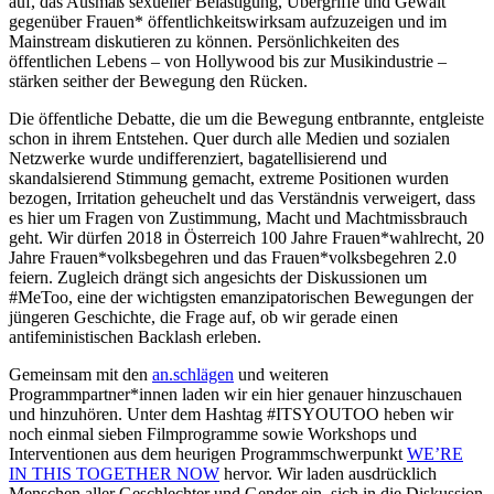
auf, das Ausmaß sexueller Belästigung, Übergriffe und Gewalt
gegenüber Frauen* öffentlichkeitswirksam aufzuzeigen und im
Mainstream diskutieren zu können. Persönlichkeiten des
öffentlichen Lebens – von Hollywood bis zur Musikindustrie –
stärken seither der Bewegung den Rücken.
Die öffentliche Debatte, die um die Bewegung entbrannte, entgleiste
schon in ihrem Entstehen. Quer durch alle Medien und sozialen
Netzwerke wurde undifferenziert, bagatellisierend und
skandalsierend Stimmung gemacht, extreme Positionen wurden
bezogen, Irritation geheuchelt und das Verständnis verweigert, dass
es hier um Fragen von Zustimmung, Macht und Machtmissbrauch
geht. Wir dürfen 2018 in Österreich 100 Jahre Frauen*wahlrecht, 20
Jahre Frauen*volksbegehren und das Frauen*volksbegehren 2.0
feiern. Zugleich drängt sich angesichts der Diskussionen um
#MeToo, eine der wichtigsten emanzipatorischen Bewegungen der
jüngeren Geschichte, die Frage auf, ob wir gerade einen
antifeministischen Backlash erleben.
Gemeinsam mit den
an.schlägen
und weiteren
Programmpartner*innen laden wir ein hier genauer hinzuschauen
und hinzuhören. Unter dem Hashtag #ITSYOUTOO heben wir
noch einmal sieben Filmprogramme sowie Workshops und
Interventionen aus dem heurigen Programmschwerpunkt
WE’RE
IN THIS TOGETHER NOW
hervor. Wir laden ausdrücklich
Menschen aller Geschlechter und Gender ein, sich in die Diskussion