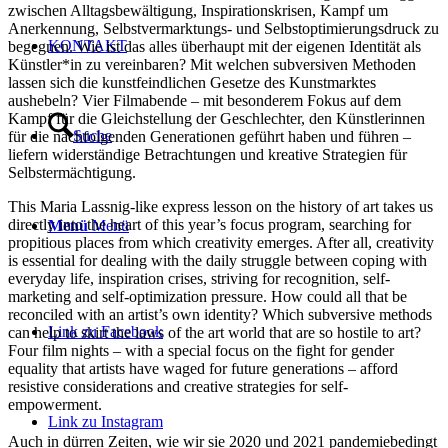
zwischen Alltagsbewältigung, Inspirationskrisen, Kampf um
Anerkennung, Selbstvermarktungs- und Selbstoptimierungsdruck zu
KONTAKT
begegnen. Wie ist das alles überhaupt mit der eigenen Identität als
Künstler*in zu vereinbaren? Mit welchen subversiven Methoden
lassen sich die kunstfeindlichen Gesetze des Kunstmarktes
aushebeln? Vier Filmabende – mit besonderem Fokus auf dem
Kampf für die Gleichstellung der Geschlechter, den Künstlerinnen
Suche
für die nachfolgenden Generationen geführt haben und führen –
liefern widerständige Betrachtungen und kreative Strategien für
Selbstermächtigung.
This Maria Lassnig-like express lesson on the history of art takes us
directly into the heart of this year’s focus program, searching for
Menü
Menü
propitious places from which creativity emerges. After all, creativity
is essential for dealing with the daily struggle between coping with
everyday life, inspiration crises, striving for recognition, self-
marketing and self-optimization pressure. How could all that be
reconciled with an artist’s own identity? Which subversive methods
Link zu Facebook
can help to skirt the laws of the art world that are so hostile to art?
Four film nights – with a special focus on the fight for gender
equality that artists have waged for future generations – afford
resistive considerations and creative strategies for self-
empowerment.
Link zu Instagram
Auch in dürren Zeiten, wie wir sie 2020 und 2021 pandemiebedingt