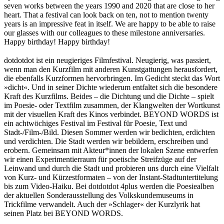
seven works between the years 1990 and 2020 that are close to her
heart. That a festival can look back on ten, not to mention twenty
years is an impressive feat in itself. We are happy to be able to raise
our glasses with our colleagues to these milestone anniversaries.
Happy birthday! Happy birthday!
dotdotdot ist ein neugieriges Filmfestival. Neugierig, was passiert,
wenn man den Kurzfilm mit anderen Kunstgattungen herausfordert,
die ebenfalls Kurzformen hervorbringen. Im Gedicht steckt das Wort
»dicht«. Und in seiner Dichte wiederum entfaltet sich die besondere
Kraft des Kurzfilms. Beides – die Dichtung und die Dichte – spielt
im Poesie- oder Textfilm zusammen, der Klangwelten der Wortkunst
mit der visuellen Kraft des Kinos verbindet. BEYOND WORDS ist
ein achtwöchiges Festival im Festival für Poesie, Text und
Stadt-/Film-/Bild. Diesen Sommer werden wir bedichten, erdichten
und verdichten. Die Stadt werden wir bebildern, erschreiben und
erobern. Gemeinsam mit Akteur*innen der lokalen Szene entwerfen
wir einen Experimentierraum für poetische Streifzüge auf der
Leinwand und durch die Stadt und probieren uns durch eine Vielfalt
von Kurz- und Kürzestformaten – von der Instant-Stadtuntertitelung
bis zum Video-Haiku. Bei dotdotdot 4plus werden die Poesiealben
der aktuellen Sonderausstellung des Volkskundemuseums in
Trickfilme verwandelt. Auch der »Schlager« der Kurzlyrik hat
seinen Platz bei BEYOND WORDS.