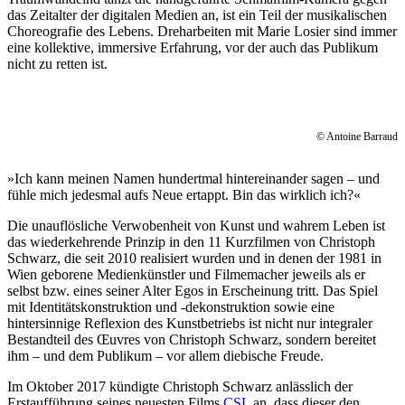
das Zeitalter der digitalen Medien an, ist ein Teil der musikalischen
Choreografie des Lebens. Dreharbeiten mit Marie Losier sind immer
eine kollektive, immersive Erfahrung, vor der auch das Publikum
nicht zu retten ist.
© Antoine Barraud
»Ich kann meinen Namen hundertmal hintereinander sagen – und
fühle mich jedesmal aufs Neue ertappt. Bin das wirklich ich?«
Die unauflösliche Verwobenheit von Kunst und wahrem Leben ist
das wiederkehrende Prinzip in den 11 Kurzfilmen von Christoph
Schwarz, die seit 2010 realisiert wurden und in denen der 1981 in
Wien geborene Medienkünstler und Filmemacher jeweils als er
selbst bzw. eines seiner Alter Egos in Erscheinung tritt. Das Spiel
mit Identitätskonstruktion und -dekonstruktion sowie eine
hintersinnige Reflexion des Kunstbetriebs ist nicht nur integraler
Bestandteil des Œuvres von Christoph Schwarz, sondern bereitet
ihm – und dem Publikum – vor allem diebische Freude.
Im Oktober 2017 kündigte Christoph Schwarz anlässlich der
Erstaufführung seines neuesten Films
CSL
an, dass dieser den