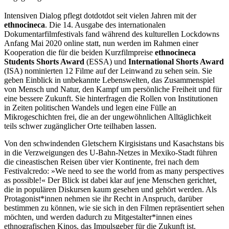
Intensiven Dialog pflegt dotdotdot seit vielen Jahren mit der
ethnocineca
. Die 14. Ausgabe des internationalen
Dokumentarfilmfestivals fand während des kulturellen Lockdowns
Anfang Mai 2020 online statt, nun werden im Rahmen einer
Kooperation die für die beiden Kurzfilmpreise
ethnocineca
Students Shorts Award
(ESSA) und
International Shorts Award
(ISA) nominierten 12 Filme auf der Leinwand zu sehen sein. Sie
geben Einblick in unbekannte Lebenswelten, das Zusammenspiel
von Mensch und Natur, den Kampf um persönliche Freiheit und für
eine bessere Zukunft. Sie hinterfragen die Rollen von Institutionen
in Zeiten politischen Wandels und legen eine Fülle an
Mikrogeschichten frei, die an der ungewöhnlichen Alltäglichkeit
teils schwer zugänglicher Orte teilhaben lassen.
Von den schwindenden Gletschern Kirgisistans und Kasachstans bis
in die Verzweigungen des U-Bahn-Netzes in Mexiko-Stadt führen
die cineastischen Reisen über vier Kontinente, frei nach dem
Festivalcredo: »We need to see the world from as many perspectives
as possible!« Der Blick ist dabei klar auf jene Menschen gerichtet,
die in populären Diskursen kaum gesehen und gehört werden. Als
Protagonist*innen nehmen sie ihr Recht in Anspruch, darüber
bestimmen zu können, wie sie sich in den Filmen repräsentiert sehen
möchten, und werden dadurch zu Mitgestalter*innen eines
ethnografischen Kinos, das Impulsgeber für die Zukunft ist.