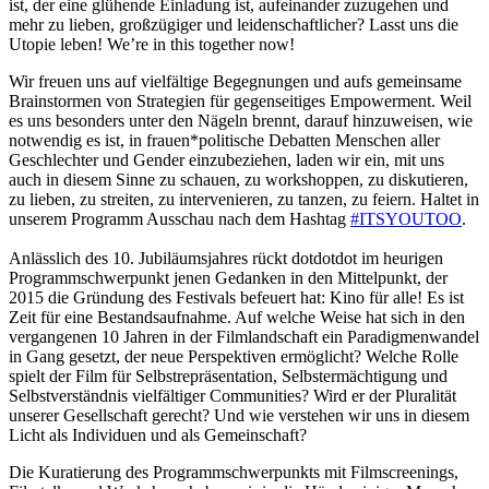
ist, der eine glühende Einladung ist, aufeinander zuzugehen und
mehr zu lieben, großzügiger und leidenschaftlicher? Lasst uns die
Utopie leben! We’re in this together now!
Wir freuen uns auf vielfältige Begegnungen und aufs gemeinsame
Brainstormen von Strategien für gegenseitiges Empowerment. Weil
es uns besonders unter den Nägeln brennt, darauf hinzuweisen, wie
notwendig es ist, in frauen*politische Debatten Menschen aller
Geschlechter und Gender einzubeziehen, laden wir ein, mit uns
auch in diesem Sinne zu schauen, zu workshoppen, zu diskutieren,
zu lieben, zu streiten, zu intervenieren, zu tanzen, zu feiern. Haltet in
unserem Programm Ausschau nach dem Hashtag
#ITSYOUTOO
.
Anlässlich des 10. Jubiläumsjahres rückt dotdotdot im heurigen
Programmschwerpunkt jenen Gedanken in den Mittelpunkt, der
2015 die Gründung des Festivals befeuert hat: Kino für alle! Es ist
Zeit für eine Bestandsaufnahme. Auf welche Weise hat sich in den
vergangenen 10 Jahren in der Filmlandschaft ein Paradigmenwandel
in Gang gesetzt, der neue Perspektiven ermöglicht? Welche Rolle
spielt der Film für Selbstrepräsentation, Selbstermächtigung und
Selbstverständnis vielfältiger Communities? Wird er der Pluralität
unserer Gesellschaft gerecht? Und wie verstehen wir uns in diesem
Licht als Individuen und als Gemeinschaft?
Die Kuratierung des Programmschwerpunkts mit Filmscreenings,