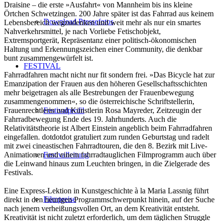
Draisine – die erste »Ausfahrt« von Mannheim bis ins kleine
Örtchen Schwetzingen. 200 Jahre später ist das Fahrrad aus keinem
Download Pressefotos
Lebensbereich wegzudenken und weit mehr als nur ein smartes
Nahverkehrsmittel, je nach Vorliebe Fetischobjekt,
Extremsportgerät, Repräsentanz einer politisch-ökonomischen
Haltung und Erkennungszeichen einer Community, die denkbar
bunt zusammengewürfelt ist.
FESTIVAL
Fahrradfahren macht nicht nur fit sondern frei. »Das Bicycle hat zur
Emanzipation der Frauen aus den höheren Gesellschaftsschichten
mehr beigetragen als alle Bestrebungen der Frauenbewegung
zusammengenommen«, so die österreichische Schriftstellerin,
Festivalprofil
Frauenrechtlerin und Künstlerin Rosa Mayreder, Zeitzeugin der
Fahrradbewegung Ende des 19. Jahrhunderts. Auch die
Relativitätstheorie ist Albert Einstein angeblich beim Fahrradfahren
eingefallen. dotdotdot gratuliert zum runden Geburtstag und radelt
mit zwei cineastischen Fahrradtouren, die den 8. Bezirk mit Live-
Festivalleitung
Animationen und einem fahrradtauglichen Filmprogramm auch über
die Leinwand hinaus zum Leuchten bringen, in die Zielgerade des
Festivals.
Eine Express-Lektion in Kunstgeschichte à la Maria Lassnig führt
Filmpreise
direkt in den heurigen Programmschwerpunkt hinein, auf der Suche
nach jenem verheißungsvollen Ort, an dem Kreativität entsteht.
Kreativität ist nicht zuletzt erforderlich, um dem täglichen Struggle