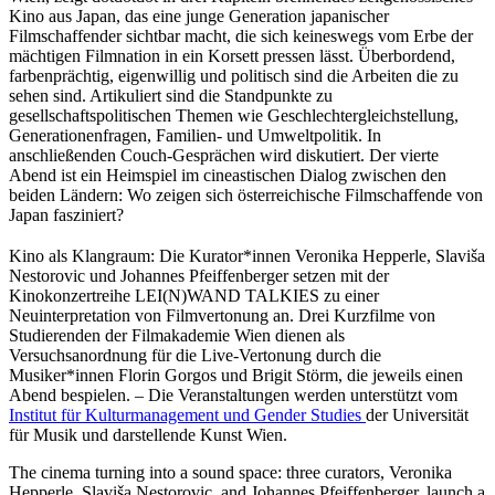
Kino aus Japan, das eine junge Generation japanischer
Filmschaffender sichtbar macht, die sich keineswegs vom Erbe der
mächtigen Filmnation in ein Korsett pressen lässt. Überbordend,
farbenprächtig, eigenwillig und politisch sind die Arbeiten die zu
sehen sind. Artikuliert sind die Standpunkte zu
gesellschaftspolitischen Themen wie Geschlechtergleichstellung,
Generationenfragen, Familien- und Umweltpolitik. In
anschließenden Couch-Gesprächen wird diskutiert. Der vierte
Abend ist ein Heimspiel im cineastischen Dialog zwischen den
beiden Ländern: Wo zeigen sich österreichische Filmschaffende von
Japan fasziniert?
Kino als Klangraum: Die Kurator*innen Veronika Hepperle, Slaviša
Nestorovic und Johannes Pfeiffenberger setzen mit der
Kinokonzertreihe LEI(N)WAND TALKIES zu einer
Neuinterpretation von Filmvertonung an. Drei Kurzfilme von
Studierenden der Filmakademie Wien dienen als
Versuchsanordnung für die Live-Vertonung durch die
Musiker*innen Florin Gorgos und Brigit Störm, die jeweils einen
Abend bespielen. – Die Veranstaltungen werden unterstützt vom
Institut für Kulturmanagement und Gender Studies
der Universität
für Musik und darstellende Kunst Wien.
The cinema turning into a sound space: three curators, Veronika
Hepperle, Slaviša Nestorovic, and Johannes Pfeiffenberger, launch a