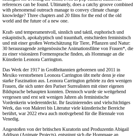
references can be found. Ultimately, does a catchy groove combined
with phenomenal outreach manage to convey climate change
knowledge? Three chapters and 20 films for the end of the old
world and the future of a new one.
Kraft- und temperamentvoll, sinnlich und taktil, euphorisch und
eskapistisch, apokalyptisch und traumhaft, entschieden feministisch
und mit einer großen Wertschätzung für Tiere, Pflanzen und Natur:
30 herausragende zeitgenössische Animationsfilme von Frauen*, die
zu einer visionären Formensprache finden, als Hommage an die
Künstlerin Leonora Carrington.
Das Werk der 1917 in Großbritannien geborenen und 2011 in
Mexiko verstorbenen Leonora Carrington übt mehr denn je eine
starke Faszination aus. Leonora Carrington gehörte zu den wenigen
Frauen, die sich unter den Pariser Surrealisten mit einer eigenen
Bildsprache behaupten konnten. Dennoch wurde sie weitgehend
vergessen und erst seit wenigen Jahren als feministische
Vordenkerin wiederentdeckt. Ihr faszinierendes und vielschichtiges
Werk, das von Malerei bis Literatur viele künstlerische Bereiche
berührt, war 2022 etwa auch motivgebend für die Biennale von
Venedig.
Angestoßen von der britischen Kuratorin und Produzentin Abigail
Addison (Animate Projects), entspinnt sich die Hommage an