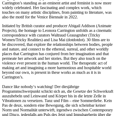
Carrington’s standing as an eminent artist and feminist is now more
widely celebrated. Her fascinating and complex work, which
touches on many artistic disciplines, from painting to literature, was
also the motif for the Venice Biennale in 2022.
Initiated by British curator and producer Abigail Addison (Animate
Projects), the homage to Leonora Carrington unfolds as a cinematic
correspondence with curators Waltraud Grausgruber (Tricky
Women/Tricky Realities) and Lisa Mai (dotdotdot). 30 films are to
be discovered, that explore the relationships between bodies, people
and nature, and connect to the ethereal, surreal, and other worldly
places that Carrington has conjured from her imagination and that
permeate her artwork and her stories. But they also touch on the
violence ever present in the human world. The therapeutic act of
making art and imagining a more harmonious and hospitable world
beyond our own, is present in these works as much as it is in
Carrington’s.
Dance like nobody‘s watching! Der diesjährige
Programmschwerpunkt schickt sich an, die Gesetze der Schwerkraft
auszuhebeln und Leinwand und Körper bis in die letzte Zelle in
Vibrationen zu versetzen. Tanz und Film – eine Sommerliebe. Kein
Pas de deux, sondern eine Bewegung, die sich scheinbar keiner
Norm und Normalität unterwirft, irgendwo zwischen Contemporary
und Disco, jedenfalls am Puls des Jetzt und Impulsgeberin über die