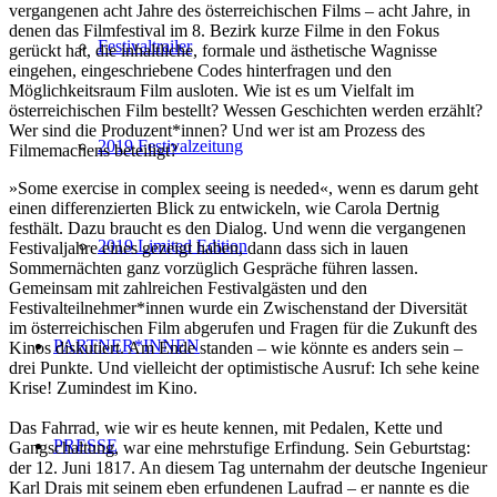
vergangenen acht Jahre des österreichischen Films – acht Jahre, in
denen das Filmfestival im 8. Bezirk kurze Filme in den Fokus
Festivaltrailer
gerückt hat, die inhaltliche, formale und ästhetische Wagnisse
eingehen, eingeschriebene Codes hinterfragen und den
Möglichkeitsraum Film ausloten. Wie ist es um Vielfalt im
österreichischen Film bestellt? Wessen Geschichten werden erzählt?
Wer sind die Produzent*innen? Und wer ist am Prozess des
2019 Festivalzeitung
Filmemachens beteiligt?
»Some exercise in complex seeing is needed«, wenn es darum geht
einen differenzierten Blick zu entwickeln, wie Carola Dertnig
festhält. Dazu braucht es den Dialog. Und wenn die vergangenen
2019 Limited Edition
Festivaljahre eines gezeigt haben, dann dass sich in lauen
Sommernächten ganz vorzüglich Gespräche führen lassen.
Gemeinsam mit zahlreichen Festivalgästen und den
Festivalteilnehmer*innen wurde ein Zwischenstand der Diversität
im österreichischen Film abgerufen und Fragen für die Zukunft des
PARTNER*INNEN
Kinos diskutiert. Am Ende standen – wie könnte es anders sein –
drei Punkte. Und vielleicht der optimistische Ausruf: Ich sehe keine
Krise! Zumindest im Kino.
Das Fahrrad, wie wir es heute kennen, mit Pedalen, Kette und
PRESSE
Gangschaltung, war eine mehrstufige Erfindung. Sein Geburtstag:
der 12. Juni 1817. An diesem Tag unternahm der deutsche Ingenieur
Karl Drais mit seinem eben erfundenen Laufrad – er nannte es die