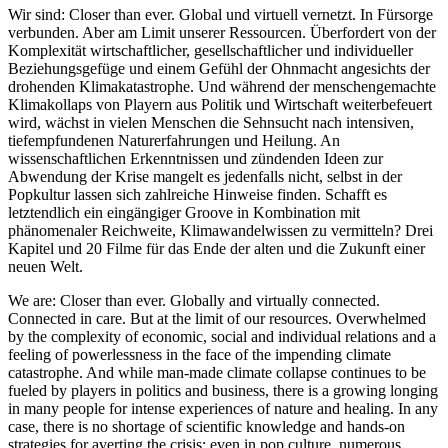
Wir sind: Closer than ever. Global und virtuell vernetzt. In Fürsorge
verbunden. Aber am Limit unserer Ressourcen. Überfordert von der
Komplexität wirtschaftlicher, gesellschaftlicher und individueller
Beziehungsgefüge und einem Gefühl der Ohnmacht angesichts der
drohenden Klimakatastrophe. Und während der menschengemachte
Klimakollaps von Playern aus Politik und Wirtschaft weiterbefeuert
wird, wächst in vielen Menschen die Sehnsucht nach intensiven,
tiefempfundenen Naturerfahrungen und Heilung. An
wissenschaftlichen Erkenntnissen und zündenden Ideen zur
Abwendung der Krise mangelt es jedenfalls nicht, selbst in der
Popkultur lassen sich zahlreiche Hinweise finden. Schafft es
letztendlich ein eingängiger Groove in Kombination mit
phänomenaler Reichweite, Klimawandelwissen zu vermitteln? Drei
Kapitel und 20 Filme für das Ende der alten und die Zukunft einer
neuen Welt.
We are: Closer than ever. Globally and virtually connected.
Connected in care. But at the limit of our resources. Overwhelmed
by the complexity of economic, social and individual relations and a
feeling of powerlessness in the face of the impending climate
catastrophe. And while man-made climate collapse continues to be
fueled by players in politics and business, there is a growing longing
in many people for intense experiences of nature and healing. In any
case, there is no shortage of scientific knowledge and hands-on
strategies for averting the crisis; even in pop culture, numerous