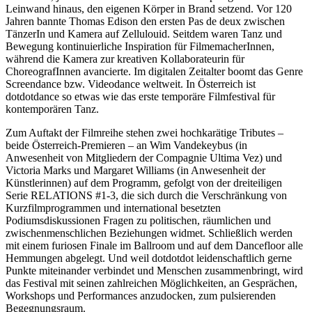
Leinwand hinaus, den eigenen Körper in Brand setzend. Vor 120
Jahren bannte Thomas Edison den ersten Pas de deux zwischen
TänzerIn und Kamera auf Zellulouid. Seitdem waren Tanz und
Bewegung kontinuierliche Inspiration für FilmemacherInnen,
während die Kamera zur kreativen Kollaborateurin für
ChoreografInnen avancierte. Im digitalen Zeitalter boomt das Genre
Screendance bzw. Videodance weltweit. In Österreich ist
dotdotdance so etwas wie das erste temporäre Filmfestival für
kontemporären Tanz.
Zum Auftakt der Filmreihe stehen zwei hochkarätige Tributes –
beide Österreich-Premieren – an Wim Vandekeybus (in
Anwesenheit von Mitgliedern der Compagnie Ultima Vez) und
Victoria Marks und Margaret Williams (in Anwesenheit der
Künstlerinnen) auf dem Programm, gefolgt von der dreiteiligen
Serie RELATIONS #1-3, die sich durch die Verschränkung von
Kurzfilmprogrammen und international besetzten
Podiumsdiskussionen Fragen zu politischen, räumlichen und
zwischenmenschlichen Beziehungen widmet. Schließlich werden
mit einem furiosen Finale im Ballroom und auf dem Dancefloor alle
Hemmungen abgelegt. Und weil dotdotdot leidenschaftlich gerne
Punkte miteinander verbindet und Menschen zusammenbringt, wird
das Festival mit seinen zahlreichen Möglichkeiten, an Gesprächen,
Workshops und Performances anzudocken, zum pulsierenden
Begegnungsraum.