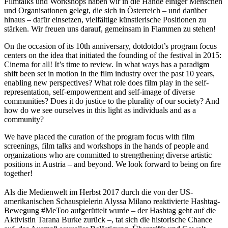
Filmtalks und Workshops haben wir in die Hände einiger Menschen
und Organisationen gelegt, die sich in Österreich – und darüber
hinaus – dafür einsetzen, vielfältige künstlerische Positionen zu
stärken. Wir freuen uns darauf, gemeinsam in Flammen zu stehen!
On the occasion of its 10th anniversary, dotdotdot’s program focus
centers on the idea that initiated the founding of the festival in 2015:
Cinema for all! It’s time to review. In what ways has a paradigm
shift been set in motion in the film industry over the past 10 years,
enabling new perspectives? What role does film play in the self-
representation, self-empowerment and self-image of diverse
communities? Does it do justice to the plurality of our society? And
how do we see ourselves in this light as individuals and as a
community?
We have placed the curation of the program focus with film
screenings, film talks and workshops in the hands of people and
organizations who are committed to strengthening diverse artistic
positions in Austria – and beyond. We look forward to being on fire
together!
Als die Medienwelt im Herbst 2017 durch die von der US-
amerikanischen Schauspielerin Alyssa Milano reaktivierte Hashtag-
Bewegung #MeToo aufgerüttelt wurde – der Hashtag geht auf die
Aktivistin Tarana Burke zurück –, tat sich die historische Chance