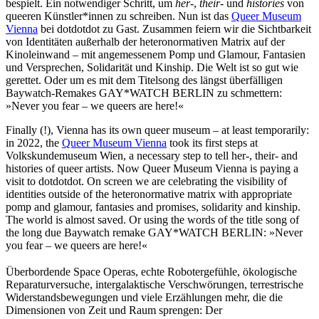
bespielt. Ein notwendiger Schritt, um
her-
,
their-
und
histories
von
queeren Künstler*innen zu schreiben. Nun ist das
Queer Museum
Vienna
bei dotdotdot zu Gast. Zusammen feiern wir die Sichtbarkeit
von Identitäten außerhalb der heteronormativen Matrix auf der
Kinoleinwand – mit angemessenem Pomp und Glamour, Fantasien
und Versprechen, Solidarität und Kinship. Die Welt ist so gut wie
gerettet. Oder um es mit dem Titelsong des längst überfälligen
Baywatch-Remakes GAY*WATCH BERLIN zu schmettern:
»Never you fear – we queers are here!«
Finally (!), Vienna has its own queer museum – at least temporarily:
in 2022, the
Queer Museum Vienna
took its first steps at
Volkskundemuseum Wien, a necessary step to tell her-, their- and
histories of queer artists. Now Queer Museum Vienna is paying a
visit to dotdotdot. On screen we are celebrating the visibility of
identities outside of the heteronormative matrix with appropriate
pomp and glamour, fantasies and promises, solidarity and kinship.
The world is almost saved. Or using the words of the title song of
the long due Baywatch remake GAY*WATCH BERLIN: »Never
you fear – we queers are here!«
Überbordende Space Operas, echte Robotergefühle, ökologische
Reparaturversuche, intergalaktische Verschwörungen, terrestrische
Widerstandsbewegungen und viele Erzählungen mehr, die die
Dimensionen von Zeit und Raum sprengen: Der