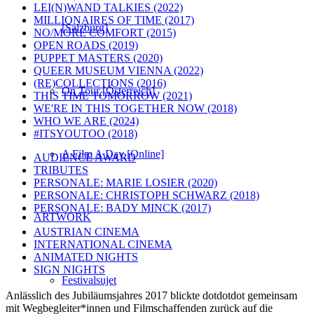
LEI(N)WAND TALKIES (2022)
MILLIONAIRES OF TIME (2017)
[Salzburg]
NO/MORE COMFORT (2015)
OPEN ROADS (2019)
PUPPET MASTERS (2020)
QUEER MUSEUM VIENNA (2022)
(RE)COLLECTIONS (2016)
On Tour [Österreich]
THIS TIME TOMORROW (2021)
WE'RE IN THIS TOGETHER NOW (2018)
WHO WE ARE (2024)
#ITSYOUTOO (2018)
A Film A Day [Online]
AUDIENCE AWARD
TRIBUTES
PERSONALE: MARIE LOSIER (2020)
PERSONALE: CHRISTOPH SCHWARZ (2018)
PERSONALE: BADY MINCK (2017)
ARTWORK
AUSTRIAN CINEMA
INTERNATIONAL CINEMA
ANIMATED NIGHTS
SIGN NIGHTS
Festivalsujet
Anlässlich des Jubiläumsjahres 2017 blickte dotdotdot gemeinsam
mit Wegbegleiter*innen und Filmschaffenden zurück auf die