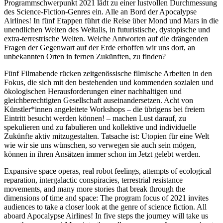
Programmschwerpunkt 2021 lädt zu einer lustvollen Durchmessung
des Science-Fiction-Genres ein. Alle an Bord der Apocalypse
Airlines! In fünf Etappen führt die Reise über Mond und Mars in die
unendlichen Weiten des Weltalls, in futuristische, dystopische und
extra-terrestrische Welten. Welche Antworten auf die drängenden
Fragen der Gegenwart auf der Erde erhoffen wir uns dort, an
unbekannten Orten in fernen Zukünften, zu finden?
Fünf Filmabende rücken zeitgenössische filmische Arbeiten in den
Fokus, die sich mit den bestehenden und kommenden sozialen und
ökologischen Herausforderungen einer nachhaltigen und
gleichberechtigten Gesellschaft auseinandersetzen. Acht von
Künstler*innen angeleitete Workshops – die übrigens bei freiem
Eintritt besucht werden können! – machen Lust darauf, zu
spekulieren und zu fabulieren und kollektive und individuelle
Zukünfte aktiv mitzugestalten. Tatsache ist: Utopien für eine Welt
wie wir sie uns wünschen, so verwegen sie auch sein mögen,
können in ihren Ansätzen immer schon im Jetzt gelebt werden.
Expansive space operas, real robot feelings, attempts of ecological
reparation, intergalactic conspiracies, terrestrial resistance
movements, and many more stories that break through the
dimensions of time and space: The program focus of 2021 invites
audiences to take a closer look at the genre of science fiction. All
aboard Apocalypse Airlines! In five steps the journey will take us