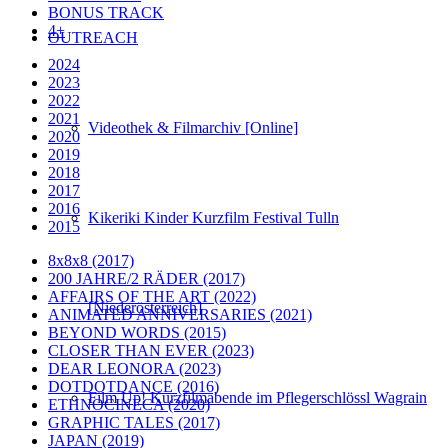
BONUS TRACK
4+
OUTREACH
2024
2023
2022
2021
Videothek & Filmarchiv [Online]
2020
2019
2018
2017
2016
Kikeriki Kinder Kurzfilm Festival Tulln
2015
8x8x8 (2017)
200 JAHRE/2 RÄDER (2017)
AFFAIRS OF THE ART (2022)
[Niederösterreich]
ANIMATED ANNIVERSARIES (2021)
BEYOND WORDS (2015)
CLOSER THAN EVER (2023)
DEAR LEONORA (2023)
DOTDOTDANCE (2016)
Film Up! Kurzfilmabende im Pflegerschlössl Wagrain
ETHNOCINECA (2020)
GRAPHIC TALES (2017)
JAPAN (2019)