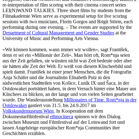
re-interpretation of film scoring with their cinema concert series
LEI(N)WAND TALKIES. Three short films by students from the
Filmakademie Wien serve as experimental setup for live scoring
sessions with two musicians, Florin Gorgos and Brigit Störm, each
performing during one evening. – The events are supported by the
Department of Cultural Management and Gender Studies
at the
University of Music and Performing Arts Vienna.
»Wir können kommen, wann immer wir wollen«, sagt František,
denn er sei ein »Millionär der Zeit«. Man hört oft, Rom*nja seien
aus der Zeit gefallen, sie wüssten nicht was Zeit bedeute oder aber
sie hätten alle Zeit der Welt. Er weiß von diesem Klischeebild und
spielt damit. František ist einer jener Menschen, die die Fotografin
Anja Schäfer und die Journalistin Elisabeth Putz in den
südwestlichen Stadtteilen von Košice, Luník IX und Šaca, in der
Ostslowakei porträtiert haben, in dem Versuch hinter eine Mauer aus
Klischees zu blicken, an der lange und von vielen Seiten gearbeitet
wurde. Die Wanderausstellung
Millionaires of Time. Rom*nja in der
Ostslowakei
gastiert von 31.5. bis 24.9.2017 im
Volkskundemuseum Wien
. In Kooperation mit dem
Dokumentarfilmfestival
ethnocineca
spinnen wir den Dialog
zwischen Museum und Filmfestival auf der Leinwand fort und
lassen Angehörige europäischer Rom*nja Communities ihre
Geschichten erzählen.