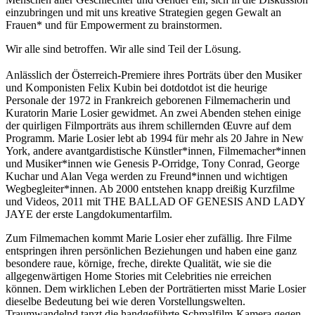
einzubringen und mit uns kreative Strategien gegen Gewalt an
Frauen* und für Empowerment zu brainstormen.
Wir alle sind betroffen. Wir alle sind Teil der Lösung.
Anlässlich der Österreich-Premiere ihres Porträts über den Musiker
und Komponisten Felix Kubin bei dotdotdot ist die heurige
Personale der 1972 in Frankreich geborenen Filmemacherin und
Kuratorin Marie Losier gewidmet. An zwei Abenden stehen einige
der quirligen Filmporträts aus ihrem schillernden Œuvre auf dem
Programm. Marie Losier lebt ab 1994 für mehr als 20 Jahre in New
York, andere avantgardistische Künstler*innen, Filmemacher*innen
und Musiker*innen wie Genesis P-Orridge, Tony Conrad, George
Kuchar und Alan Vega werden zu Freund*innen und wichtigen
Wegbegleiter*innen. Ab 2000 entstehen knapp dreißig Kurzfilme
und Videos, 2011 mit THE BALLAD OF GENESIS AND LADY
JAYE der erste Langdokumentarfilm.
Zum Filmemachen kommt Marie Losier eher zufällig. Ihre Filme
entspringen ihren persönlichen Beziehungen und haben eine ganz
besondere raue, körnige, freche, direkte Qualität, wie sie die
allgegenwärtigen Home Stories mit Celebrities nie erreichen
können. Dem wirklichen Leben der Porträtierten misst Marie Losier
dieselbe Bedeutung bei wie deren Vorstellungswelten.
Traumwandelnd tanzt die handgeführte Schmalfilm-Kamera gegen