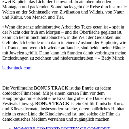
zwei Kapiteln das Licht der Leinwand. In atemberaubenden
Montagen und packenden Soundtracks geht die Reise durch surreale
Welten an der Schnittstelle von Zivilisation und Wildnis, von Natur
und Kultur, von Mensch und Tier.
»Wenn die ganze administrative Arbeit des Tages getan ist – spät in
der Nacht oder früh am Morgen – und die Oberfläche geglättet ist,
kann ich tief in mich hinabtauchen, in die Welt der Gedanken und
Gefühle. Ich befinde mich dann in einem Zustand der Euphorie, wie
in Trance, und wenn ich wieder auftauche, sind beide meine Hände
mit Juwelen gefüllt. Dann kann ich Stunden damit verbringen meine
Entdeckungen zu zeichnen und niederzuschreiben.« – Bady Minck
badyminck.com
Die Vorfilmreihe
BONUS TRACK
ist das Entrée zu jedem
dotdotdot-Filmabend: Mit je einem kurzen Film vor dem
Hauptprogramm entsteht eine Erzählung über die Dauer des
Festivals hinweg.
BONUS TRACK
ist ein Ort für filmische Kurz-
und Kürzestformate, insbesondere solche, deren natürliches Habitat
nicht in erster Linie die Kinoleinwand ist, und solche die Film als
demokratisches Medium verstehen und zugänglich machen.
NO/MORE COMFORT: POETRY OF COMFORT