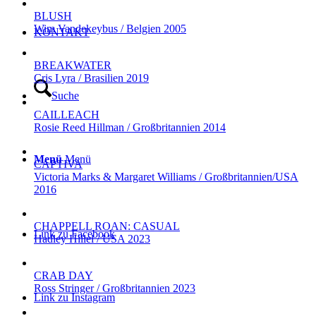
BLUSH
Wim Vandekeybus / Belgien 2005
KONTAKT
BREAKWATER
Cris Lyra / Brasilien 2019
Suche
CAILLEACH
Rosie Reed Hillman / Großbritannien 2014
Menü
Menü
CAPTIVA
Victoria Marks & Margaret Williams / Großbritannien/USA
2016
CHAPPELL ROAN: CASUAL
Link zu Facebook
Hadley Hillel / USA 2023
CRAB DAY
Ross Stringer / Großbritannien 2023
Link zu Instagram