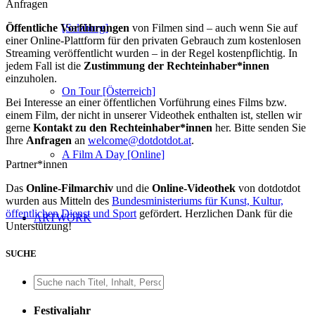
Anfragen
Öffentliche Vorführungen
von Filmen sind – auch wenn Sie auf
[Salzburg]
einer Online-Plattform für den privaten Gebrauch zum kostenlosen
Streaming veröffentlicht wurden – in der Regel kostenpflichtig. In
jedem Fall ist die
Zustimmung der Rechteinhaber*innen
einzuholen.
On Tour [Österreich]
Bei Interesse an einer öffentlichen Vorführung eines Films bzw.
einem Film, der nicht in unserer Videothek enthalten ist, stellen wir
gerne
Kontakt zu den Rechteinhaber*innen
her. Bitte senden Sie
Ihre
Anfragen
an
welcome@dotdotdot.at
.
A Film A Day [Online]
Partner*innen
Das
Online-Filmarchiv
und die
Online-Videothek
von dotdotdot
wurden aus Mitteln des
Bundesministeriums für Kunst, Kultur,
öffentlichen Dienst und Sport
gefördert. Herzlichen Dank für die
ARTWORK
Unterstützung!
SUCHE
Festivalsujet
Festivaljahr