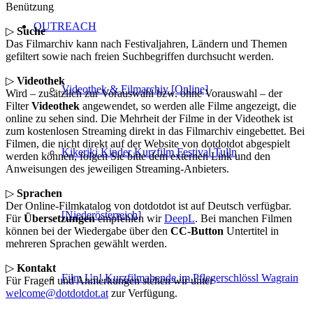
Benützung
OUTREACH
▷
Suche
Das Filmarchiv kann nach Festivaljahren, Ländern und Themen
gefiltert sowie nach freien Suchbegriffen durchsucht werden.
▷
Videothek
Videothek & Filmarchiv [Online]
Wird – zusätzlich zur Vorauswahl bzw. ohne Vorauswahl – der
Filter
Videothek
angewendet, so werden alle Filme angezeigt, die
online zu sehen sind. Die Mehrheit der Filme in der Videothek ist
zum kostenlosen Streaming direkt in das Filmarchiv eingebettet. Bei
Filmen, die nicht direkt auf der Website von dotdotdot abgespielt
Kikeriki Kinder Kurzfilm Festival Tulln
werden können, folgen Sie bitte dem externen Link und den
Anweisungen des jeweiligen Streaming-Anbieters.
▷
Sprachen
Der Online-Filmkatalog von dotdotdot ist auf Deutsch verfügbar.
[Niederösterreich]
Für
Übersetzungen
empfehlen wir
DeepL
. Bei manchen Filmen
können bei der Wiedergabe über den
CC-Button
Untertitel in
mehreren Sprachen gewählt werden.
▷
Kontakt
Film Up! Kurzfilmabende im Pflegerschlössl Wagrain
Für Fragen und Anmerkungen stehen wir unter
welcome@dotdotdot.at
zur Verfügung.