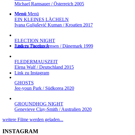
Michael Ramsauer / Österreich 2005
Menü
Menü
EIN KLEINES LÄCHELN
Ivana Guljašević Kuman / Kroatien 2017
ELECTION NIGHT
Link zu Facebook
Anders Thomas Jensen / Dänemark 1999
FLEDERMAUSZEIT
Elena Walf / Deutschland 2015
Link zu Instagram
GHOSTS
Jee-youn Park / Südkorea 2020
GROUNDHOG NIGHT
Genevieve Clay-Smith / Australien 2020
weitere Filme werden geladen...
INSTAGRAM