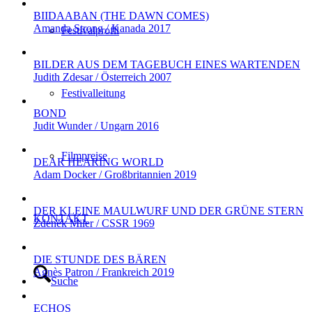
BIIDAABAN (THE DAWN COMES)
Amanda Strong / Kanada 2017
Festivalprofil
BILDER AUS DEM TAGEBUCH EINES WARTENDEN
Judith Zdesar / Österreich 2007
Festivalleitung
BOND
Judit Wunder / Ungarn 2016
Filmpreise
DEAR HEARING WORLD
Adam Docker / Großbritannien 2019
DER KLEINE MAULWURF UND DER GRÜNE STERN
KONTAKT
Zdeněk Miler / CSSR 1969
DIE STUNDE DES BÄREN
Agnès Patron / Frankreich 2019
Suche
ECHOS