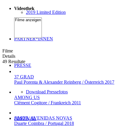
Videothek
2019 Limited Edition
PARTNER*INNEN
Filme
Details
49 Resultate
PRESSE
37 GRAD
Paul Porenta & Alexander Reinberg / Österreich 2017
Download Pressefotos
AMONG US
Clément Cogitore / Frankreich 2011
AMOR, AVENIDAS NOVAS
FESTIVAL
Duarte Coimbra / Portugal 2018