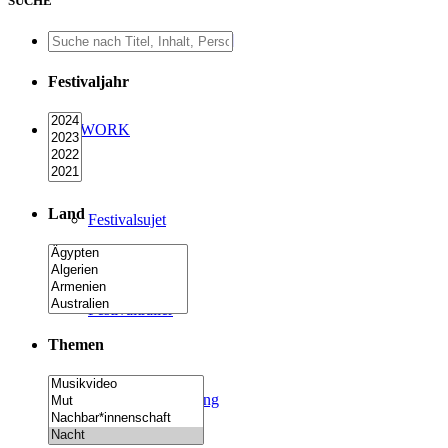
SUCHE
A Film A Day [Online]
Festivaljahr
ARTWORK
Land
Festivalsujet
Festivaltrailer
Themen
2019 Festivalzeitung