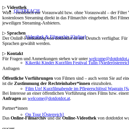
▷
Videothek
OUTREACH
Wird – zusätzlich zur Vorauswahl bzw. ohne Vorauswahl – der Filter
kostenlosen Streaming direkt in das Filmarchiv eingebettet. Bei Film
jeweiligen Streaming-Anbieters.
▷
Sprachen
Videothek & Filmarchiv [Online]
Der Online-Filmkatalog von dotdotdot ist auf Deutsch verfügbar. Für
Sprachen gewählt werden.
▷
Kontakt
Für Fragen und Anmerkungen stehen wir unter
welcome@dotdotdot.
Kikeriki Kinder Kurzfilm Festival Tulln [Niederösterreic
Anfragen
Öffentliche Vorführungen
von Filmen sind – auch wenn Sie auf eine
ist die
Zustimmung der Rechteinhaber*innen
einzuholen.
Film Up! Kurzfilmabende im Pflegerschlössl Wagrain [S
Bei Interesse an einer öffentlichen Vorführung eines Films bzw. einem 
Anfragen
an
welcome@dotdotdot.at
.
Partner*innen
On Tour [Österreich]
Das
Online-Filmarchiv
und die
Online-Videothek
von dotdotdot wu