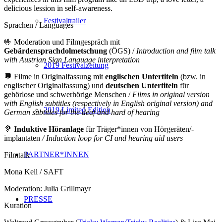
delicious lession in self-awareness.
Festivaltrailer
Sprachen / Languages
🤟 Moderation und Filmgespräch mit
Gebärdensprachdolmetschung
(ÖGS) /
Introduction and film talk
with Austrian Sign Language interpretation
2019 Festivalzeitung
💬 Filme in Originalfassung mit
englischen Untertiteln
(bzw. in
englischer Originalfassung) und
deutschen Untertiteln
für
gehörlose und schwerhörige Menschen /
Films in original version
with English subtitles (respectively in English original version) and
2019 Limited Edition
German subtitles for the deaf and hard of hearing
🦻
Induktive Höranlage
für Träger*innen von Hörgeräten/-
implantaten
/ Induction loop for CI and hearing aid users
PARTNER*INNEN
Filmtalk
Mona Keil / SAFT
Moderation: Julia Grillmayr
PRESSE
Kuration