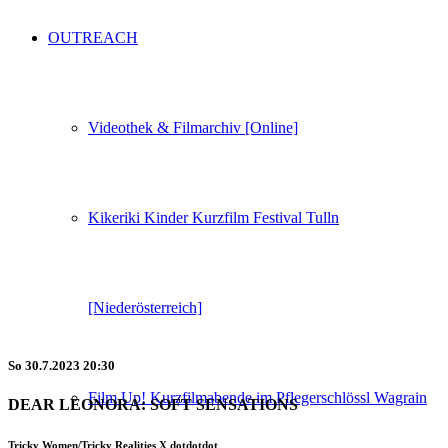
OUTREACH
Videothek & Filmarchiv [Online]
Kikeriki Kinder Kurzfilm Festival Tulln
[Niederösterreich]
So
30.7.2023
20:30
Film Up! Kurzfilmabende im Pflegerschlössl Wagrain
DEAR LEONORA: SOFT SENSATIONS
Tricky Women/Tricky Realities X dotdotdot