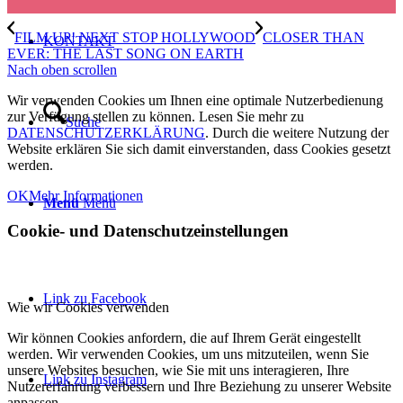
FILM UP! NEXT STOP HOLLYWOOD
CLOSER THAN
KONTAKT
EVER: THE LAST SONG ON EARTH
Nach oben scrollen
Wir verwenden Cookies um Ihnen eine optimale Nutzerbedienung
zur Verfügung stellen zu können. Lesen Sie mehr zu
Suche
DATENSCHUTZERKLÄRUNG
. Durch die weitere Nutzung der
Website erklären Sie sich damit einverstanden, dass Cookies gesetzt
werden.
OK
Mehr Informationen
Menü
Menü
Cookie- und Datenschutzeinstellungen
Link zu Facebook
Wie wir Cookies verwenden
Wir können Cookies anfordern, die auf Ihrem Gerät eingestellt
werden. Wir verwenden Cookies, um uns mitzuteilen, wenn Sie
unsere Websites besuchen, wie Sie mit uns interagieren, Ihre
Link zu Instagram
Nutzererfahrung verbessern und Ihre Beziehung zu unserer Website
anpassen.