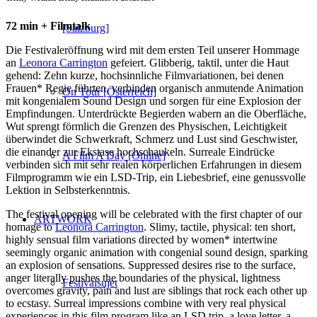
72 min + Filmtalk
[Salzburg]
Die Festivaleröffnung wird mit dem ersten Teil unserer Hommage
an
Leonora Carrington
gefeiert. Glibberig, taktil, unter die Haut
gehend: Zehn kurze, hochsinnliche Filmvariationen, bei denen
Frauen* Regie führten, verbinden organisch anmutende Animation
On Tour [Österreich]
mit kongenialem Sound Design und sorgen für eine Explosion der
Empfindungen. Unterdrückte Begierden wabern an die Oberfläche,
Wut sprengt förmlich die Grenzen des Physischen, Leichtigkeit
überwindet die Schwerkraft, Schmerz und Lust sind Geschwister,
die einander zur Ekstase hochschaukeln. Surreale Eindrücke
A Film A Day [Online]
verbinden sich mit sehr realen körperlichen Erfahrungen in diesem
Filmprogramm wie ein LSD-Trip, ein Liebesbrief, eine genussvolle
Lektion in Selbsterkenntnis.
The festival opening will be celebrated with the first chapter of our
ARTWORK
homage to
Leonora Carrington
. Slimy, tactile, physical: ten short,
highly sensual film variations directed by women* intertwine
seemingly organic animation with congenial sound design, sparking
an explosion of sensations. Suppressed desires rise to the surface,
anger literally pushes the boundaries of the physical, lightness
Festivalsujet
overcomes gravity, pain and lust are siblings that rock each other up
to ecstasy. Surreal impressions combine with very real physical
experiences in this film program like an LSD trip, a love letter, a