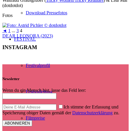
Waltraud Grausgruber (
Tricky Women/Tricky Realities
) & Lisa Mai
(dotdotdot)
Download Pressefotos
Fotos
◄
1
...
3
4
DEAR LEONORA (2023)
FESTIVAL
INSTAGRAM
Festivalprofil
Newsletter
Wenn du ein Mensch bist, lasse das Feld leer:
Festivalleitung
Ich stimme der Erfassung und
Speicherung obiger Daten gemäß der
Datenschutzerklärung
zu.
Filmpreise