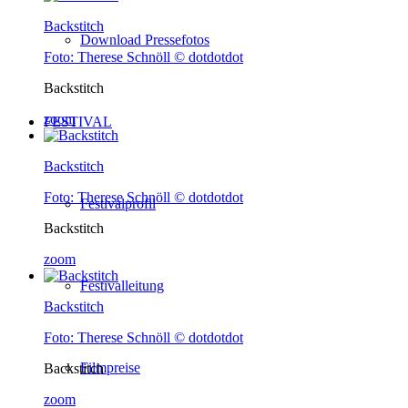
Backstitch
Download Pressefotos
Foto: Therese Schnöll © dotdotdot
Backstitch
zoom
FESTIVAL
Backstitch
Foto: Therese Schnöll © dotdotdot
Festivalprofil
Backstitch
zoom
Festivalleitung
Backstitch
Foto: Therese Schnöll © dotdotdot
Filmpreise
Backstitch
zoom