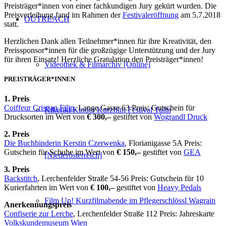
Preisträger*innen von einer fachkundigen Jury gekürt wurden. Die
Preisverleihung fand im Rahmen der
Festivaleröffnung
am 5.7.2018
OUTREACH
statt.
Herzlichen Dank allen Teilnehmer*innen für ihre Kreativität, den
Preissponsor*innen für die großzügige Unterstützung und der Jury
für ihren Einsatz! Herzliche Gratulation den Preisträger*innen!
Videothek & Filmarchiv [Online]
PREISTRÄGER*INNEN
1. Preis
Coiffeur Cristian Filip
, Lange Gasse 63 Preis: Gutschein für
Kikeriki Kinder Kurzfilm Festival Tulln
Drucksorten im Wert von
€ 300,–
gestiftet von
Wograndl Druck
2. Preis
Die Buchbinderin Kerstin Czerwenka
, Florianigasse 5A Preis:
Gutschein für Schuhe im Wert von
€ 150,–
gestiftet von
GEA
[Niederösterreich]
3. Preis
Backstitch
, Lerchenfelder Straße 54-56 Preis: Gutschein für 10
Kurierfahrten im Wert von
€ 100,–
gestiftet von
Heavy Pedals
Film Up! Kurzfilmabende im Pflegerschlössl Wagrain
Anerkennungspreis
Confiserie zur Lerche
, Lerchenfelder Straße 112 Preis: Jahreskarte
Volkskundemuseum Wien