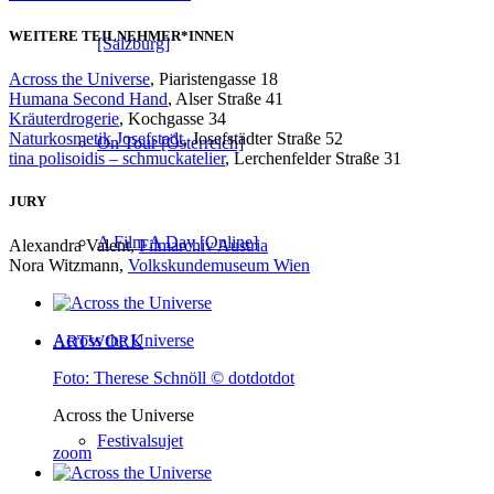
WEITERE TEILNEHMER*INNEN
[Salzburg]
Across the Universe
, Piaristengasse 18
Humana Second Hand
, Alser Straße 41
Kräuterdrogerie
, Kochgasse 34
Naturkosmetik Josefstadt
, Josefstädter Straße 52
On Tour [Österreich]
tina polisoidis – schmuckatelier
, Lerchenfelder Straße 31
JURY
A Film A Day [Online]
Alexandra Valent,
Filmarchiv Austria
Nora Witzmann,
Volkskundemuseum Wien
Across the Universe
ARTWORK
Foto: Therese Schnöll © dotdotdot
Across the Universe
Festivalsujet
zoom