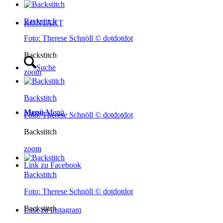
Backstitch
KONTAKT
Foto: Therese Schnöll © dotdotdot
Backstitch
Suche
zoom
Backstitch
Menü
Menü
Foto: Therese Schnöll © dotdotdot
Backstitch
zoom
Link zu Facebook
Backstitch
Foto: Therese Schnöll © dotdotdot
Backstitch
Link zu Instagram