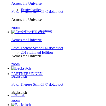
Across the Universe
Festivaltrailer
Foto: Therese Schnöll © dotdotdot
Across the Universe
zoom
2019 Festivalzeitung
Across the Universe
Foto: Therese Schnöll © dotdotdot
2019 Limited Edition
Across the Universe
zoom
PARTNER*INNEN
Backstitch
Foto: Therese Schnöll © dotdotdot
Backstitch
PRESSE
zoom