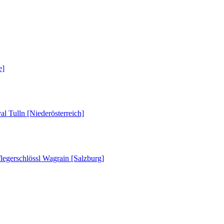
e]
al Tulln [Niederösterreich]
legerschlössl Wagrain [Salzburg]