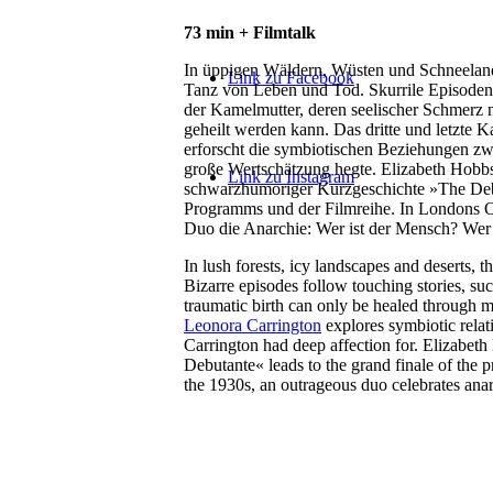
73 min + Filmtalk
In üppigen Wäldern, Wüsten und Schneeland
Link zu Facebook
Tanz von Leben und Tod. Skurrile Episoden 
der Kamelmutter, deren seelischer Schmerz 
geheilt werden kann. Das dritte und letzte 
erforscht die symbiotischen Beziehungen zwi
große Wertschätzung hegte. Elizabeth Hobbs
Link zu Instagram
schwarzhumoriger Kurzgeschichte »The Debu
Programms und der Filmreihe. In Londons Ob
Duo die Anarchie: Wer ist der Mensch? Wer i
In lush forests, icy landscapes and deserts, t
Bizarre episodes follow touching stories, suc
traumatic birth can only be healed through mus
Leonora Carrington
explores symbiotic rela
Carrington had deep affection for. Elizabet
Debutante« leads to the grand finale of the p
the 1930s, an outrageous duo celebrates an