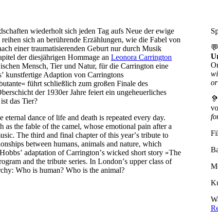
schaften wiederholt sich jeden Tag aufs Neue der ewige
Sp
reihen sich an berührende Erzählungen, wie die Fabel von
💬
nach einer traumatisierenden Geburt nur durch Musik
Un
Kapitel der diesjährigen Hommage an
Leonora Carrington
Or
schen Mensch, Tier und Natur, für die Carrington eine
wi
ʼ kunstfertige Adaption von Carringtons
or
tante« führt schließlich zum großen Finale des
erschicht der 1930er Jahre feiert ein ungeheuerliches

st das Tier?
vo
fo
he eternal dance of life and death is repeated every day.
h as the fable of the camel, whose emotional pain after a
Fi
ic. The third and final chapter of this yearʼs tribute to
tionships between humans, animals and nature, which
B
h Hobbsʼ adaptation of Carringtonʼs wicked short story »The
rogram and the tribute series. In Londonʼs upper class of
Mo
archy: Who is human? Who is the animal?
Ku
Wa
Re