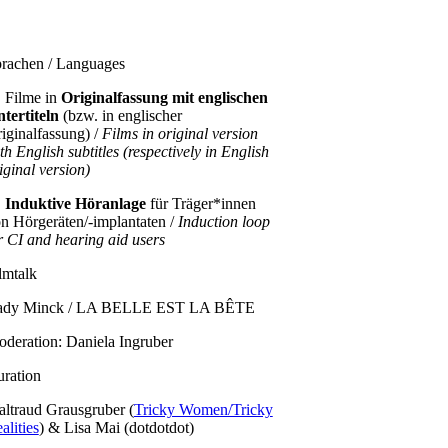
rachen / Languages
 Filme in
Originalfassung mit englischen
tertiteln
(bzw. in englischer
iginalfassung) /
Films in original version
th English subtitles (respectively in English
iginal version)

Induktive Höranlage
für Träger*innen
n Hörgeräten/-implantaten /
Induction loop
r CI and hearing aid users
lmtalk
ady Minck / LA BELLE EST LA BÊTE
deration: Daniela Ingruber
ration
ltraud Grausgruber (
Tricky Women/Tricky
alities
) & Lisa Mai (dotdotdot)