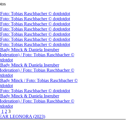
tos
◄
1
2
3
EAR LEONORA (2023)