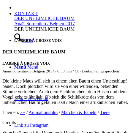
KONTAKT
DER UNHEIMLICHE BAUM
Anaïs Sorrentino / Belgien 2017
DER UNHEIMLICHE BAUM
Suche
L’ARBRE À GROSSE VOIX
DER UNHEIMLICHE BAUM
L’ARBRE À GROSSE VOIX
Menü
Menü
Anaïs Sorrentino / Belgien 2017 / 6:30 min / OF (Deutsch eingesprochen)
Die kleine Maus will sich in einem alten Baum einen Unterschlupf
bauen. Doch plötzlich wird sie von einer wütenden, bebenden
Stimme vertrieben. Auch dem Eichhörnchen, dem Hasen und dem
Vogel geht es ähnlich. Ob sich die Schildkröte das von dem
Link zu Facebook
unheimlichen Baum gefallen lässt? Nach einer afrikanischen Fabel.
Themen:
3+
/
Animationsfilm
/
Märchen & Fabeln
/
Tiere
Credits
Link zu Instagram
Sprecher*innen
Lily Demuynck Deydier, Amandine Ponsot, Sarah