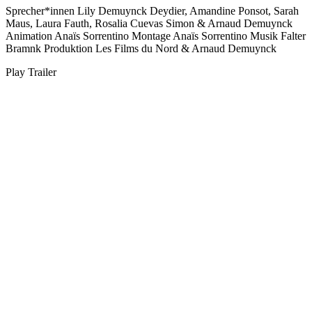
Sprecher*innen
Lily Demuynck Deydier, Amandine Ponsot, Sarah
Maus, Laura Fauth, Rosalia Cuevas Simon & Arnaud Demuynck
Animation
Anaïs Sorrentino
Montage
Anaïs Sorrentino
Musik
Falter
Bramnk
Produktion
Les Films du Nord & Arnaud Demuynck
Play Trailer