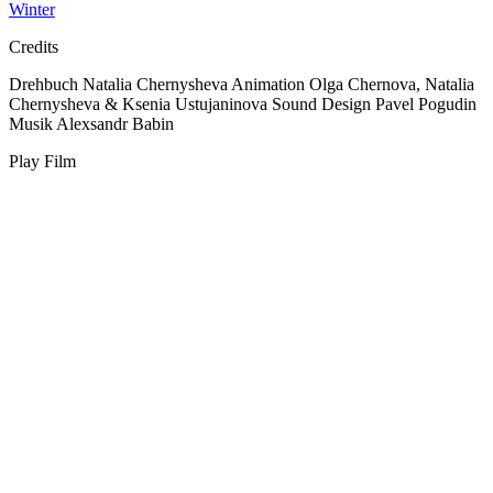
Winter
Credits
Drehbuch
Natalia Chernysheva
Animation
Olga Chernova, Natalia
Chernysheva & Ksenia Ustujaninova
Sound Design
Pavel Pogudin
Musik
Alexsandr Babin
Play Film