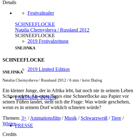
Details
Festivaltrailer
SCHNEEFLOCKE
Natalia Chernysheva / Russland 2012
SCHNEEFLOCKE
2019 Festivalzeitung
SNEJINKA
SCHNEEFLOCKE
2019 Limited Edition
SNEJINKA
Natalia Chernysheva / Russland 2012 / 6 min / kein Dialog
Ein kleiner Junge, der in Afrika lebt, hat noch nie in seinem Leben
Schnee erlebt. Als eines Tages eine Schneeflocke aus Papier vor
PARTNER*INNEN
seinen Füßen landet, stellt sich die Frage: Was würde geschehen,
wenn es in seinem Dorf wirklich schneien würde?
Themen:
3+
/
Animationsfilm
/
Musik
/
Schwarzweiß
/
Tiere
/
Winter
PRESSE
Credits