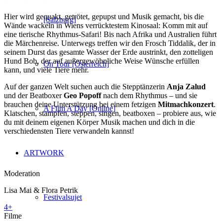
Hier wird gequakt, getrötet, gepupst und Musik gemacht, bis die
[Salzburg]
Wände wackeln in Wiens verrücktestem Kinosaal: Komm mit auf
eine tierische Rhythmus-Safari! Bis nach Afrika und Australien führt
die Märchenreise. Unterwegs treffen wir den Frosch Tiddalik, der in
seinem Durst das gesamte Wasser der Erde austrinkt, den zotteligen
Hund Bob, der auf außergewöhnliche Weise Wünsche erfüllen
On Tour [Österreich]
kann, und viele Tiere mehr.
Auf der ganzen Welt suchen auch die Stepptänzerin
Anja Zalud
und der Beatboxer
Geo Popoff
nach dem Rhythmus – und sie
brauchen deine Unterstützung bei einem fetzigen
Mitmachkonzert
.
A Film A Day [Online]
Klatschen, stampfen, steppen, singen, beatboxen – probiere aus, wie
du mit deinem eigenen Körper Musik machen und dich in die
verschiedensten Tiere verwandeln kannst!
ARTWORK
Moderation
Lisa Mai & Flora Petrik
Festivalsujet
4+
Filme