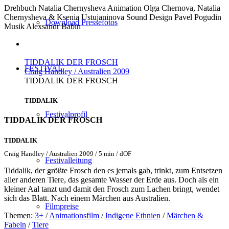
Drehbuch
Natalia Chernysheva
Animation
Olga Chernova, Natalia
Chernysheva & Ksenia Ustujaninova
Sound Design
Pavel Pogudin
Download Pressefotos
Musik
Alexsandr Babin
TIDDALIK DER FROSCH
FESTIVAL
Craig Handley / Australien 2009
TIDDALIK DER FROSCH
TIDDALIK
Festivalprofil
TIDDALIK DER FROSCH
TIDDALIK
Craig Handley / Australien 2009 / 5 min / dOF
Festivalleitung
Tiddalik, der größte Frosch den es jemals gab, trinkt, zum Entsetzen
aller anderen Tiere, das gesamte Wasser der Erde aus. Doch als ein
kleiner Aal tanzt und damit den Frosch zum Lachen bringt, wendet
sich das Blatt. Nach einem Märchen aus Australien.
Filmpreise
Themen:
3+
/
Animationsfilm
/
Indigene Ethnien
/
Märchen &
Fabeln
/
Tiere