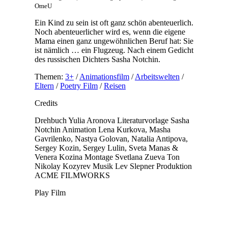
OmeU
Ein Kind zu sein ist oft ganz schön abenteuerlich.
Noch abenteuerlicher wird es, wenn die eigene
Mama einen ganz ungewöhnlichen Beruf hat: Sie
ist nämlich … ein Flugzeug. Nach einem Gedicht
des russischen Dichters Sasha Notchin.
Themen:
3+
/
Animationsfilm
/
Arbeitswelten
/
Eltern
/
Poetry Film
/
Reisen
Credits
Drehbuch
Yulia Aronova
Literaturvorlage
Sasha
Notchin
Animation
Lena Kurkova, Masha
Gavrilenko, Nastya Golovan, Natalia Antipova,
Sergey Kozin, Sergey Lulin, Sveta Manas &
Venera Kozina
Montage
Svetlana Zueva
Ton
Nikolay Kozyrev
Musik
Lev Slepner
Produktion
ACME FILMWORKS
Play Film