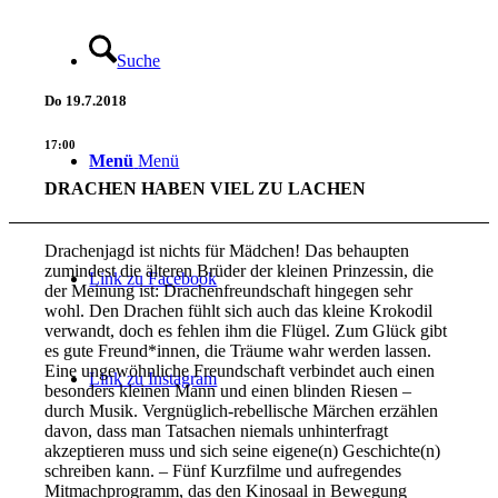
Suche
Do
19.7.2018
17:00
Menü
Menü
DRACHEN HABEN VIEL ZU LACHEN
Drachenjagd ist nichts für Mädchen! Das behaupten
zumindest die älteren Brüder der kleinen Prinzessin, die
Link zu Facebook
der Meinung ist: Drachenfreundschaft hingegen sehr
wohl. Den Drachen fühlt sich auch das kleine Krokodil
verwandt, doch es fehlen ihm die Flügel. Zum Glück gibt
es gute Freund*innen, die Träume wahr werden lassen.
Eine ungewöhnliche Freundschaft verbindet auch einen
Link zu Instagram
besonders kleinen Mann und einen blinden Riesen –
durch Musik. Vergnüglich-rebellische Märchen erzählen
davon, dass man Tatsachen niemals unhinterfragt
akzeptieren muss und sich seine eigene(n) Geschichte(n)
schreiben kann. – Fünf Kurzfilme und aufregendes
Mitmachprogramm, das den Kinosaal in Bewegung