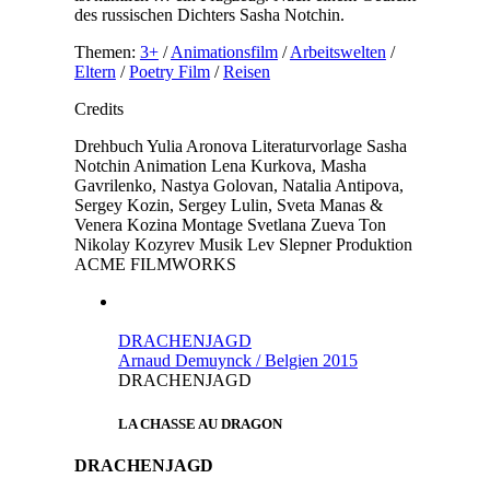
des russischen Dichters Sasha Notchin.
Themen:
3+
/
Animationsfilm
/
Arbeitswelten
/
Eltern
/
Poetry Film
/
Reisen
Credits
Drehbuch
Yulia Aronova
Literaturvorlage
Sasha
Notchin
Animation
Lena Kurkova, Masha
Gavrilenko, Nastya Golovan, Natalia Antipova,
Sergey Kozin, Sergey Lulin, Sveta Manas &
Venera Kozina
Montage
Svetlana Zueva
Ton
Nikolay Kozyrev
Musik
Lev Slepner
Produktion
ACME FILMWORKS
DRACHENJAGD
Arnaud Demuynck / Belgien 2015
DRACHENJAGD
LA CHASSE AU DRAGON
DRACHENJAGD