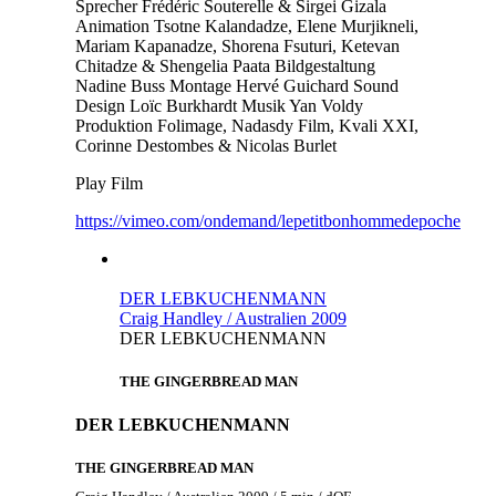
Sprecher
Frédéric Souterelle & Sirgei Gizala
Animation
Tsotne Kalandadze, Elene Murjikneli,
Mariam Kapanadze, Shorena Fsuturi, Ketevan
Chitadze & Shengelia Paata
Bildgestaltung
Nadine Buss
Montage
Hervé Guichard
Sound
Design
Loïc Burkhardt
Musik
Yan Voldy
Produktion
Folimage, Nadasdy Film, Kvali XXI,
Corinne Destombes & Nicolas Burlet
Play Film
https://vimeo.com/ondemand/lepetitbonhommedepoche
DER LEBKUCHENMANN
Craig Handley / Australien 2009
DER LEBKUCHENMANN
THE GINGERBREAD MAN
DER LEBKUCHENMANN
THE GINGERBREAD MAN