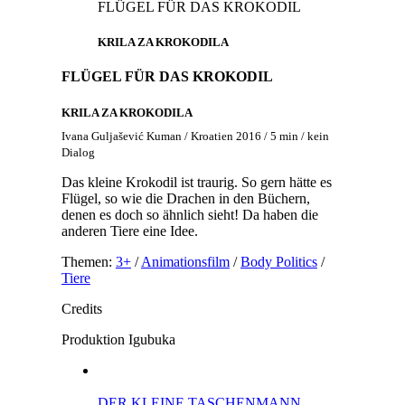
FLÜGEL FÜR DAS KROKODIL
KRILA ZA KROKODILA
FLÜGEL FÜR DAS KROKODIL
KRILA ZA KROKODILA
Ivana Guljašević Kuman / Kroatien 2016 / 5 min / kein
Dialog
Das kleine Krokodil ist traurig. So gern hätte es
Flügel, so wie die Drachen in den Büchern,
denen es doch so ähnlich sieht! Da haben die
anderen Tiere eine Idee.
Themen:
3+
/
Animationsfilm
/
Body Politics
/
Tiere
Credits
Produktion
Igubuka
DER KLEINE TASCHENMANN