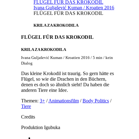
FLÜGEL FÜR DAS KROKODIL
Ivana Guljašević Kuman / Kroatien 2016
FLÜGEL FÜR DAS KROKODIL
KRILA ZA KROKODILA
FLÜGEL FÜR DAS KROKODIL
KRILA ZA KROKODILA
Ivana Guljašević Kuman / Kroatien 2016 / 5 min / kein
Dialog
Das kleine Krokodil ist traurig. So gern hätte es
Flügel, so wie die Drachen in den Büchern,
denen es doch so ähnlich sieht! Da haben die
anderen Tiere eine Idee.
Themen:
3+
/
Animationsfilm
/
Body Politics
/
Tiere
Credits
Produktion
Igubuka