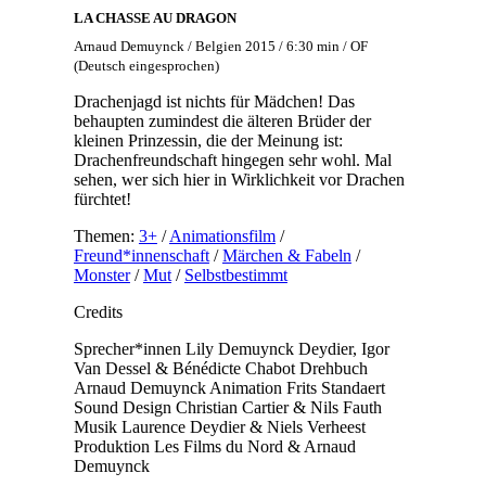
LA CHASSE AU DRAGON
Arnaud Demuynck / Belgien 2015 / 6:30 min / OF
(Deutsch eingesprochen)
Drachenjagd ist nichts für Mädchen! Das
behaupten zumindest die älteren Brüder der
kleinen Prinzessin, die der Meinung ist:
Drachenfreundschaft hingegen sehr wohl. Mal
sehen, wer sich hier in Wirklichkeit vor Drachen
fürchtet!
Themen:
3+
/
Animationsfilm
/
Freund*innenschaft
/
Märchen & Fabeln
/
Monster
/
Mut
/
Selbstbestimmt
Credits
Sprecher*innen
Lily Demuynck Deydier, Igor
Van Dessel & Bénédicte Chabot
Drehbuch
Arnaud Demuynck
Animation
Frits Standaert
Sound Design
Christian Cartier & Nils Fauth
Musik
Laurence Deydier & Niels Verheest
Produktion
Les Films du Nord & Arnaud
Demuynck