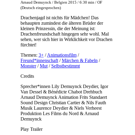
Arnaud Demuynck / Belgien 2015 / 6:30 min / OF
(Deutsch eingesprochen)
Drachenjagd ist nichts für Mädchen! Das
behaupten zumindest die älteren Brüder der
kleinen Prinzessin, die der Meinung ist:
Drachenfreundschaft hingegen sehr wohl. Mal
sehen, wer sich hier in Wirklichkeit vor Drachen
fürchtet!
Themen:
3+
/
Animationsfilm
/
Freund*innenschaft
/
Märchen & Fabeln
/
Monster
/
Mut
/
Selbstbestimmt
Credits
Sprecher*innen
Lily Demuynck Deydier, Igor
Van Dessel & Bénédicte Chabot
Drehbuch
Arnaud Demuynck
Animation
Frits Standaert
Sound Design
Christian Cartier & Nils Fauth
Musik
Laurence Deydier & Niels Verheest
Produktion
Les Films du Nord & Arnaud
Demuynck
Play Trailer