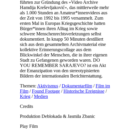
führten zur Gründung des »Video Archive
Hamdija Kreševljaković«, das mittlerweile mehr
als 1.000 Stunden an Amateur*innenvideos aus
der Zeit von 1992 bis 1995 versammelt. Zum
ersten Mal in Europas Kriegsgeschichte hatten
Bürger*innen ihren Alltag im Krieg sowie
schwere Menschenrechtsverletzungen selbst
dokumentiert. In knapp 50 Minuten destilliert
sich aus dem gesammelten Archivmaterial eine
kollektive Erinnerungscollage aus dem
Blickwinkel der Menschen, die in ihrer eigenen
Stadt zu Gefangenen geworden waren. DO
YOU REMEMBER SARAJEVO? ist ein Akt
der Emanzipation von den stereotypisierten
Bildern der internationalen Berichterstattung.
Themen:
Aktivismus
/
Dokumentarfilm
/
Film im
Film
/
Found Footage
/
Historische Ereignisse
/
Krieg
/
Medien
Credits
Produktion
Deblokada & Jasmila Zbanic
Play Film