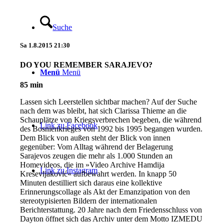
Suche
Sa
1.8.2015
21:30
DO YOU REMEMBER SARAJEVO?
Menü
Menü
85 min
Lassen sich Leerstellen sichtbar machen? Auf der Suche
nach dem was bleibt, hat sich Clarissa Thieme an die
Schauplätze von Kriegsverbrechen begeben, die während
Link zu Facebook
des Bosnienkrieges von 1992 bis 1995 begangen wurden.
Dem Blick von außen steht der Blick von innen
gegenüber: Vom Alltag während der Belagerung
Sarajevos zeugen die mehr als 1.000 Stunden an
Homevideos, die im »Video Archive Hamdija
Link zu Instagram
Kreševljaković« aufbewahrt werden. In knapp 50
Minuten destilliert sich daraus eine kollektive
Erinnerungscollage als Akt der Emanzipation von den
stereotypisierten Bildern der internationalen
Berichterstattung. 20 Jahre nach dem Friedensschluss von
Dayton öffnet sich das Archiv unter dem Motto IZMEDU