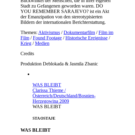
Blickwinkel der Menschen, die in ihrer eigenen
Stadt zu Gefangenen geworden waren. DO
YOU REMEMBER SARAJEVO? ist ein Akt
der Emanzipation von den stereotypisierten
Bildern der internationalen Berichterstattung.
Themen:
Aktivismus
/
Dokumentarfilm
/
Film im
Film
/
Found Footage
/
Historische Ereignisse
/
Krieg
/
Medien
Credits
Produktion
Deblokada & Jasmila Zbanic
WAS BLEIBT
Clarissa Thieme /
Österreich/Deutschland/Bosnien-
Herzegowina 2009
WAS BLEIBT
STA OSTAJE
WAS BLEIBT