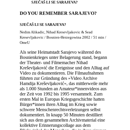
SJEČAŠ LI SE SARAJEVA?
DO YOU REMEMBER SARAJEVO?
SJEČAŠ LI SE SARAJEVA?
Nedim Alikadic, Nihad Kresevljakovic & Sead
Kresevljakovic / Bosnien-Herzegowina 2002 / 51 min /
OmeU
Als seine Heimatstadt Sarajevo während des
Bosnienkrieges unter Belagerung stand, begann
der Theater- und Filmemacher Nihad
Kreševljaković die Ereignisse und den Alltag auf
Video zu dokumentieren. Die Filmaufnahmen
führten zur Gründung des »Video Archive
Hamdija Kreševljaković«, das mittlerweile mehr
als 1.000 Stunden an Amateur*innenvideos aus
der Zeit von 1992 bis 1995 versammelt. Zum
ersten Mal in Europas Kriegsgeschichte hatten
Bürger*innen ihren Alltag im Krieg sowie
schwere Menschenrechtsverletzungen selbst
dokumentiert. In knapp 50 Minuten destilliert
sich aus dem gesammelten Archivmaterial eine
kollektive Erinnerungscollage aus dem