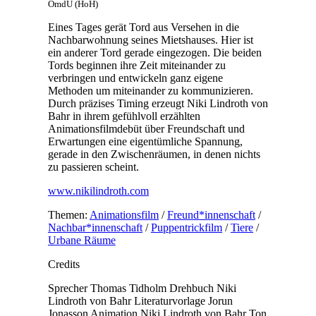
OmdU (HoH)
Eines Tages gerät Tord aus Versehen in die
Nachbarwohnung seines Mietshauses. Hier ist
ein anderer Tord gerade eingezogen. Die beiden
Tords beginnen ihre Zeit miteinander zu
verbringen und entwickeln ganz eigene
Methoden um miteinander zu kommunizieren.
Durch präzises Timing erzeugt Niki Lindroth von
Bahr in ihrem gefühlvoll erzählten
Animationsfilmdebüt über Freundschaft und
Erwartungen eine eigentümliche Spannung,
gerade in den Zwischenräumen, in denen nichts
zu passieren scheint.
www.nikilindroth.com
Themen:
Animationsfilm
/
Freund*innenschaft
/
Nachbar*innenschaft
/
Puppentrickfilm
/
Tiere
/
Urbane Räume
Credits
Sprecher
Thomas Tidholm
Drehbuch
Niki
Lindroth von Bahr
Literaturvorlage
Jorun
Jonasson
Animation
Niki Lindroth von Bahr
Ton