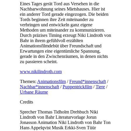
Eines Tages gerät Tord aus Versehen in die
Nachbarwohnung seines Mietshauses. Hier ist
ein anderer Tord gerade eingezogen. Die beiden
Tords beginnen ihre Zeit miteinander zu
verbringen und entwickeln ganz eigene
Methoden um miteinander zu kommunizieren.
Durch präzises Timing erzeugt Niki Lindroth von
Bahr in ihrem gefühlvoll erzählten
Animationsfilmdebüt über Freundschaft und
Erwartungen eine eigentümliche Spannung,
gerade in den Zwischenräumen, in denen nichts
zu passieren scheint.
www.nikilindroth.com
Themen:
Animationsfilm
/
Freund*innenschaft
/
Nachbar*innenschaft
/
Puppentrickfilm
/
Tiere
/
Urbane Räume
Credits
Sprecher
Thomas Tidholm
Drehbuch
Niki
Lindroth von Bahr
Literaturvorlage
Jorun
Jonasson
Animation
Niki Lindroth von Bahr
Ton
Hans Appelqvist
Musik
Erkki-Sven Tüür