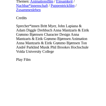
Themen:
Animationsfilm
/
Einsamkeit
/
Nachbar*innenschaft
/
Puppentrickfilm
/
Zusammenleben
Credits
Sprecher*innen
Britt Myer, John Lapiana &
Adam Diggle
Drehbuch
Anna Mantzaris & Eirik
Grønmo Bjørnsen
Character Design
Anna
Mantzaris & Eirik Grønmo Bjørnsen
Animation
Anna Mantzaris & Eirik Grønmo Bjørnsen
Ton
André Parklind
Musik
Phil Brookes
Hochschule
Volda University College
Play Film