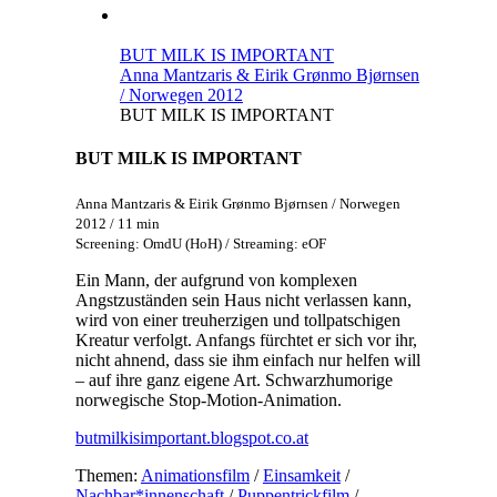
BUT MILK IS IMPORTANT
Anna Mantzaris & Eirik Grønmo Bjørnsen
/ Norwegen 2012
BUT MILK IS IMPORTANT
BUT MILK IS IMPORTANT
Anna Mantzaris & Eirik Grønmo Bjørnsen / Norwegen
2012 / 11 min
Screening: OmdU (HoH) / Streaming: eOF
Ein Mann, der aufgrund von komplexen
Angstzuständen sein Haus nicht verlassen kann,
wird von einer treuherzigen und tollpatschigen
Kreatur verfolgt. Anfangs fürchtet er sich vor ihr,
nicht ahnend, dass sie ihm einfach nur helfen will
– auf ihre ganz eigene Art. Schwarzhumorige
norwegische Stop-Motion-Animation.
butmilkisimportant.blogspot.co.at
Themen:
Animationsfilm
/
Einsamkeit
/
Nachbar*innenschaft
/
Puppentrickfilm
/