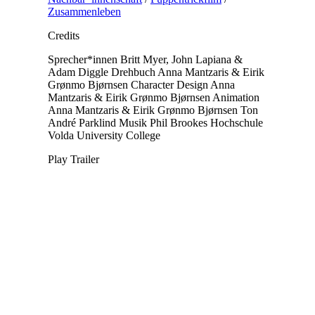
Zusammenleben
Credits
Sprecher*innen
Britt Myer, John Lapiana &
Adam Diggle
Drehbuch
Anna Mantzaris & Eirik
Grønmo Bjørnsen
Character Design
Anna
Mantzaris & Eirik Grønmo Bjørnsen
Animation
Anna Mantzaris & Eirik Grønmo Bjørnsen
Ton
André Parklind
Musik
Phil Brookes
Hochschule
Volda University College
Play Trailer