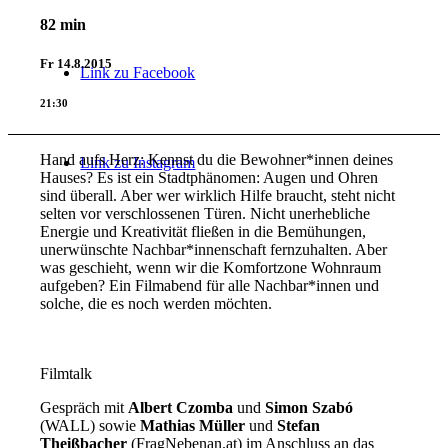
82 min
Fr
14.8.2015
Link zu Facebook
21:30
Hand aufs Herz: Kennst du die Bewohner*innen deines
Link zu Instagram
Hauses? Es ist ein Stadtphänomen: Augen und Ohren
sind überall. Aber wer wirklich Hilfe braucht, steht nicht
selten vor verschlossenen Türen. Nicht unerhebliche
Energie und Kreativität fließen in die Bemühungen,
unerwünschte Nachbar*innenschaft fernzuhalten. Aber
was geschieht, wenn wir die Komfortzone Wohnraum
aufgeben? Ein Filmabend für alle Nachbar*innen und
solche, die es noch werden möchten.
Filmtalk
Gespräch mit
Albert Czomba
und
Simon Szabó
(WALL) sowie
Mathias Müller
und
Stefan
Theißbacher
(FragNebenan.at) im Anschluss an das