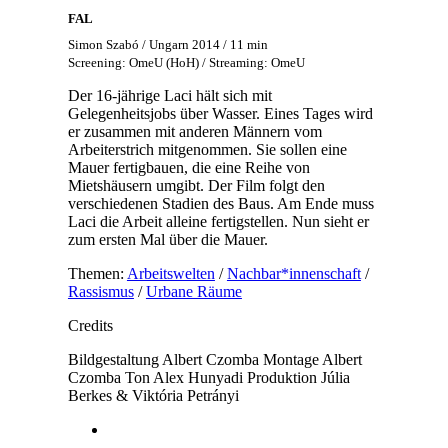
FAL
Simon Szabó / Ungarn 2014 / 11 min
Screening: OmeU (HoH) / Streaming: OmeU
Der 16-jährige Laci hält sich mit
Gelegenheitsjobs über Wasser. Eines Tages wird
er zusammen mit anderen Männern vom
Arbeiterstrich mitgenommen. Sie sollen eine
Mauer fertigbauen, die eine Reihe von
Mietshäusern umgibt. Der Film folgt den
verschiedenen Stadien des Baus. Am Ende muss
Laci die Arbeit alleine fertigstellen. Nun sieht er
zum ersten Mal über die Mauer.
Themen:
Arbeitswelten
/
Nachbar*innenschaft
/
Rassismus
/
Urbane Räume
Credits
Bildgestaltung
Albert Czomba
Montage
Albert
Czomba
Ton
Alex Hunyadi
Produktion
Júlia
Berkes & Viktória Petrányi