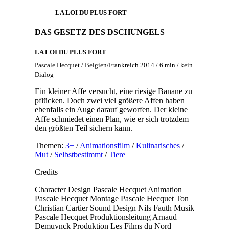
LA LOI DU PLUS FORT
DAS GESETZ DES DSCHUNGELS
LA LOI DU PLUS FORT
Pascale Hecquet / Belgien/Frankreich 2014 / 6 min / kein
Dialog
Ein kleiner Affe versucht, eine riesige Banane zu
pflücken. Doch zwei viel größere Affen haben
ebenfalls ein Auge darauf geworfen. Der kleine
Affe schmiedet einen Plan, wie er sich trotzdem
den größten Teil sichern kann.
Themen:
3+
/
Animationsfilm
/
Kulinarisches
/
Mut
/
Selbstbestimmt
/
Tiere
Credits
Character Design
Pascale Hecquet
Animation
Pascale Hecquet
Montage
Pascale Hecquet
Ton
Christian Cartier
Sound Design
Nils Fauth
Musik
Pascale Hecquet
Produktionsleitung
Arnaud
Demuynck
Produktion
Les Films du Nord