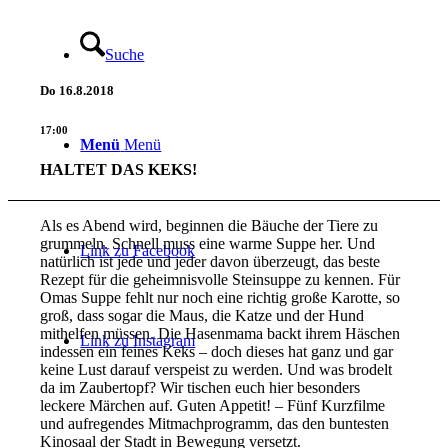
Suche
Do
16.8.2018
17:00
Menü
Menü
HALTET DAS KEKS!
Als es Abend wird, beginnen die Bäuche der Tiere zu
grummeln. Schnell muss eine warme Suppe her. Und
Link zu Facebook
natürlich ist jede und jeder davon überzeugt, das beste
Rezept für die geheimnisvolle Steinsuppe zu kennen. Für
Omas Suppe fehlt nur noch eine richtig große Karotte, so
groß, dass sogar die Maus, die Katze und der Hund
mithelfen müssen. Die Hasenmama backt ihrem Häschen
Link zu Instagram
indessen ein feines Keks – doch dieses hat ganz und gar
keine Lust darauf verspeist zu werden. Und was brodelt
da im Zaubertopf? Wir tischen euch hier besonders
leckere Märchen auf. Guten Appetit! – Fünf Kurzfilme
und aufregendes Mitmachprogramm, das den buntesten
Kinosaal der Stadt in Bewegung versetzt.