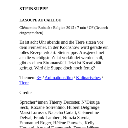
STEINSUPPE
LA SOUPE AU CAILLOU
Clémentine Robach / Belgien 2015 / 7 min / OF (Deutsch
eingesprochen)
Es ist acht Uhr abends und die Tiere sitzen vor
dem Fernseher. In der Kochshow wird gerade ein
tolles Rezept erklärt: Steinsuppe. Ausgerechnet
als die wichtigste Zutat verkündet werden soll,
gibt es einen Stromausfall. Jetzt ist Kreativität
gefragt. Wird die Suppe doch noch fertig?
Themen:
3+
/
Animationsfilm
/
Kulinarisches
/
Tiere
Credits
Sprecher*innen
Thierry Decoster, N’Diouga
Seck, Roxane Sorrentino, Hubert Delgrange,
Massi Lorusso, Natacha Cadart, Clémentine
Delval, Frank Lambert, Nunzia Savoia,
Emmanuel Roger, Hélène Pauwels, Kelly
Howard, Arnaud Demuynck, Donna Wilson,