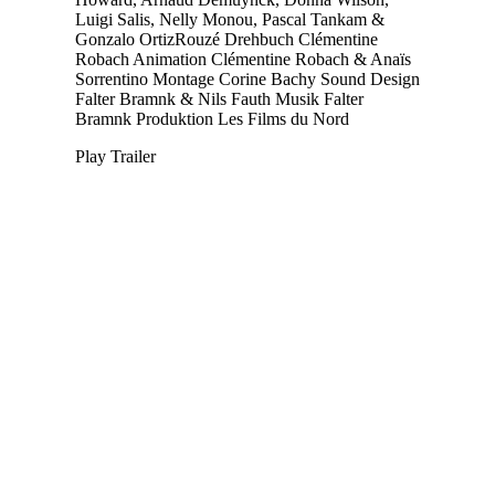
Luigi Salis, Nelly Monou, Pascal Tankam &
Gonzalo OrtizRouzé
Drehbuch
Clémentine
Robach
Animation
Clémentine Robach & Anaïs
Sorrentino
Montage
Corine Bachy
Sound Design
Falter Bramnk & Nils Fauth
Musik
Falter
Bramnk
Produktion
Les Films du Nord
Play Trailer