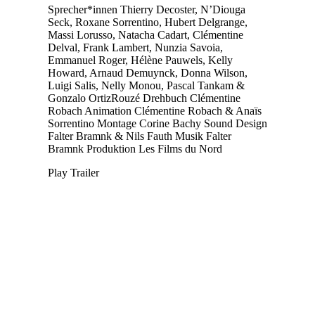
Sprecher*innen
Thierry Decoster, N’Diouga
Seck, Roxane Sorrentino, Hubert Delgrange,
Massi Lorusso, Natacha Cadart, Clémentine
Delval, Frank Lambert, Nunzia Savoia,
Emmanuel Roger, Hélène Pauwels, Kelly
Howard, Arnaud Demuynck, Donna Wilson,
Luigi Salis, Nelly Monou, Pascal Tankam &
Gonzalo OrtizRouzé
Drehbuch
Clémentine
Robach
Animation
Clémentine Robach & Anaïs
Sorrentino
Montage
Corine Bachy
Sound Design
Falter Bramnk & Nils Fauth
Musik
Falter
Bramnk
Produktion
Les Films du Nord
Play Trailer