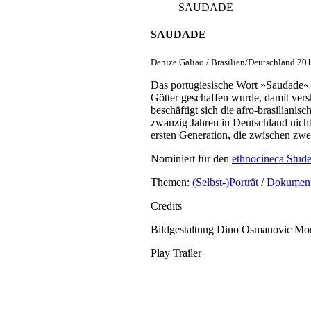
SAUDADE
SAUDADE
Denize Galiao / Brasilien/Deutschland 20
Das portugiesische Wort »Saudade« l
Götter geschaffen wurde, damit vers
beschäftigt sich die afro-brasiliani
zwanzig Jahren in Deutschland nich
ersten Generation, die zwischen zwei
Nominiert für den
ethnocineca Stud
Themen:
(Selbst-)Porträt
/
Dokument
Credits
Bildgestaltung
Dino Osmanovic
Mon
Play Trailer