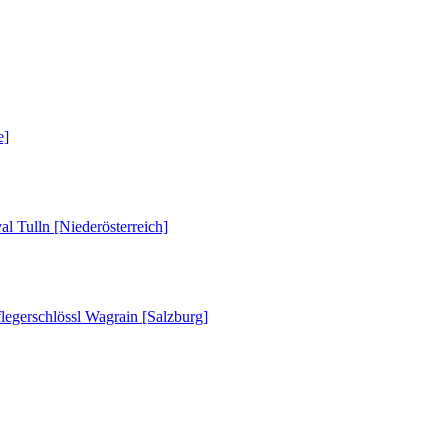
e]
al Tulln [Niederösterreich]
legerschlössl Wagrain [Salzburg]