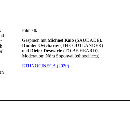
s
Filmtalk
und
Gespräch mit
Michael Kalb
(SAUDADE),
e
Dimiter Ovtcharov
(THE OUTLANDER)
ch
und
Dieter Deswarte
(TO BE HEARD).
er
Moderation: Nóra Soponyai (ethnocineca).
ETHNOCINECA (2020)
en