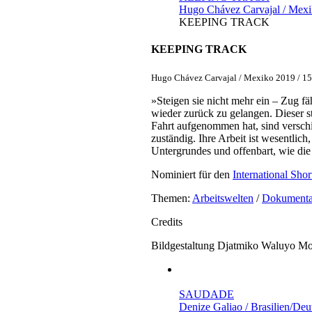
Hugo Chávez Carvajal / Mex
KEEPING TRACK
KEEPING TRACK
Hugo Chávez Carvajal / Mexiko 2019 / 1
»Steigen sie nicht mehr ein – Zug f
wieder zurück zu gelangen. Dieser s
Fahrt aufgenommen hat, sind versch
zuständig. Ihre Arbeit ist wesentl
Untergrundes und offenbart, wie die
Nominiert für den
International Sho
Themen:
Arbeitswelten
/
Dokumenta
Credits
Bildgestaltung
Djatmiko Waluyo Mo
SAUDADE
Denize Galiao / Brasilien/De