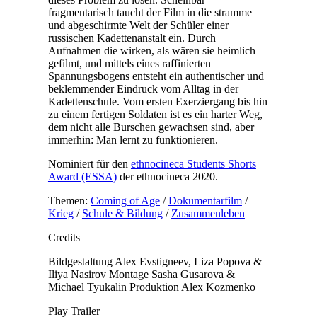
fragmentarisch taucht der Film in die stramme
und abgeschirmte Welt der Schüler einer
russischen Kadettenanstalt ein. Durch
Aufnahmen die wirken, als wären sie heimlich
gefilmt, und mittels eines raffinierten
Spannungsbogens entsteht ein authentischer und
beklemmender Eindruck vom Alltag in der
Kadettenschule. Vom ersten Exerziergang bis hin
zu einem fertigen Soldaten ist es ein harter Weg,
dem nicht alle Burschen gewachsen sind, aber
immerhin: Man lernt zu funktionieren.
Nominiert für den
ethnocineca Students Shorts
Award (ESSA)
der ethnocineca 2020.
Themen:
Coming of Age
/
Dokumentarfilm
/
Krieg
/
Schule & Bildung
/
Zusammenleben
Credits
Bildgestaltung
Alex Evstigneev, Liza Popova &
Iliya Nasirov
Montage
Sasha Gusarova &
Michael Tyukalin
Produktion
Alex Kozmenko
Play Trailer