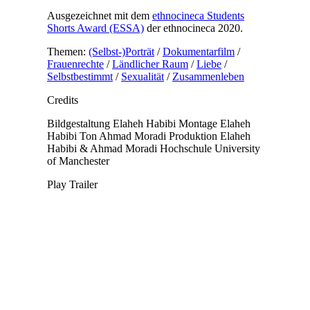
Ausgezeichnet mit dem
ethnocineca Students
Shorts Award (ESSA)
der ethnocineca 2020.
Themen:
(Selbst-)Porträt
/
Dokumentarfilm
/
Frauenrechte
/
Ländlicher Raum
/
Liebe
/
Selbstbestimmt
/
Sexualität
/
Zusammenleben
Credits
Bildgestaltung
Elaheh Habibi
Montage
Elaheh
Habibi
Ton
Ahmad Moradi
Produktion
Elaheh
Habibi & Ahmad Moradi
Hochschule
University
of Manchester
Play Trailer