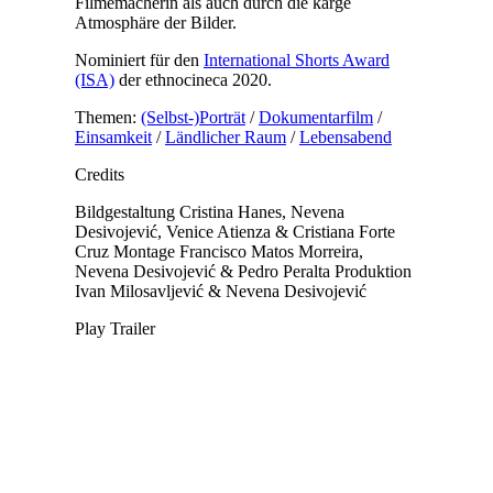
Filmemacherin als auch durch die karge
Atmosphäre der Bilder.
Nominiert für den
International Shorts Award
(ISA)
der ethnocineca 2020.
Themen:
(Selbst-)Porträt
/
Dokumentarfilm
/
Einsamkeit
/
Ländlicher Raum
/
Lebensabend
Credits
Bildgestaltung
Cristina Hanes, Nevena
Desivojević, Venice Atienza & Cristiana Forte
Cruz
Montage
Francisco Matos Morreira,
Nevena Desivojević & Pedro Peralta
Produktion
Ivan Milosavljević & Nevena Desivojević
Play Trailer