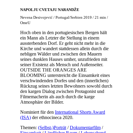
NAPOLJU CVETAJU NARANDŽE
Nevena Desivojević / Portugal/Serbien 2019 / 21 min /
OmeU
Hoch oben in den portugiesischen Bergen hält
ein Mann als Letzter die Stellung in einem
aussterbenden Dorf. Er geht nicht mehr in die
Kirche und wandert stattdessen allein durch die
nebligen Wälder und zwischen den Mauern
seines dunklen Hauses umher, unzufrieden mit
seiner Existenz als Mensch und Außenseiter.
OUTSIDE THE ORANGES ARE
BLOOMING unterstreicht die Einsamkeit eines
verschwindenden Dorfes und den (innerlichen)
Rückzug seines letzten Bewohners sowohl durch
den kargen Dialog zwischen Protagonist und
Filmemacherin als auch durch die karge
Atmosphäre der Bilder.
Nominiert für den
International Shorts Award
(ISA)
der ethnocineca 2020.
Themen:
(Selbst-)Porträt
/
Dokumentarfilm
/
Einsamkeit
/
Ländlicher Raum
/
Lebensabend