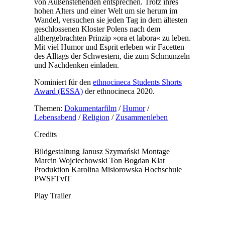
von Außenstehenden entsprechen. Trotz ihres
hohen Alters und einer Welt um sie herum im
Wandel, versuchen sie jeden Tag in dem ältesten
geschlossenen Kloster Polens nach dem
althergebrachten Prinzip »ora et labora« zu leben.
Mit viel Humor und Esprit erleben wir Facetten
des Alltags der Schwestern, die zum Schmunzeln
und Nachdenken einladen.
Nominiert für den
ethnocineca Students Shorts
Award (ESSA)
der ethnocineca 2020.
Themen:
Dokumentarfilm
/
Humor
/
Lebensabend
/
Religion
/
Zusammenleben
Credits
Bildgestaltung
Janusz Szymański
Montage
Marcin Wojciechowski
Ton
Bogdan Klat
Produktion
Karolina Misiorowska
Hochschule
PWSFTviT
Play Trailer