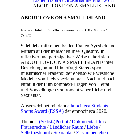
Elaheh Habibi / Großbritannien/Iran 2018
ABOUT LOVE ON A SMALL ISLAND
ABOUT LOVE ON A SMALL ISLAND
Elaheh Habibi / Großbritannien/Iran 2018 / 26 min /
OmeU
Saleh lebt mit seinen beiden Frauen Ayesheh und
Miriam auf der iranischen Insel Queshm. In
reflexiver und partizipativer Weise nähert sich
ABOUT LOVE ON A SMALL ISLAND ihrer
Beziehung an und hinterfragt Stereotypen
muslimischer Frauenbilder ebenso wie westliche
Modelle von Liebesbeziehungen. Nach und nach
enthüllt der Film komplexe Fragen von Heirat
und Vorstellungen von romantischer Liebe und
Sexualität.
Ausgezeichnet mit dem
ethnocineca Students
Shorts Award (ESSA)
der ethnocineca 2020.
Themen:
(Selbst-)Porträt
/
Dokumentarfilm
/
Frauenrechte
/
Ländlicher Raum
/
Liebe
/
Selbstbestimmt
/
Sexualität
/
Zusammenleben