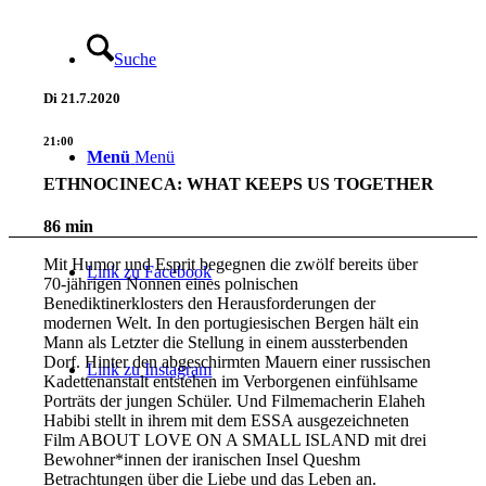
Suche
Di
21.7.2020
21:00
Menü
Menü
ETHNOCINECA: WHAT KEEPS US TOGETHER
86 min
Mit Humor und Esprit begegnen die zwölf bereits über
Link zu Facebook
70-jährigen Nonnen eines polnischen
Benediktinerklosters den Herausforderungen der
modernen Welt. In den portugiesischen Bergen hält ein
Mann als Letzter die Stellung in einem aussterbenden
Dorf. Hinter den abgeschirmten Mauern einer russischen
Link zu Instagram
Kadettenanstalt entstehen im Verborgenen einfühlsame
Porträts der jungen Schüler. Und Filmemacherin Elaheh
Habibi stellt in ihrem mit dem ESSA ausgezeichneten
Film ABOUT LOVE ON A SMALL ISLAND mit drei
Bewohner*innen der iranischen Insel Queshm
Betrachtungen über die Liebe und das Leben an.