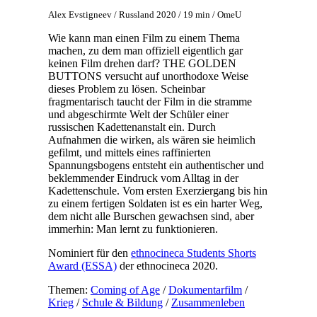
Alex Evstigneev / Russland 2020 / 19 min / OmeU
Wie kann man einen Film zu einem Thema
machen, zu dem man offiziell eigentlich gar
keinen Film drehen darf? THE GOLDEN
BUTTONS versucht auf unorthodoxe Weise
dieses Problem zu lösen. Scheinbar
fragmentarisch taucht der Film in die stramme
und abgeschirmte Welt der Schüler einer
russischen Kadettenanstalt ein. Durch
Aufnahmen die wirken, als wären sie heimlich
gefilmt, und mittels eines raffinierten
Spannungsbogens entsteht ein authentischer und
beklemmender Eindruck vom Alltag in der
Kadettenschule. Vom ersten Exerziergang bis hin
zu einem fertigen Soldaten ist es ein harter Weg,
dem nicht alle Burschen gewachsen sind, aber
immerhin: Man lernt zu funktionieren.
Nominiert für den
ethnocineca Students Shorts
Award (ESSA)
der ethnocineca 2020.
Themen:
Coming of Age
/
Dokumentarfilm
/
Krieg
/
Schule & Bildung
/
Zusammenleben