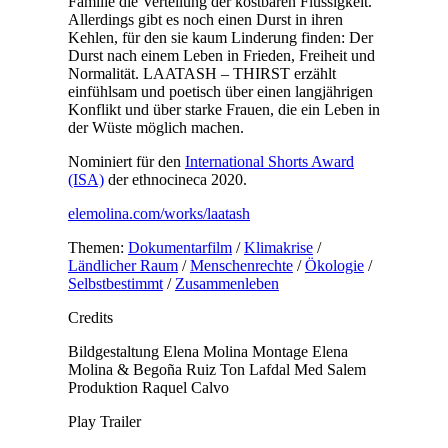
Familie die Verteilung der kostbaren Flüssigkeit.
Allerdings gibt es noch einen Durst in ihren
Kehlen, für den sie kaum Linderung finden: Der
Durst nach einem Leben in Frieden, Freiheit und
Normalität. LAATASH – THIRST erzählt
einfühlsam und poetisch über einen langjährigen
Konflikt und über starke Frauen, die ein Leben in
der Wüste möglich machen.
Nominiert für den
International Shorts Award
(ISA)
der ethnocineca 2020.
elemolina.com/works/laatash
Themen:
Dokumentarfilm
/
Klimakrise
/
Ländlicher Raum
/
Menschenrechte
/
Ökologie
/
Selbstbestimmt
/
Zusammenleben
Credits
Bildgestaltung
Elena Molina
Montage
Elena
Molina & Begoña Ruiz
Ton
Lafdal Med Salem
Produktion
Raquel Calvo
Play Trailer