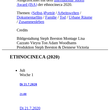
Ausgezeichnet mit dem
International Shorts
Award (ISA)
der ethnocineca 2020.
Themen:
(Selbst-)Porträt
/
Arbeitswelten
/
Dokumentarfilm
/
Familie
/
Tod
/
Urbane Räume
/
Zusammenleben
Credits
Bildgestaltung
Steph Beeston
Montage
Lisa
Cazzato Vieyra
Ton
Adam Woodhams
Produktion
Steph Beeston & Dennese Victoria
ETHNOCINECA (2020)
Juli
Woche 1
Di
21.7.2020
21:00
Di
21.7.2020