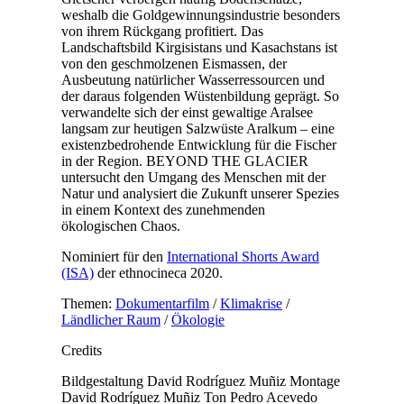
weshalb die Goldgewinnungsindustrie besonders
von ihrem Rückgang profitiert. Das
Landschaftsbild Kirgisistans und Kasachstans ist
von den geschmolzenen Eismassen, der
Ausbeutung natürlicher Wasserressourcen und
der daraus folgenden Wüstenbildung geprägt. So
verwandelte sich der einst gewaltige Aralsee
langsam zur heutigen Salzwüste Aralkum – eine
existenzbedrohende Entwicklung für die Fischer
in der Region. BEYOND THE GLACIER
untersucht den Umgang des Menschen mit der
Natur und analysiert die Zukunft unserer Spezies
in einem Kontext des zunehmenden
ökologischen Chaos.
Nominiert für den
International Shorts Award
(ISA)
der ethnocineca 2020.
Themen:
Dokumentarfilm
/
Klimakrise
/
Ländlicher Raum
/
Ökologie
Credits
Bildgestaltung
David Rodríguez Muñiz
Montage
David Rodríguez Muñiz
Ton
Pedro Acevedo