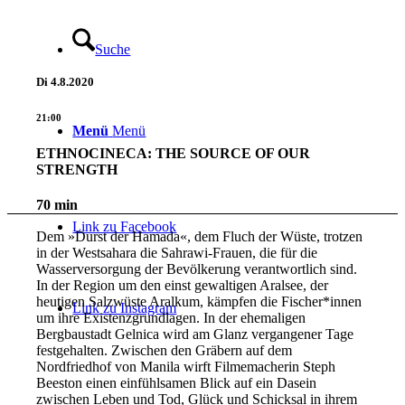
Suche
Di
4.8.2020
21:00
Menü
Menü
ETHNOCINECA: THE SOURCE OF OUR
STRENGTH
70 min
Link zu Facebook
Dem »Durst der Hamada«, dem Fluch der Wüste, trotzen
in der Westsahara die Sahrawi-Frauen, die für die
Wasserversorgung der Bevölkerung verantwortlich sind.
In der Region um den einst gewaltigen Aralsee, der
heutigen Salzwüste Aralkum, kämpfen die Fischer*innen
Link zu Instagram
um ihre Existenzgrundlagen. In der ehemaligen
Bergbaustadt Gelnica wird am Glanz vergangener Tage
festgehalten. Zwischen den Gräbern auf dem
Nordfriedhof von Manila wirft Filmemacherin Steph
Beeston einen einfühlsamen Blick auf ein Dasein
zwischen Leben und Tod, Glück und Schicksal in ihrem