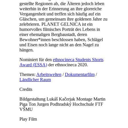
gestellte Regionen ab, die Älteren jedoch leben
weiterhin in der Erinnerung an ihre glorreiche
Vergangenheit und treffen sich häufig auf ein
Gläschen, um gemeinsam ihre goldenen Jahre zu
zelebrieren. PLANET GELNICA ist ein
humorvolles filmisches Porträt des Lebens in
einer ehemaligen Bergbaustadt, deren
Bewohner*innen beschlossen haben, Schlägel
und Eisen noch lange nicht an den Nagel zu
hängen.
Nominiert für den
ethnocineca Students Shorts
Award (ESSA)
der ethnocineca 2020.
Themen:
Arbeitswelten
/
Dokumentarfilm
/
Ländlicher Raum
Credits
Bildgestaltung
Lukáš Kačerjak
Montage
Martin
Piga
Ton
Jurgen Podhradský
Hochschule
FTF
VŠMU
Play Film