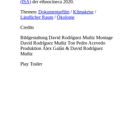
(ISA)
der ethnocineca 2020.
Themen:
Dokumentarfilm
/
Klimakrise
/
Ländlicher Raum
/
Ökologie
Credits
Bildgestaltung
David Rodríguez Muñiz
Montage
David Rodríguez Muñiz
Ton
Pedro Acevedo
Produktion
Álex Galán & David Rodríguez
Muñiz
Play Trailer