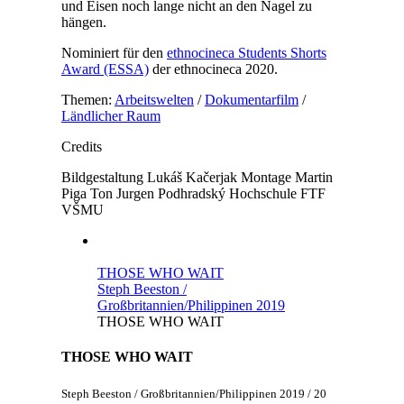
und Eisen noch lange nicht an den Nagel zu
hängen.
Nominiert für den
ethnocineca Students Shorts
Award (ESSA)
der ethnocineca 2020.
Themen:
Arbeitswelten
/
Dokumentarfilm
/
Ländlicher Raum
Credits
Bildgestaltung
Lukáš Kačerjak
Montage
Martin
Piga
Ton
Jurgen Podhradský
Hochschule
FTF
VŠMU
THOSE WHO WAIT
Steph Beeston /
Großbritannien/Philippinen 2019
THOSE WHO WAIT
THOSE WHO WAIT
Steph Beeston / Großbritannien/Philippinen 2019 / 20