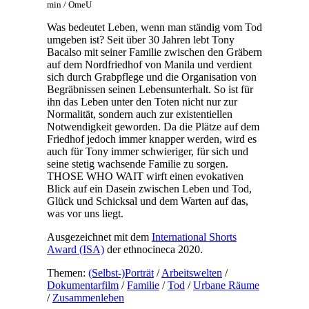
min / OmeU
Was bedeutet Leben, wenn man ständig vom Tod
umgeben ist? Seit über 30 Jahren lebt Tony
Bacalso mit seiner Familie zwischen den Gräbern
auf dem Nordfriedhof von Manila und verdient
sich durch Grabpflege und die Organisation von
Begräbnissen seinen Lebensunterhalt. So ist für
ihn das Leben unter den Toten nicht nur zur
Normalität, sondern auch zur existentiellen
Notwendigkeit geworden. Da die Plätze auf dem
Friedhof jedoch immer knapper werden, wird es
auch für Tony immer schwieriger, für sich und
seine stetig wachsende Familie zu sorgen.
THOSE WHO WAIT wirft einen evokativen
Blick auf ein Dasein zwischen Leben und Tod,
Glück und Schicksal und dem Warten auf das,
was vor uns liegt.
Ausgezeichnet mit dem
International Shorts
Award (ISA)
der ethnocineca 2020.
Themen:
(Selbst-)Porträt
/
Arbeitswelten
/
Dokumentarfilm
/
Familie
/
Tod
/
Urbane Räume
/
Zusammenleben