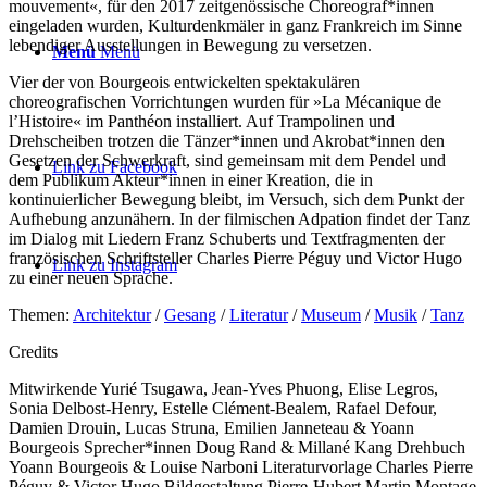
mouvement«, für den 2017 zeitgenössische Choreograf*innen
eingeladen wurden, Kulturdenkmäler in ganz Frankreich im Sinne
lebendiger Ausstellungen in Bewegung zu versetzen.
Menü
Menü
Vier der von Bourgeois entwickelten spektakulären
choreografischen Vorrichtungen wurden für »La Mécanique de
l’Histoire« im Panthéon installiert. Auf Trampolinen und
Drehscheiben trotzen die Tänzer*innen und Akrobat*innen den
Gesetzen der Schwerkraft, sind gemeinsam mit dem Pendel und
Link zu Facebook
dem Publikum Akteur*innen in einer Kreation, die in
kontinuierlicher Bewegung bleibt, im Versuch, sich dem Punkt der
Aufhebung anzunähern. In der filmischen Adpation findet der Tanz
im Dialog mit Liedern Franz Schuberts und Textfragmenten der
französischen Schriftsteller Charles Pierre Péguy und Victor Hugo
Link zu Instagram
zu einer neuen Sprache.
Themen:
Architektur
/
Gesang
/
Literatur
/
Museum
/
Musik
/
Tanz
Credits
Mitwirkende
Yurié Tsugawa, Jean-Yves Phuong, Elise Legros,
Sonia Delbost-Henry, Estelle Clément-Bealem, Rafael Defour,
Damien Drouin, Lucas Struna, Emilien Janneteau & Yoann
Bourgeois
Sprecher*innen
Doug Rand & Millané Kang
Drehbuch
Yoann Bourgeois & Louise Narboni
Literaturvorlage
Charles Pierre
Péguy & Victor Hugo
Bildgestaltung
Pierre-Hubert Martin
Montage