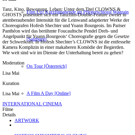
Tanz, Kino, Bewegung, Leben: Unter dem Titel CLOWNS &
Film Up! Kurzfilmabende im Pflegerschlössl Wagrain
GHOSTS präsentiert sich ein Tanzfilm-Double-Feature zweier in
atemberaubender Intensität für die Leinwand adaptierter Werke der
Choreografen Hofesh Shechter und Yoann Bourgeois. Im Pariser
Panthéon wird das berühmte Foucaultsche Pendel Dreh- und
Angelpunkt für Yoann Bourgeois‘ Choreografie gegen die Gesetze
[Salzburg]
der Schwerkraft. In Hofesh Shechter’s CLOWNS ist die entfesselte
Kamera Komplizin in einer makaberen Komödie der Begierden.
Wie weit sind wir im Dienste der Unterhaltung bereit zu gehen?
Moderation
On Tour [Österreich]
Lisa Mai
Kuration
A Film A Day [Online]
Lisa Mai
INTERNATIONAL CINEMA
Filme
Details
ARTWORK