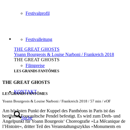
Festivalprofil
Festivalleitung
THE GREAT GHOSTS
Yoann Bourgeois & Louise Narboni / Frankreich 2018
THE GREAT GHOSTS
Filmpreise
LES GRANDS FANTÔMES
THE GREAT GHOSTS
KONTAKT
LES GRANDS FANTÔMES
Yoann Bourgeois & Louise Narboni / Frankreich 2018 / 57 min / eOF
Am höchsten Punkt der Kuppel des Panthéons in Paris ist das
berühmte Foucaultsche Pendel befestigt. Es wird zum Dreh- und
Suche
Angelpunkt für Yoann Bourgeois‘ Choreografie »La Mécanique de
l’Histoire«, dritter Teil des Veranstaltungszyklus »Monuments en