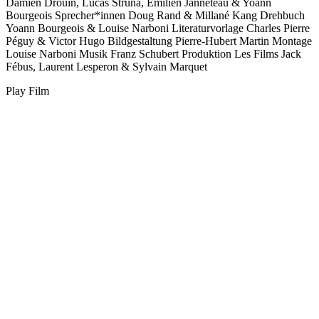
Damien Drouin, Lucas Struna, Emilien Janneteau & Yoann
Bourgeois
Sprecher*innen
Doug Rand & Millané Kang
Drehbuch
Yoann Bourgeois & Louise Narboni
Literaturvorlage
Charles Pierre
Péguy & Victor Hugo
Bildgestaltung
Pierre-Hubert Martin
Montage
Louise Narboni
Musik
Franz Schubert
Produktion
Les Films Jack
Fébus, Laurent Lesperon & Sylvain Marquet
Play Film