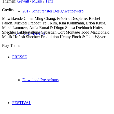
Themen:
Gewalt
/
Musik
/
Tanz
Credits
2017 Schaufenster Designwettbewerb
Mitwirkende
Chien-Ming Chang, Frédéric Despierre, Rachel
Fallon, Mickaël Frappat, Yeji Kim, Kim Kohlmann, Erion Kruja,
Merel Lammers, Attila Ronai & Diogo Sousa
Drehbuch
Hofesh
Shechter
Bildgestaltung
Sebastian Cort
Montage
Todd MacDonald
PARTNER*INNEN
Musik
Hofesh Shechter
Produktion
Henny Finch & John Wyver
Play Trailer
PRESSE
Download Pressefotos
FESTIVAL