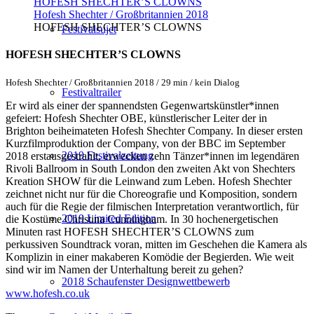
HOFESH SHECHTER’S CLOWNS
Hofesh Shechter / Großbritannien 2018
HOFESH SHECHTER’S CLOWNS
Festivalsujet
HOFESH SHECHTER’S CLOWNS
Hofesh Shechter / Großbritannien 2018 / 29 min / kein Dialog
Festivaltrailer
Er wird als einer der spannendsten Gegenwartskünstler*innen
gefeiert: Hofesh Shechter OBE, künstlerischer Leiter der in
Brighton beiheimateten Hofesh Shechter Company. In dieser ersten
Kurzfilmproduktion der Company, von der BBC im September
2019 Festivalzeitung
2018 erstausgestrahlt, erwecken zehn Tänzer*innen im legendären
Rivoli Ballroom in South London den zweiten Akt von Shechters
Kreation SHOW für die Leinwand zum Leben. Hofesh Shechter
zeichnet nicht nur für die Choreografie und Komposition, sondern
auch für die Regie der filmischen Interpretation verantwortlich, für
2019 Limited Edition
die Kostüme Christina Cunningham. In 30 hochenergetischen
Minuten rast HOFESH SHECHTER’S CLOWNS zum
perkussiven Soundtrack voran, mitten im Geschehen die Kamera als
Komplizin in einer makaberen Komödie der Begierden. Wie weit
sind wir im Namen der Unterhaltung bereit zu gehen?
2018 Schaufenster Designwettbewerb
www.hofesh.co.uk