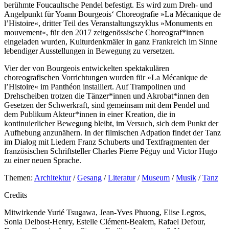
berühmte Foucaultsche Pendel befestigt. Es wird zum Dreh- und
Angelpunkt für Yoann Bourgeois‘ Choreografie »La Mécanique de
l’Histoire«, dritter Teil des Veranstaltungszyklus »Monuments en
mouvement«, für den 2017 zeitgenössische Choreograf*innen
eingeladen wurden, Kulturdenkmäler in ganz Frankreich im Sinne
lebendiger Ausstellungen in Bewegung zu versetzen.
Vier der von Bourgeois entwickelten spektakulären
choreografischen Vorrichtungen wurden für »La Mécanique de
l’Histoire« im Panthéon installiert. Auf Trampolinen und
Drehscheiben trotzen die Tänzer*innen und Akrobat*innen den
Gesetzen der Schwerkraft, sind gemeinsam mit dem Pendel und
dem Publikum Akteur*innen in einer Kreation, die in
kontinuierlicher Bewegung bleibt, im Versuch, sich dem Punkt der
Aufhebung anzunähern. In der filmischen Adpation findet der Tanz
im Dialog mit Liedern Franz Schuberts und Textfragmenten der
französischen Schriftsteller Charles Pierre Péguy und Victor Hugo
zu einer neuen Sprache.
Themen:
Architektur
/
Gesang
/
Literatur
/
Museum
/
Musik
/
Tanz
Credits
Mitwirkende
Yurié Tsugawa, Jean-Yves Phuong, Elise Legros,
Sonia Delbost-Henry, Estelle Clément-Bealem, Rafael Defour,