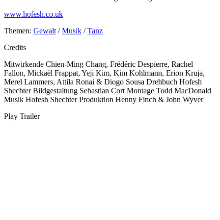
www.hofesh.co.uk
Themen:
Gewalt
/
Musik
/
Tanz
Credits
Mitwirkende
Chien-Ming Chang, Frédéric Despierre, Rachel
Fallon, Mickaël Frappat, Yeji Kim, Kim Kohlmann, Erion Kruja,
Merel Lammers, Attila Ronai & Diogo Sousa
Drehbuch
Hofesh
Shechter
Bildgestaltung
Sebastian Cort
Montage
Todd MacDonald
Musik
Hofesh Shechter
Produktion
Henny Finch & John Wyver
Play Trailer