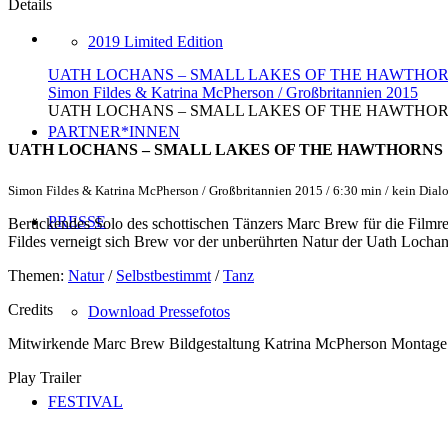
Details
2019 Limited Edition
UATH LOCHANS – SMALL LAKES OF THE HAWTHO
Simon Fildes & Katrina McPherson / Großbritannien 2015
UATH LOCHANS – SMALL LAKES OF THE HAWTHO
PARTNER*INNEN
UATH LOCHANS – SMALL LAKES OF THE HAWTHORNS
Simon Fildes & Katrina McPherson / Großbritannien 2015 / 6:30 min / kein Dial
PRESSE
Berückendes Solo des schottischen Tänzers Marc Brew für die F
Fildes verneigt sich Brew vor der unberührten Natur der Uath Locha
Themen:
Natur
/
Selbstbestimmt
/
Tanz
Credits
Download Pressefotos
Mitwirkende
Marc Brew
Bildgestaltung
Katrina McPherson
Montage
Play Trailer
FESTIVAL