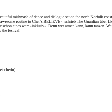
autiful mishmash of dance and dialogue set on the north Norfolk coast
eally awesome routine to Cher’s BELIEVE«, schrieb The Guardian üb
er schon eines war: »inklusiv«. Denn wer atmen kann, kann tanzen. Was 
 the festival!
tscherin)
n