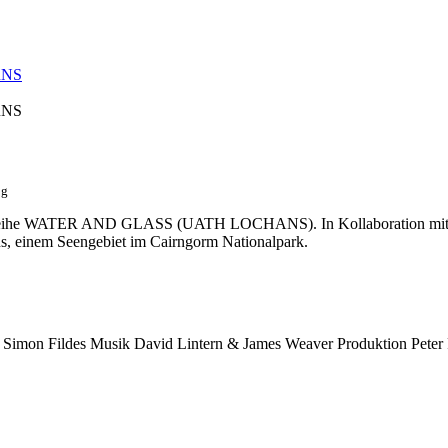
RNS
RNS
og
ilmreihe WATER AND GLASS (UATH LOCHANS). In Kollaboration mit d
ns, einem Seengebiet im Cairngorm Nationalpark.
Simon Fildes
Musik
David Lintern & James Weaver
Produktion
Peter