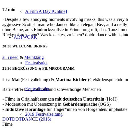
72 min
A Film A Day [Online]
»Despite a few annoying moments involving masks, this was a very be
aggressive Scottish man who danced like an elegant Bez, and a r
ohne Beine, aufs Eindrucksvollste in Erinnerung ruft, dass Tanz imm
Rückgrat zu zeigen? Was kostet es, zu leben? dotdotdance with us into
ARTWORK
20:30 WELCOME DRINKS
all i need
&
Meinklang
Festivalsujet
21:30 BEGRÜSSUNG & FILMPROGRAMM
Lisa Mai
(Festivalleitung) &
Martina Kichler
(Gebärdensprachdolme
Festivaltrailer
Barrierefrei für gehörlose und schwerhörige Menschen
• Filme in Originalfassungen
mit deutschen Untertiteln
(HoH)
• Moderation mit Übersetzung in
Gebärdensprache
(ÖGS)
•
Induktive Höranlage
für Träger*innen von Hörgeräten/-implantate
2019 Festivalzeitung
DOTDOTDANCE (2016)
Filme