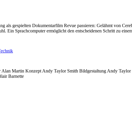
ung als gespielten Dokumentarfilm Revue passieren: Gelähmt von Cerebr
hl. Ein Sprachcomputer ermöglicht den entscheidenen Schritt zu einem
Technik
r
Alan Martin
Konzept
Andy Taylor Smith
Bildgestaltung
Andy Taylor
lair Barnette