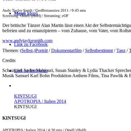
Andy Taylor Smith / Großbritannien 2011 / 9:45 min
Menü
Menü
Screening: OmdU (HoH) / Streaming: eOF
Der britische Tänzer Alan Martin lässt einen Akt der Selbstermächtig
befreien und zu emanzipieren – vom Zuhause, vom Vater, vom Rollstu
www.andytaylorsmith.com
Link zu Facebook
Themen:
(Selbst-)Porträt
/
Dokumentarfilm
/
Selbstbestimmt
/
Tanz
/
Credits
Schauspiel
Andre Mahjouri, Susan Stanley & Lydia Thacker
Spreche
Link zu Instagram
Musik
Samuel Karl Bohn
Produktion
Anthem Films, Tina Pawlik & B
KINTSUGI
APOTROPIA / Italien 2014
KINTSUGI
KINTSUGI
APOTROPIA / Italien 2014 / 4:30 min / OmdU (HoH)