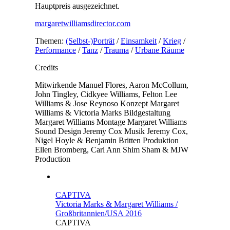
Hauptpreis ausgezeichnet.
margaretwilliamsdirector.com
Themen:
(Selbst-)Porträt
/
Einsamkeit
/
Krieg
/
Performance
/
Tanz
/
Trauma
/
Urbane Räume
Credits
Mitwirkende
Manuel Flores, Aaron McCollum,
John Tingley, Cidkyee Williams, Felton Lee
Williams & Jose Reynoso
Konzept
Margaret
Williams & Victoria Marks
Bildgestaltung
Margaret Williams
Montage
Margaret Williams
Sound Design
Jeremy Cox
Musik
Jeremy Cox,
Nigel Hoyle & Benjamin Britten
Produktion
Ellen Bromberg, Cari Ann Shim Sham & MJW
Production
CAPTIVA
Victoria Marks & Margaret Williams /
Großbritannien/USA 2016
CAPTIVA