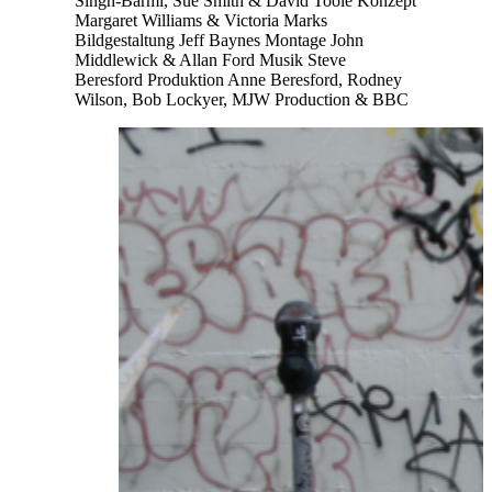
Singh-Barmi, Sue Smith & David Toole
Konzept
Margaret Williams & Victoria Marks
Bildgestaltung
Jeff Baynes
Montage
John
Middlewick & Allan Ford
Musik
Steve
Beresford
Produktion
Anne Beresford, Rodney
Wilson, Bob Lockyer, MJW Production & BBC