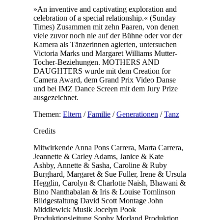
»An inventive and captivating exploration and
celebration of a special relationship.« (Sunday
Times) Zusammen mit zehn Paaren, von denen
viele zuvor noch nie auf der Bühne oder vor der
Kamera als Tänzerinnen agierten, untersuchen
Victoria Marks und Margaret Williams Mutter-
Tocher-Beziehungen. MOTHERS AND
DAUGHTERS wurde mit dem Creation for
Camera Award, dem Grand Prix Video Danse
und bei IMZ Dance Screen mit dem Jury Prize
ausgezeichnet.
Themen:
Eltern
/
Familie
/
Generationen
/
Tanz
Credits
Mitwirkende
Anna Pons Carrera, Marta Carrera,
Jeannette & Carley Adams, Janice & Kate
Ashby, Annette & Sasha, Caroline & Ruby
Burghard, Margaret & Sue Fuller, Irene & Ursula
Hegglin, Carolyn & Charlotte Naish, Bhawani &
Bino Nanthabalan & Iris & Louise Tomlinson
Bildgestaltung
David Scott
Montage
John
Middlewick
Musik
Jocelyn Pook
Produktionsleitung
Sophy Morland
Produktion