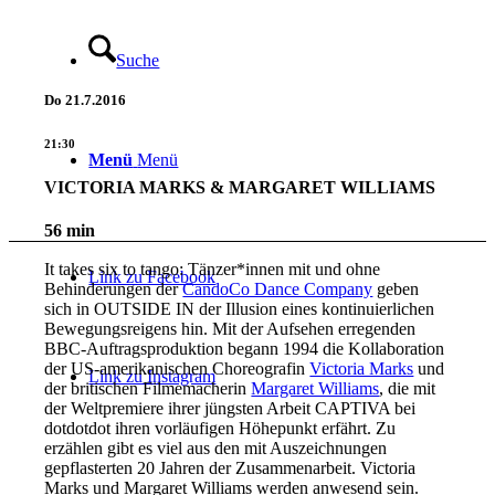
Suche
Do
21.7.2016
21:30
Menü
Menü
VICTORIA MARKS & MARGARET WILLIAMS
56 min
It takes six to tango: Tänzer*innen mit und ohne
Link zu Facebook
Behinderungen der
CandoCo Dance Company
geben
sich in OUTSIDE IN der Illusion eines kontinuierlichen
Bewegungsreigens hin. Mit der Aufsehen erregenden
BBC-Auftragsproduktion begann 1994 die Kollaboration
der US-amerikanischen Choreografin
Victoria Marks
und
Link zu Instagram
der britischen Filmemacherin
Margaret Williams
, die mit
der Weltpremiere ihrer jüngsten Arbeit CAPTIVA bei
dotdotdot ihren vorläufigen Höhepunkt erfährt. Zu
erzählen gibt es viel aus den mit Auszeichnungen
gepflasterten 20 Jahren der Zusammenarbeit. Victoria
Marks und Margaret Williams werden anwesend sein.