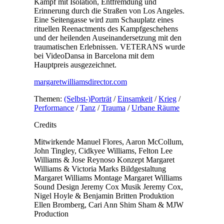
Kampf mit Isolation, Entfremdung und
Erinnerung durch die Straßen von Los Angeles.
Eine Seitengasse wird zum Schauplatz eines
rituellen Reenactments des Kampfgeschehens
und der heilenden Auseinandersetzung mit den
traumatischen Erlebnissen. VETERANS wurde
bei VideoDansa in Barcelona mit dem
Hauptpreis ausgezeichnet.
margaretwilliamsdirector.com
Themen:
(Selbst-)Porträt
/
Einsamkeit
/
Krieg
/
Performance
/
Tanz
/
Trauma
/
Urbane Räume
Credits
Mitwirkende
Manuel Flores, Aaron McCollum,
John Tingley, Cidkyee Williams, Felton Lee
Williams & Jose Reynoso
Konzept
Margaret
Williams & Victoria Marks
Bildgestaltung
Margaret Williams
Montage
Margaret Williams
Sound Design
Jeremy Cox
Musik
Jeremy Cox,
Nigel Hoyle & Benjamin Britten
Produktion
Ellen Bromberg, Cari Ann Shim Sham & MJW
Production