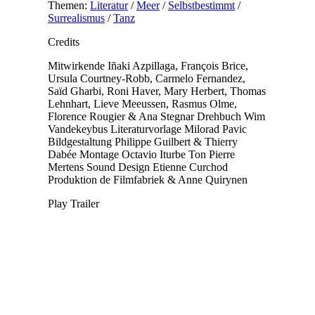
Themen:
Literatur
/
Meer
/
Selbstbestimmt
/
Surrealismus
/
Tanz
Credits
Mitwirkende
Iñaki Azpillaga, François Brice,
Ursula Courtney-Robb, Carmelo Fernandez,
Saïd Gharbi, Roni Haver, Mary Herbert, Thomas
Lehnhart, Lieve Meeussen, Rasmus Olme,
Florence Rougier & Ana Stegnar
Drehbuch
Wim
Vandekeybus
Literaturvorlage
Milorad Pavic
Bildgestaltung
Philippe Guilbert & Thierry
Dabée
Montage
Octavio Iturbe
Ton
Pierre
Mertens
Sound Design
Etienne Curchod
Produktion
de Filmfabriek & Anne Quirynen
Play Trailer