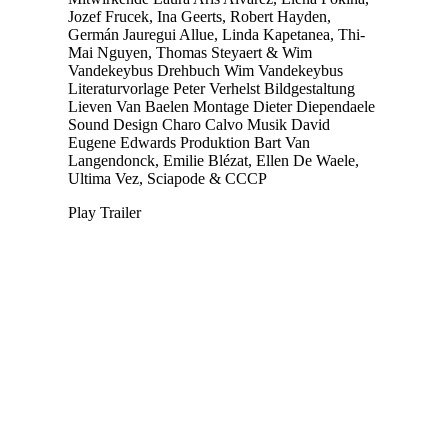
Jozef Frucek, Ina Geerts, Robert Hayden,
Germán Jauregui Allue, Linda Kapetanea, Thi-
Mai Nguyen, Thomas Steyaert & Wim
Vandekeybus
Drehbuch
Wim Vandekeybus
Literaturvorlage
Peter Verhelst
Bildgestaltung
Lieven Van Baelen
Montage
Dieter Diependaele
Sound Design
Charo Calvo
Musik
David
Eugene Edwards
Produktion
Bart Van
Langendonck, Emilie Blézat, Ellen De Waele,
Ultima Vez, Sciapode & CCCP
Play Trailer