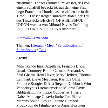
zusammen; Tänzer ertrinken im Wasser, das von
einem Schaffell bedeckt ist, auf dem eine Frau
liegt; Frauen mit Hundemasken ziehen sie in die
Tiefe … Dieser Reigen surrealer Bilder, der Teil
des Tanzstücks BEREFT OF A BLISSFUL
UNION war, ist von Milorad Pavics Erzählung
PETKUTIN UND KALINA inspiriert.
www.ultimavez.com
Themen:
Literatur
/
Meer
/
Selbstbestimmt
/
Surrealismus
/
Tanz
Credits
Mitwirkende
Iñaki Azpillaga, François Brice,
Ursula Courtney-Robb, Carmelo Fernandez,
Saïd Gharbi, Roni Haver, Mary Herbert, Thomas
Lehnhart, Lieve Meeussen, Rasmus Olme,
Florence Rougier & Ana Stegnar
Drehbuch
Wim
Vandekeybus
Literaturvorlage
Milorad Pavic
Bildgestaltung
Philippe Guilbert & Thierry
Dabée
Montage
Octavio Iturbe
Ton
Pierre
Mertens
Sound Design
Etienne Curchod
Produktion
de Filmfabriek & Anne Quirynen