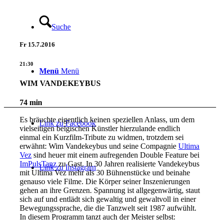
Suche
Fr
15.7.2016
21:30
Menü
Menü
WIM VANDEKEYBUS
74 min
Es bräuchte eigentlich keinen speziellen Anlass, um dem
Link zu Facebook
vielseitigen belgischen Künstler hierzulande endlich
einmal ein Kurzfilm-Tribute zu widmen, trotzdem sei
erwähnt: Wim Vandekeybus und seine Compagnie
Ultima
Vez
sind heuer mit einem aufregenden Double Feature bei
ImPulsTanz
zu Gast. In 30 Jahren realisierte Vandekeybus
Link zu Instagram
mit Ultima Vez mehr als 30 Bühnenstücke und beinahe
genauso viele Filme. Die Körper seiner Inszenierungen
gehen an ihre Grenzen. Spannung ist allgegenwärtig, staut
sich auf und entlädt sich gewaltig und gewaltvoll in einer
Bewegungssprache, die die Tanzwelt seit 1987 aufwühlt.
In diesem Programm tanzt auch der Meister selbst: