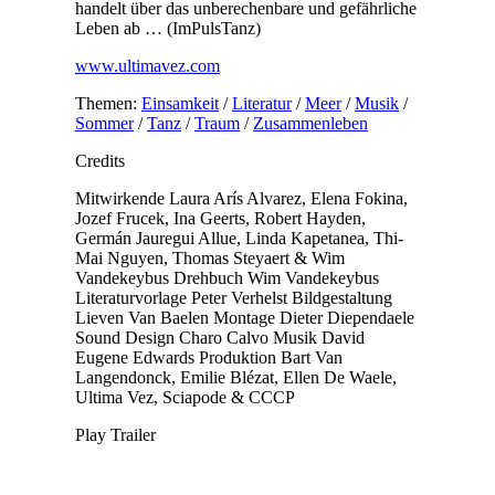
handelt über das unberechenbare und gefährliche
Leben ab … (ImPulsTanz)
www.ultimavez.com
Themen:
Einsamkeit
/
Literatur
/
Meer
/
Musik
/
Sommer
/
Tanz
/
Traum
/
Zusammenleben
Credits
Mitwirkende
Laura Arís Alvarez, Elena Fokina,
Jozef Frucek, Ina Geerts, Robert Hayden,
Germán Jauregui Allue, Linda Kapetanea, Thi-
Mai Nguyen, Thomas Steyaert & Wim
Vandekeybus
Drehbuch
Wim Vandekeybus
Literaturvorlage
Peter Verhelst
Bildgestaltung
Lieven Van Baelen
Montage
Dieter Diependaele
Sound Design
Charo Calvo
Musik
David
Eugene Edwards
Produktion
Bart Van
Langendonck, Emilie Blézat, Ellen De Waele,
Ultima Vez, Sciapode & CCCP
Play Trailer