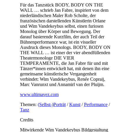
Für das Tanzstück BODY, BODY ON THE
WALL … schrieb Jan Fabre, inspiriert von dem
niederländischen Maler Rob Scholte, der
französischen darstellenden Künstlerin Orlane
und Wim Vandekeybus selbst, einen furiosen
Monolog über Körper und Bewegung. Der
darauf basierende Kurzfilm, der auch Teil der
Bühnenperformance war, ist ein visueller
Ausdruck dieses Monologs. BODY, BODY ON
THE WALL … ist einer der vier abendfüllenden
Theatermonologe DIE VIER
TEMPERAMENTE, die Jan Fabre für und mit
Tänzer*innen entwickelt hat, mit denen ihn eine
gemeinsame künstlerische Vergangenheit
verbindet: Wim Vandekeybus, Renée Copraij,
Marc Vanrunxt und Annamirl van der Pluijm.
www.ultimavez.com
Themen:
(Selbst-)Porträt
/
Kunst
/
Performance
/
Tanz
Credits
Mitwirkende
Wim Vandekeybus
Bildgestaltung