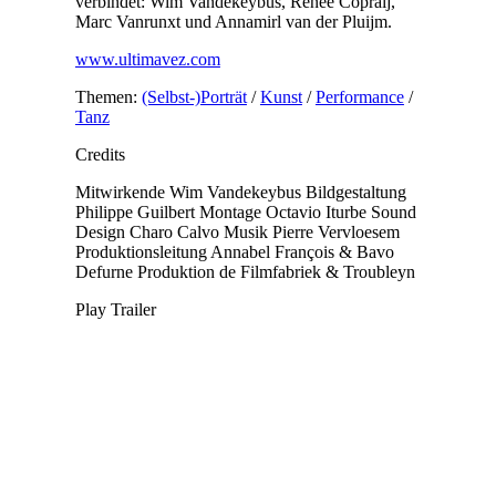
verbindet: Wim Vandekeybus, Renée Copraij,
Marc Vanrunxt und Annamirl van der Pluijm.
www.ultimavez.com
Themen:
(Selbst-)Porträt
/
Kunst
/
Performance
/
Tanz
Credits
Mitwirkende
Wim Vandekeybus
Bildgestaltung
Philippe Guilbert
Montage
Octavio Iturbe
Sound
Design
Charo Calvo
Musik
Pierre Vervloesem
Produktionsleitung
Annabel François & Bavo
Defurne
Produktion
de Filmfabriek & Troubleyn
Play Trailer