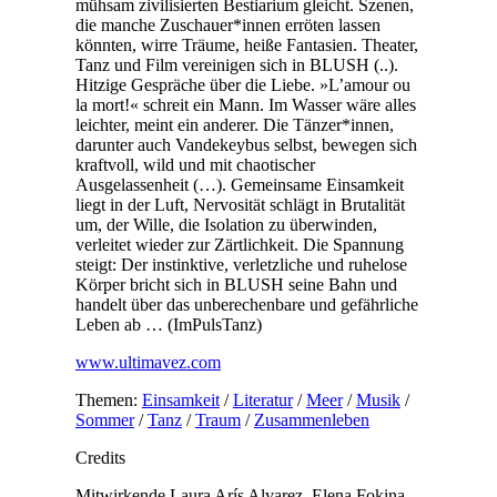
mühsam zivilisierten Bestiarium gleicht. Szenen,
die manche Zuschauer*innen erröten lassen
könnten, wirre Träume, heiße Fantasien. Theater,
Tanz und Film vereinigen sich in BLUSH (..).
Hitzige Gespräche über die Liebe. »L’amour ou
la mort!« schreit ein Mann. Im Wasser wäre alles
leichter, meint ein anderer. Die Tänzer*innen,
darunter auch Vandekeybus selbst, bewegen sich
kraftvoll, wild und mit chaotischer
Ausgelassenheit (…). Gemeinsame Einsamkeit
liegt in der Luft, Nervosität schlägt in Brutalität
um, der Wille, die Isolation zu überwinden,
verleitet wieder zur Zärtlichkeit. Die Spannung
steigt: Der instinktive, verletzliche und ruhelose
Körper bricht sich in BLUSH seine Bahn und
handelt über das unberechenbare und gefährliche
Leben ab … (ImPulsTanz)
www.ultimavez.com
Themen:
Einsamkeit
/
Literatur
/
Meer
/
Musik
/
Sommer
/
Tanz
/
Traum
/
Zusammenleben
Credits
Mitwirkende
Laura Arís Alvarez, Elena Fokina,