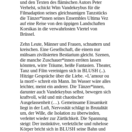
und den Texten des flämischen Autors Peter
Verhelst, schickt Wim Vandekeybus für die
Filmadaption seines gleichnamigen Tanzstücks
die Tänzer*innen seines Ensembles Ultima Vez
auf eine Reise von den üppigen Landschaften
Korsikas in die verwahrlosten Viertel von
Brüssel.
Zehn Leute, Männer und Frauen, schnattern und
kreischen. Eine Gesellschaft, die einem nur
mühsam zivilisierten Bestiarium gleicht. Szenen,
die manche Zuschauer*innen erröten lassen
könnten, wirre Träume, heiße Fantasien. Theater,
Tanz und Film vereinigen sich in BLUSH (..).
Hitzige Gespräche über die Liebe. »L’amour ou
la mort!« schreit ein Mann. Im Wasser wäre alles
leichter, meint ein anderer. Die Tänzer*innen,
darunter auch Vandekeybus selbst, bewegen sich
kraftvoll, wild und mit chaotischer
Ausgelassenheit (…). Gemeinsame Einsamkeit
liegt in der Luft, Nervosität schlägt in Brutalität
um, der Wille, die Isolation zu überwinden,
verleitet wieder zur Zärtlichkeit. Die Spannung
steigt: Der instinktive, verletzliche und ruhelose
Körper bricht sich in BLUSH seine Bahn und