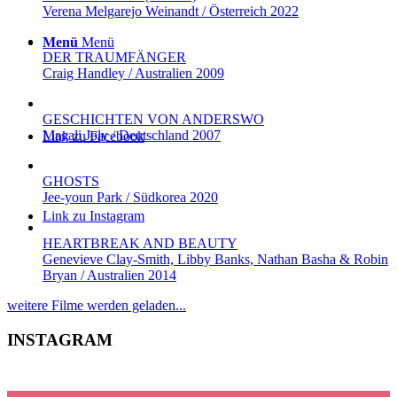
Verena Melgarejo Weinandt / Österreich 2022
Menü
Menü
DER TRAUMFÄNGER
Craig Handley / Australien 2009
GESCHICHTEN VON ANDERSWO
Magali Joly / Deutschland 2007
Link zu Facebook
GHOSTS
Jee-youn Park / Südkorea 2020
Link zu Instagram
HEARTBREAK AND BEAUTY
Genevieve Clay-Smith, Libby Banks, Nathan Basha & Robin
Bryan / Australien 2014
weitere Filme werden geladen...
INSTAGRAM