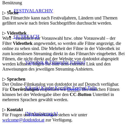
Benützung
FESTIVALARCHIV
▷
Suche
Das Filmarchiv kann nach Festivaljahren, Ländern und Themen
gefiltert sowie nach freien Suchbegriffen durchsucht werden.
▷
Videothek
OUTREACH
Wird – zusätzlich zur Vorauswahl bzw. ohne Vorauswahl – der
Filter
Videothek
angewendet, so werden alle Filme angezeigt, die
online zu sehen sind. Die Mehrheit der Filme in der Videothek ist
zum kostenlosen Streaming direkt in das Filmarchiv eingebettet. Bei
Filmen, die nicht direkt auf der Website von dotdotdot abgespielt
Videothek & Filmarchiv [Online]
werden können, folgen Sie bitte dem externen Link und den
Anweisungen des jeweiligen Streaming-Anbieters.
▷
Sprachen
Der Online-Filmkatalog von dotdotdot ist auf Deutsch verfügbar.
Kikeriki Kinder Kurzfilm Festival Tulln
Für
Übersetzungen
empfehlen wir
DeepL
. Bei manchen Filmen
können bei der Wiedergabe über den
CC-Button
Untertitel in
mehreren Sprachen gewählt werden.
▷
Kontakt
[Niederösterreich]
Für Fragen und Anmerkungen stehen wir unter
welcome@dotdotdot.at
zur Verfügung.