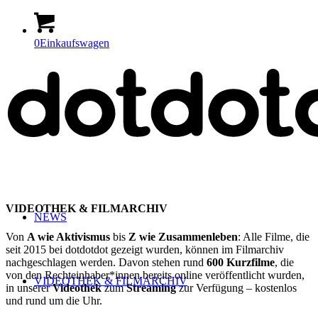
0
Einkaufswagen
VIDEOTHEK & FILMARCHIV
NEWS
Von
A wie Aktivismus
bis
Z wie Zusammenleben
: Alle Filme, die
seit 2015 bei dotdotdot gezeigt wurden, können im Filmarchiv
nachgeschlagen werden. Davon stehen rund
600 Kurzfilme
, die
von den Rechteinhaber*innen bereits online veröffentlicht wurden,
VIDEOTHEK & FILMARCHIV
in unserer
Videothek
zum
Streaming
zur Verfügung – kostenlos
und rund um die Uhr.