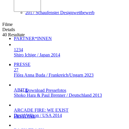
2017 Schaufenster Designwettbewerb
Filme
Details
40 Resultate
PARTNER*INNEN
1234
Shiro Ichige / Japan 2014
PRESSE
27
Flóra Anna Buda / Frankreich/Ungarn 2023
ABITA
Download Pressefotos
Shoko Hara & Paul Brenner / Deutschland 2013
ARCADE FIRE: WE EXIST
David Wilson / USA 2014
FESTIVAL