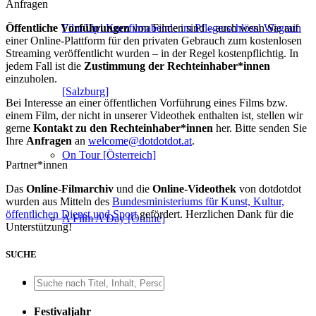
Anfragen
Öffentliche Vorführungen
von Filmen sind – auch wenn Sie auf
Film Up! Kurzfilmabende im Pflegerschlössl Wagrain
einer Online-Plattform für den privaten Gebrauch zum kostenlosen
Streaming veröffentlicht wurden – in der Regel kostenpflichtig. In
jedem Fall ist die
Zustimmung der Rechteinhaber*innen
einzuholen.
[Salzburg]
Bei Interesse an einer öffentlichen Vorführung eines Films bzw.
einem Film, der nicht in unserer Videothek enthalten ist, stellen wir
gerne
Kontakt zu den Rechteinhaber*innen
her. Bitte senden Sie
Ihre
Anfragen
an
welcome@dotdotdot.at
.
On Tour [Österreich]
Partner*innen
Das
Online-Filmarchiv
und die
Online-Videothek
von dotdotdot
wurden aus Mitteln des
Bundesministeriums für Kunst, Kultur,
öffentlichen Dienst und Sport
gefördert. Herzlichen Dank für die
A Film A Day [Online]
Unterstützung!
SUCHE
ARTWORK
Festivaljahr