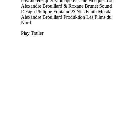
Pascale Hecquet
Montage
Pascale Hecquet
Ton
Alexandre Brouillard & Roxane Brunet
Sound
Design
Philippe Fontaine & Nils Fauth
Musik
Alexandre Brouillard
Produktion
Les Films du
Nord
Play Trailer