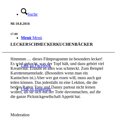
Suche
Mi
10.8.2016
17:00
Menü
Menü
LECKERSCHMECKERKUCHENBÄCKER
Hmmmm … dieses Filmprogramm ist besonders lecker!
Es wird gekocht, was der Topf hält, und dazu gehört viel
Link zu Facebook
Kreativität. Erlaubt ist alles was schmeckt. Zum Beispiel
Karottenmarmelade. (Besonders wenn man ein
Kaninchen ist.) Aber wer gut essen will, muss auch gut
teilen können. Das jedenfalls ist eine Lektion, die die
beiden Ratten Tony und Danny partout nicht lernen
Link zu Instagram
wollen, als sie sich mit der Torte davonmachen, auf die
die ganze Picknickgesellschaft Appetit hat.
Moderation