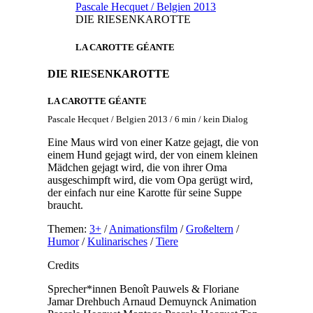
Pascale Hecquet / Belgien 2013
DIE RIESENKAROTTE
LA CAROTTE GÉANTE
DIE RIESENKAROTTE
LA CAROTTE GÉANTE
Pascale Hecquet / Belgien 2013 / 6 min / kein Dialog
Eine Maus wird von einer Katze gejagt, die von
einem Hund gejagt wird, der von einem kleinen
Mädchen gejagt wird, die von ihrer Oma
ausgeschimpft wird, die vom Opa gerügt wird,
der einfach nur eine Karotte für seine Suppe
braucht.
Themen:
3+
/
Animationsfilm
/
Großeltern
/
Humor
/
Kulinarisches
/
Tiere
Credits
Sprecher*innen
Benoît Pauwels & Floriane
Jamar
Drehbuch
Arnaud Demuynck
Animation