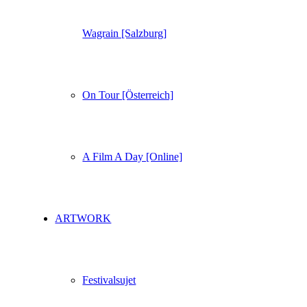
Wagrain [Salzburg]
On Tour [Österreich]
A Film A Day [Online]
ARTWORK
Festivalsujet