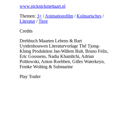
www.picknickmettaart.nl
Themen:
3+
/
Animationsfilm
/
Kulinarisches
/
Literatur
/
Tiere
Credits
Drehbuch
Maarten Lebens & Bart
Uytdenhouwen
Literaturvorlage
Thé Tjong-
Khing
Produktion
Jan-Willem Bult, Bruno Felix,
Eric Goossens, Nadia Khamlichi, Adrian
Politowski, Anton Roebben, Gilles Waterkeyn,
Femke Wolting & Submarine
Play Trailer