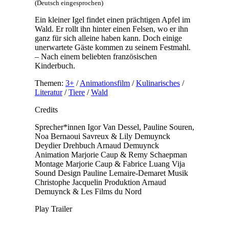
(Deutsch eingesprochen)
Ein kleiner Igel findet einen prächtigen Apfel im
Wald. Er rollt ihn hinter einen Felsen, wo er ihn
ganz für sich alleine haben kann. Doch einige
unerwartete Gäste kommen zu seinem Festmahl.
– Nach einem beliebten französischen
Kinderbuch.
Themen:
3+
/
Animationsfilm
/
Kulinarisches
/
Literatur
/
Tiere
/
Wald
Credits
Sprecher*innen
Igor Van Dessel, Pauline Souren,
Noa Bernaoui Savreux & Lily Demuynck
Deydier
Drehbuch
Arnaud Demuynck
Animation
Marjorie Caup & Remy Schaepman
Montage
Marjorie Caup & Fabrice Luang Vija
Sound Design
Pauline Lemaire-Demaret
Musik
Christophe Jacquelin
Produktion
Arnaud
Demuynck & Les Films du Nord
Play Trailer