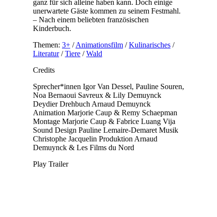
ganz für sich alleine haben kann. Doch einige
unerwartete Gäste kommen zu seinem Festmahl.
– Nach einem beliebten französischen
Kinderbuch.
Themen:
3+
/
Animationsfilm
/
Kulinarisches
/
Literatur
/
Tiere
/
Wald
Credits
Sprecher*innen
Igor Van Dessel, Pauline Souren,
Noa Bernaoui Savreux & Lily Demuynck
Deydier
Drehbuch
Arnaud Demuynck
Animation
Marjorie Caup & Remy Schaepman
Montage
Marjorie Caup & Fabrice Luang Vija
Sound Design
Pauline Lemaire-Demaret
Musik
Christophe Jacquelin
Produktion
Arnaud
Demuynck & Les Films du Nord
Play Trailer