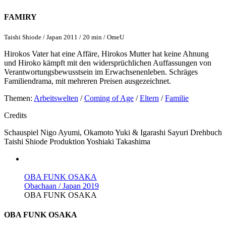
FAMIRY
Taishi Shiode / Japan 2011 / 20 min / OmeU
Hirokos Vater hat eine Affäre, Hirokos Mutter hat keine Ahnung
und Hiroko kämpft mit den widersprüchlichen Auffassungen von
Verantwortungsbewusstsein im Erwachsenenleben. Schräges
Familiendrama, mit mehreren Preisen ausgezeichnet.
Themen:
Arbeitswelten
/
Coming of Age
/
Eltern
/
Familie
Credits
Schauspiel
Nigo Ayumi, Okamoto Yuki & Igarashi Sayuri
Drehbuch
Taishi Shiode
Produktion
Yoshiaki Takashima
OBA FUNK OSAKA
Obachaan / Japan 2019
OBA FUNK OSAKA
OBA FUNK OSAKA