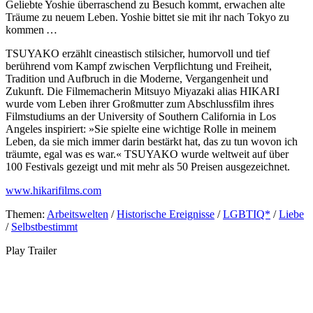
Geliebte Yoshie überraschend zu Besuch kommt, erwachen alte
Träume zu neuem Leben. Yoshie bittet sie mit ihr nach Tokyo zu
kommen …
TSUYAKO erzählt cineastisch stilsicher, humorvoll und tief
berührend vom Kampf zwischen Verpflichtung und Freiheit,
Tradition und Aufbruch in die Moderne, Vergangenheit und
Zukunft. Die Filmemacherin Mitsuyo Miyazaki alias HIKARI
wurde vom Leben ihrer Großmutter zum Abschlussfilm ihres
Filmstudiums an der University of Southern California in Los
Angeles inspiriert: »Sie spielte eine wichtige Rolle in meinem
Leben, da sie mich immer darin bestärkt hat, das zu tun wovon ich
träumte, egal was es war.« TSUYAKO wurde weltweit auf über
100 Festivals gezeigt und mit mehr als 50 Preisen ausgezeichnet.
www.hikarifilms.com
Themen:
Arbeitswelten
/
Historische Ereignisse
/
LGBTIQ*
/
Liebe
/
Selbstbestimmt
Play Trailer