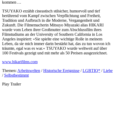
kommen …
TSUYAKO erzählt cineastisch stilsicher, humorvoll und tief
berührend vom Kampf zwischen Verpflichtung und Freiheit,
Tradition und Aufbruch in die Moderne, Vergangenheit und
Zukunft. Die Filmemacherin Mitsuyo Miyazaki alias HIKARI
wurde vom Leben ihrer Großmutter zum Abschlussfilm ihres
Filmstudiums an der University of Southern California in Los
Angeles inspiriert: »Sie spielte eine wichtige Rolle in meinem
Leben, da sie mich immer darin bestärkt hat, das zu tun wovon ich
träumte, egal was es war.« TSUYAKO wurde weltweit auf über
100 Festivals gezeigt und mit mehr als 50 Preisen ausgezeichnet.
www.hikarifilms.com
Themen:
Arbeitswelten
/
Historische Ereignisse
/
LGBTIQ*
/
Liebe
/
Selbstbestimmt
Play Trailer