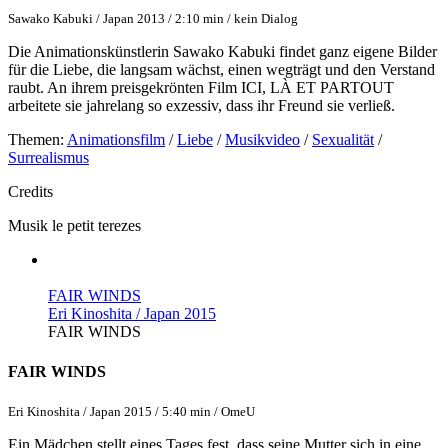
Sawako Kabuki / Japan 2013 / 2:10 min / kein Dialog
Die Animationskünstlerin Sawako Kabuki findet ganz eigene Bilder
für die Liebe, die langsam wächst, einen wegträgt und den Verstand
raubt. An ihrem preisgekrönten Film ICI, LÀ ET PARTOUT
arbeitete sie jahrelang so exzessiv, dass ihr Freund sie verließ.
Themen:
Animationsfilm
/
Liebe
/
Musikvideo
/
Sexualität
/
Surrealismus
Credits
Musik
le petit terezes
FAIR WINDS
Eri Kinoshita / Japan 2015
FAIR WINDS
FAIR WINDS
Eri Kinoshita / Japan 2015 / 5:40 min / OmeU
Ein Mädchen stellt eines Tages fest, dass seine Mutter sich in eine