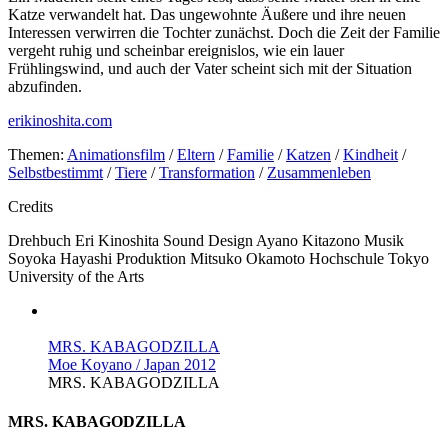
Katze verwandelt hat. Das ungewohnte Äußere und ihre neuen
Interessen verwirren die Tochter zunächst. Doch die Zeit der Familie
vergeht ruhig und scheinbar ereignislos, wie ein lauer
Frühlingswind, und auch der Vater scheint sich mit der Situation
abzufinden.
erikinoshita.com
Themen:
Animationsfilm
/
Eltern
/
Familie
/
Katzen
/
Kindheit
/
Selbstbestimmt
/
Tiere
/
Transformation
/
Zusammenleben
Credits
Drehbuch
Eri Kinoshita
Sound Design
Ayano Kitazono
Musik
Soyoka Hayashi
Produktion
Mitsuko Okamoto
Hochschule
Tokyo
University of the Arts
MRS. KABAGODZILLA
Moe Koyano / Japan 2012
MRS. KABAGODZILLA
MRS. KABAGODZILLA