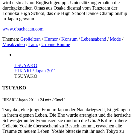
wird erstmals auf Englisch gerappt. Unterstützung erhalten die
durchgeknallten Omas aus Osaka diesmal vom Tanzteam der
Tomioka High School, das die High School Dance Championship
in Japan gewann.
www.obachaaan.com
Themen:
Großeltern
/
Humor
/
Konsum
/
Lebensabend
/
Mode
/
Musikvideo
/
Tanz
/
Urbane Räume
TSUYAKO
HIKARI / Japan 2011
TSUYAKO
TSUYAKO
HIKARI / Japan 2011 / 24 min / OmeU
Tsuyako, eine junge Frau im Japan der Nachkriegszeit, ist gefangen
in ihrem eigenen Leben. Die Ehe wurde arrangiert und die herrische
Schwiegermutter tyrannisiert sie rund um die Uhr. Als ihre frühere
Geliebte Yoshie überraschend zu Besuch kommt, erwachen alte
Träume zu neuem Leben. Yoshie bittet sie mit ihr nach Tokyo zu