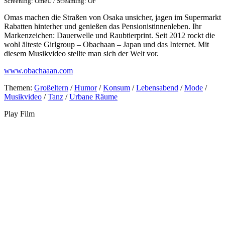
Screening: OmeU / Streaming: OF
Omas machen die Straßen von Osaka unsicher, jagen im Supermarkt
Rabatten hinterher und genießen das Pensionistinnenleben. Ihr
Markenzeichen: Dauerwelle und Raubtierprint. Seit 2012 rockt die
wohl älteste Girlgroup – Obachaan – Japan und das Internet. Mit
diesem Musikvideo stellte man sich der Welt vor.
www.obachaaan.com
Themen:
Großeltern
/
Humor
/
Konsum
/
Lebensabend
/
Mode
/
Musikvideo
/
Tanz
/
Urbane Räume
Play Film