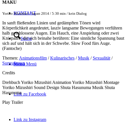
MAKU
KONTAKT
Yoriko Mizushiri / Japan 2014 / 5:30 min / kein Dialog
In sanft fließenden Linien und gedämpften Tönen wird
Körperlichkeit angedeutet, lasziv langsame Bewegungen verführen
halb geschlossene Augen. Ein Hauch, eine Anspielung oder zwei
Kniepaare, die sich beinahe berühren: Eine sinnliche Spannung baut
Suche
sich auf und hält sich in der Schwebe. Slow Food fürs Auge.
(Fantoche)
Themen:
Animationsfilm
/
Kulinarisches
/
Musik
/
Sexualität
/
Surrealismus
Menü
Menü
Credits
Drehbuch
Yoriko Mizushiri
Animation
Yoriko Mizushiri
Montage
Yoriko Mizushiri
Sound Design
Shuta Hasunuma
Musik
Shuta
Hasunuma
Link zu Facebook
Play Trailer
Link zu Instagram