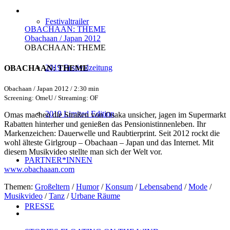
Festivaltrailer
OBACHAAN: THEME
Obachaan / Japan 2012
OBACHAAN: THEME
2019 Festivalzeitung
OBACHAAN: THEME
Obachaan / Japan 2012 / 2:30 min
Screening: OmeU / Streaming: OF
2019 Limited Edition
Omas machen die Straßen von Osaka unsicher, jagen im Supermarkt
Rabatten hinterher und genießen das Pensionistinnenleben. Ihr
Markenzeichen: Dauerwelle und Raubtierprint. Seit 2012 rockt die
wohl älteste Girlgroup – Obachaan – Japan und das Internet. Mit
diesem Musikvideo stellte man sich der Welt vor.
PARTNER*INNEN
www.obachaaan.com
Themen:
Großeltern
/
Humor
/
Konsum
/
Lebensabend
/
Mode
/
Musikvideo
/
Tanz
/
Urbane Räume
PRESSE