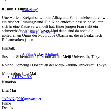
81 min + Filmtalk
[Salzburg]
Unerwartete Ereignisse wirbeln Alltag und Familienleben durch wie
ein frischer Frühlingswind. Ein Kind entdeckt, dass seine Mutter
sich in eine Katze verwandelt hat. Einer jungen Frau steht ein
schmerzhafter Abschied bevor. Und dann sind da noch die
On Tour [Österreich]
abgedrehten Omas der Popgruppe Obachaan, die in Osaka nach
Rabattmarken jagen.
Filmtalk
A Film A Day [Online]
Susanne Schermann / Dozentin an der Meiji-Universität, Tokyo
Roland Domenig / Dozent an der Meiji-Gakuin-Universität, Tokyo
Moderation: Lisa Mai
ARTWORK
Kuration
Lisa Mai
JAPAN (2019)
Festivalsujet
Filme
Details