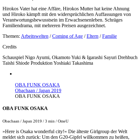
Hirokos Vater hat eine Affäre, Hirokos Mutter hat keine Ahnung
und Hiroko kämpft mit den widersprüchlichen Auffassungen von
Verantwortungsbewusstsein im Erwachsenenleben. Schräges
Familiendrama, mit mehreren Preisen ausgezeichnet.
Themen:
Arbeitswelten
/
Coming of Age
/
Eltern
/
Familie
Credits
Schauspiel
Nigo Ayumi, Okamoto Yuki & Igarashi Sayuri
Drehbuch
Taishi Shiode
Produktion
Yoshiaki Takashima
OBA FUNK OSAKA
Obachaan / Japan 2019
OBA FUNK OSAKA
OBA FUNK OSAKA
Obachaan / Japan 2019 / 3 min / OmeU
»Here is Osaka wonderful city!« Die älteste Girlgroup der Welt
meldet sich zurück: Um den G20-Gipfel willkommen zu heißen,