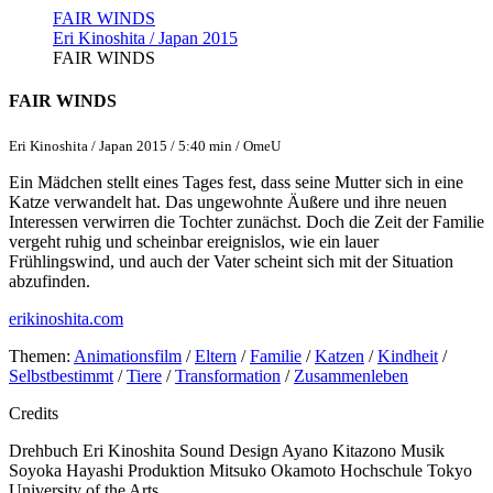
FAIR WINDS
Eri Kinoshita / Japan 2015
FAIR WINDS
FAIR WINDS
Eri Kinoshita / Japan 2015 / 5:40 min / OmeU
Ein Mädchen stellt eines Tages fest, dass seine Mutter sich in eine
Katze verwandelt hat. Das ungewohnte Äußere und ihre neuen
Interessen verwirren die Tochter zunächst. Doch die Zeit der Familie
vergeht ruhig und scheinbar ereignislos, wie ein lauer
Frühlingswind, und auch der Vater scheint sich mit der Situation
abzufinden.
erikinoshita.com
Themen:
Animationsfilm
/
Eltern
/
Familie
/
Katzen
/
Kindheit
/
Selbstbestimmt
/
Tiere
/
Transformation
/
Zusammenleben
Credits
Drehbuch
Eri Kinoshita
Sound Design
Ayano Kitazono
Musik
Soyoka Hayashi
Produktion
Mitsuko Okamoto
Hochschule
Tokyo
University of the Arts