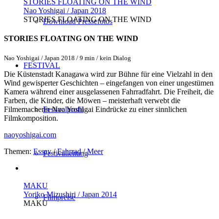
STORIES FLOATING ON THE WIND
Nao Yoshigai / Japan 2018
STORIES FLOATING ON THE WIND
Download Pressefotos
STORIES FLOATING ON THE WIND
Nao Yoshigai / Japan 2018 / 9 min / kein Dialog
FESTIVAL
Die Küstenstadt Kanagawa wird zur Bühne für eine Vielzahl in den
Wind gewisperter Geschichten – eingefangen von einer ungestümen
Kamera während einer ausgelassenen Fahrradfahrt. Die Freiheit, die
Farben, die Kinder, die Möwen – meisterhaft verwebt die
Festivalprofil
Filmemacherin Nao Yoshigai Eindrücke zu einer sinnlichen
Filmkomposition.
naoyoshigai.com
Themen:
Essay
/
Fahrrad
/
Meer
Festivalleitung
MAKU
Yoriko Mizushiri / Japan 2014
Filmpreise
MAKU