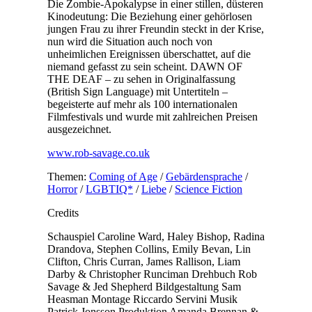
Die Zombie-Apokalypse in einer stillen, düsteren
Kinodeutung: Die Beziehung einer gehörlosen
jungen Frau zu ihrer Freundin steckt in der Krise,
nun wird die Situation auch noch von
unheimlichen Ereignissen überschattet, auf die
niemand gefasst zu sein scheint. DAWN OF
THE DEAF – zu sehen in Originalfassung
(British Sign Language) mit Untertiteln –
begeisterte auf mehr als 100 internationalen
Filmfestivals und wurde mit zahlreichen Preisen
ausgezeichnet.
www.rob-savage.co.uk
Themen:
Coming of Age
/
Gebärdensprache
/
Horror
/
LGBTIQ*
/
Liebe
/
Science Fiction
Credits
Schauspiel
Caroline Ward, Haley Bishop, Radina
Drandova, Stephen Collins, Emily Bevan, Lin
Clifton, Chris Curran, James Rallison, Liam
Darby & Christopher Runciman
Drehbuch
Rob
Savage & Jed Shepherd
Bildgestaltung
Sam
Heasman
Montage
Riccardo Servini
Musik
Patrick Jonsson
Produktion
Amanda Brennan &