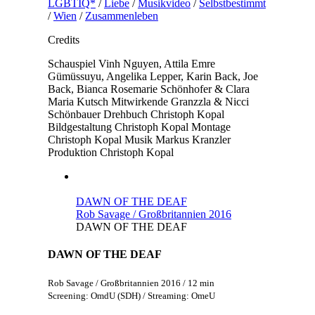
LGBTIQ*
/
Liebe
/
Musikvideo
/
Selbstbestimmt
/
Wien
/
Zusammenleben
Credits
Schauspiel
Vinh Nguyen, Attila Emre
Gümüssuyu, Angelika Lepper, Karin Back, Joe
Back, Bianca Rosemarie Schönhofer & Clara
Maria Kutsch
Mitwirkende
Granzzla & Nicci
Schönbauer
Drehbuch
Christoph Kopal
Bildgestaltung
Christoph Kopal
Montage
Christoph Kopal
Musik
Markus Kranzler
Produktion
Christoph Kopal
DAWN OF THE DEAF
Rob Savage / Großbritannien 2016
DAWN OF THE DEAF
DAWN OF THE DEAF
Rob Savage / Großbritannien 2016 / 12 min
Screening: OmdU (SDH) / Streaming: OmeU