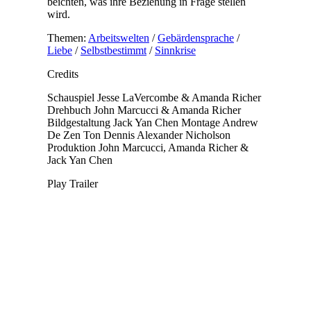
beichten, was ihre Beziehung in Frage stellen
wird.
Themen:
Arbeitswelten
/
Gebärdensprache
/
Liebe
/
Selbstbestimmt
/
Sinnkrise
Credits
Schauspiel
Jesse LaVercombe & Amanda Richer
Drehbuch
John Marcucci & Amanda Richer
Bildgestaltung
Jack Yan Chen
Montage
Andrew
De Zen
Ton
Dennis Alexander Nicholson
Produktion
John Marcucci, Amanda Richer &
Jack Yan Chen
Play Trailer