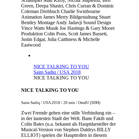
Schauspiel
Matt Kirby, Nicola Stapleton, Ben
Green, Deepa Shastri, Chris Curran & Dominic
Coleman
Drehbuch
Charlie Swinbourne
Animation
James Merry
Bildgestaltung
Stuart
Bentley
Montage
Andy Jadavji
Sound Design
Vince Watts
Musik
Joe Hastings & Gary Moore
Produktion
Colin Pons, Scott James Bassett,
Justin Edgar, Julia Caithness & Michelle
Eastwood
NICE TALKING TO YOU
Saim Sadiq / USA 2018
NICE TALKING TO YOU
NICE TALKING TO YOU
Saim Sadiq / USA 2018 / 20 min / OmdU (SDH)
Zwei Fremde gehen eine stille Verbindung ein –
in der lautesten Stadt der Welt. Bane Fakih und
Colin Bates (u.a. bekannt als Hauptdarsteller der
Musical-Version von Stephen Daldrys BILLY
ELLIOT) spielen die Hauptrollen in diesem