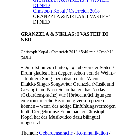
DI NED
Christoph Kopal / Österreich 2018
GRANZZLA & NIKLAS: I VASTEH’
DI NED
GRANZZLA & NIKLAS: I VASTEH’ DI
NED
Christoph Kopal / Österreich 2018 / 5:40 min / Ome/dU
(SDH)
»Du rufst mi von hinten, i glaub von der Seiten /
Drum glaubst i bin deppert schon von da Weitn.«
– In ihrem Song thematisieren der Wiener
Dialekt-Singer-Songwriter Granzzla (Musik und
Gesang) und Nicci Schönbauer alias Niklas
(Gebärdensprache) wie Hörbeeinträchtigungen
eine romantische Beziehung verkomplizieren
können – wenn das nötige Einfühlungsvermögen
fehlt. Der gehörlose Filmemacher Christoph
Kopal hat das Musikvideo dazu bilingual
umgesetzt.
Themen:
Gebärdensprache
/
Kommunikation
/