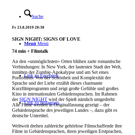
Suche
Fr
23.8.2019
20:30
SIGN NIGHT: SIGNS OF LOVE
Menü
Menü
74 min + Filmtalk
An den »unmöglichsten« Orten blühen zarte romantische
Verbindungen: In New York, der lautesten Stadt der Welt,
inmitten der Zombie-Apokalypse und am Set eines
Link zu Facebook
Pornofilms. Von der Schönheit und Komplexität der
Sprache und der Liebe erzählt dieses charmante
Kurzfilmprogramm und zeigt große Gefühle und großes
Kino in internationalen Gebärdensprachen. Im Rahmen
der
SIGN NIGHT
wird der Spieß nämlich umgedreht:
Link zu Instagram
Alle Filme werden in Originalfassung gezeigt – der
Gebärdensprache des jeweiligen Landes –, dazu gibt es
deutsche Untertitel.
Weltweit drehen zahlreiche gehörlose Filmschaffende ihre
Filme in Gebärdensprachen, ihren jeweiligen Erstprachen,