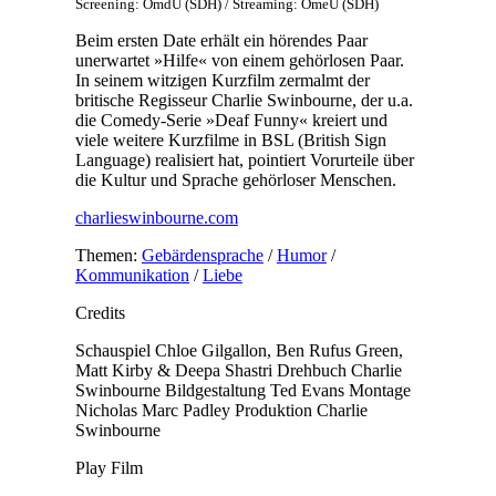
Screening: OmdU (SDH) / Streaming: OmeU (SDH)
Beim ersten Date erhält ein hörendes Paar
unerwartet »Hilfe« von einem gehörlosen Paar.
In seinem witzigen Kurzfilm zermalmt der
britische Regisseur Charlie Swinbourne, der u.a.
die Comedy-Serie »Deaf Funny« kreiert und
viele weitere Kurzfilme in BSL (British Sign
Language) realisiert hat, pointiert Vorurteile über
die Kultur und Sprache gehörloser Menschen.
charlieswinbourne.com
Themen:
Gebärdensprache
/
Humor
/
Kommunikation
/
Liebe
Credits
Schauspiel
Chloe Gilgallon, Ben Rufus Green,
Matt Kirby & Deepa Shastri
Drehbuch
Charlie
Swinbourne
Bildgestaltung
Ted Evans
Montage
Nicholas Marc Padley
Produktion
Charlie
Swinbourne
Play Film