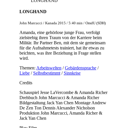
LONGHAND
LONGHAND
John Marcucci / Kanada 2015 / 5:40 min / OmdU (SDH)
Amanda, eine gehörlose junge Frau, verfolgt
zielstrebig ihren Traum von der Karriere beim
Militär. Ihr Partner Ben, mit dem sie gemeinsam
für die Aufnahmetests trainiert, hat ihr etwas zu
beichten, was ihre Beziehung in Frage stellen
wird.
Themen:
Arbeitswelten
/
Gebärdensprache
/
Liebe
/
Selbstbestimmt
/
Sinnkrise
Credits
Schauspiel
Jesse LaVercombe & Amanda Richer
Drehbuch
John Marcucci & Amanda Richer
Bildgestaltung
Jack Yan Chen
Montage
Andrew
De Zen
Ton
Dennis Alexander Nicholson
Produktion
John Marcucci, Amanda Richer &
Jack Yan Chen
Play Film