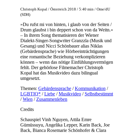
Christoph Kopal / Österreich 2018 / 5:40 min / Ome/dU
(SDH)
»Du rufst mi von hinten, i glaub von der Seiten /
Drum glaubst i bin deppert schon von da Weitn.«
– In ihrem Song thematisieren der Wiener
Dialekt-Singer-Songwriter Granzzla (Musik und
Gesang) und Nicci Schönbauer alias Niklas
(Gebärdensprache) wie Hörbeeinträchtigungen
eine romantische Beziehung verkomplizieren
können – wenn das nötige Einfühlungsvermögen
fehlt. Der gehörlose Filmemacher Christoph
Kopal hat das Musikvideo dazu bilingual
umgesetzt.
Themen:
Gebärdensprache
/
Kommunikation
/
LGBTIQ*
/
Liebe
/
Musikvideo
/
Selbstbestimmt
/
Wien
/
Zusammenleben
Credits
Schauspiel
Vinh Nguyen, Attila Emre
Gümüssuyu, Angelika Lepper, Karin Back, Joe
Back, Bianca Rosemarie Schönhofer & Clara