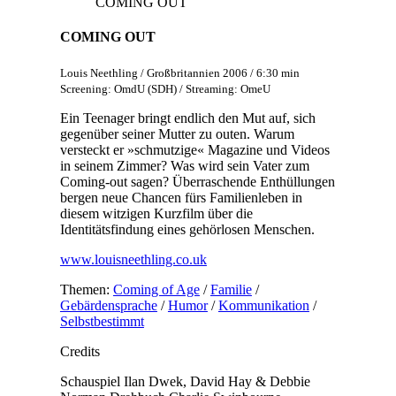
COMING OUT
COMING OUT
Louis Neethling / Großbritannien 2006 / 6:30 min
Screening: OmdU (SDH) / Streaming: OmeU
Ein Teenager bringt endlich den Mut auf, sich
gegenüber seiner Mutter zu outen. Warum
versteckt er »schmutzige« Magazine und Videos
in seinem Zimmer? Was wird sein Vater zum
Coming-out sagen? Überraschende Enthüllungen
bergen neue Chancen fürs Familienleben in
diesem witzigen Kurzfilm über die
Identitätsfindung eines gehörlosen Menschen.
www.louisneethling.co.uk
Themen:
Coming of Age
/
Familie
/
Gebärdensprache
/
Humor
/
Kommunikation
/
Selbstbestimmt
Credits
Schauspiel
Ilan Dwek, David Hay & Debbie