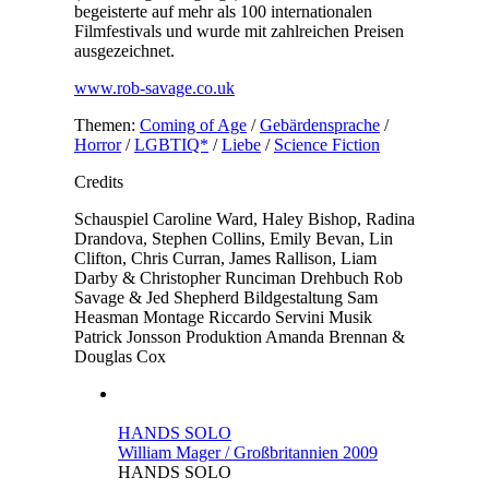
begeisterte auf mehr als 100 internationalen
Filmfestivals und wurde mit zahlreichen Preisen
ausgezeichnet.
www.rob-savage.co.uk
Themen:
Coming of Age
/
Gebärdensprache
/
Horror
/
LGBTIQ*
/
Liebe
/
Science Fiction
Credits
Schauspiel
Caroline Ward, Haley Bishop, Radina
Drandova, Stephen Collins, Emily Bevan, Lin
Clifton, Chris Curran, James Rallison, Liam
Darby & Christopher Runciman
Drehbuch
Rob
Savage & Jed Shepherd
Bildgestaltung
Sam
Heasman
Montage
Riccardo Servini
Musik
Patrick Jonsson
Produktion
Amanda Brennan &
Douglas Cox
HANDS SOLO
William Mager / Großbritannien 2009
HANDS SOLO