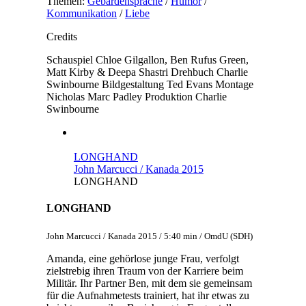
Themen:
Gebärdensprache
/
Humor
/
Kommunikation
/
Liebe
Credits
Schauspiel
Chloe Gilgallon, Ben Rufus Green,
Matt Kirby & Deepa Shastri
Drehbuch
Charlie
Swinbourne
Bildgestaltung
Ted Evans
Montage
Nicholas Marc Padley
Produktion
Charlie
Swinbourne
LONGHAND
John Marcucci / Kanada 2015
LONGHAND
LONGHAND
John Marcucci / Kanada 2015 / 5:40 min / OmdU (SDH)
Amanda, eine gehörlose junge Frau, verfolgt
zielstrebig ihren Traum von der Karriere beim
Militär. Ihr Partner Ben, mit dem sie gemeinsam
für die Aufnahmetests trainiert, hat ihr etwas zu