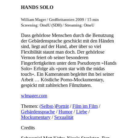
HANDS SOLO
William Mager / Großbritannien 2009 / 15 min
Screening: OmdU (SDH) / Streaming: OmeU
Dass gehörlose Menschen durch die Benutzung
der Gebärdensprache geschickt mit den Händen
sind, liegt auf der Hand, aber über so viel
Flexibilität staunt man doch. Der gehörlose
Vernon feiert ob seiner besonderen
Fingerfertigkeiten unter dem Pseudonym »Hands
Solo« Erfolge als »porn star with the midas
touch«. Ein Kamerateam begleitet ihn bei seiner
Arbeit … Köstliche Porno-Mockumentary,
gespickt mit zahlreichen Filmzitaten.
wlmager.com
Themen:
(Selbst-)Porträt
/
Film im Film
/
Gebärdensprache
/
Humor
/
Liebe
/
Mockumentary
/
Sexualität
Credits