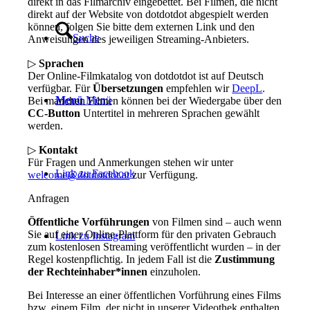
direkt in das Filmarchiv eingebettet. Bei Filmen, die nicht
direkt auf der Website von dotdotdot abgespielt werden
können, folgen Sie bitte dem externen Link und den
Suche
Anweisungen des jeweiligen Streaming-Anbieters.
▷
Sprachen
Der Online-Filmkatalog von dotdotdot ist auf Deutsch
verfügbar. Für
Übersetzungen
empfehlen wir
DeepL
.
Menü
Menü
Bei manchen Filmen können bei der Wiedergabe über den
CC-Button
Untertitel in mehreren Sprachen gewählt
werden.
▷
Kontakt
Für Fragen und Anmerkungen stehen wir unter
Link zu Facebook
welcome@dotdotdot.at
zur Verfügung.
Anfragen
Öffentliche Vorführungen
von Filmen sind – auch wenn
Sie auf einer Online-Plattform für den privaten Gebrauch
Link zu Instagram
zum kostenlosen Streaming veröffentlicht wurden – in der
Regel kostenpflichtig. In jedem Fall ist die
Zustimmung
der Rechteinhaber*innen
einzuholen.
Bei Interesse an einer öffentlichen Vorführung eines Films
bzw. einem Film, der nicht in unserer Videothek enthalten