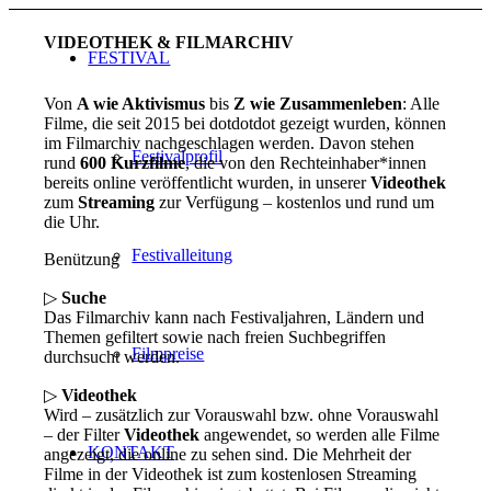
VIDEOTHEK & FILMARCHIV
FESTIVAL
Von
A wie Aktivismus
bis
Z wie Zusammenleben
: Alle
Filme, die seit 2015 bei dotdotdot gezeigt wurden, können
im Filmarchiv nachgeschlagen werden. Davon stehen
Festivalprofil
rund
600 Kurzfilme
, die von den Rechteinhaber*innen
bereits online veröffentlicht wurden, in unserer
Videothek
zum
Streaming
zur Verfügung – kostenlos und rund um
die Uhr.
Festivalleitung
Benützung
▷
Suche
Das Filmarchiv kann nach Festivaljahren, Ländern und
Themen gefiltert sowie nach freien Suchbegriffen
Filmpreise
durchsucht werden.
▷
Videothek
Wird – zusätzlich zur Vorauswahl bzw. ohne Vorauswahl
– der Filter
Videothek
angewendet, so werden alle Filme
KONTAKT
angezeigt, die online zu sehen sind. Die Mehrheit der
Filme in der Videothek ist zum kostenlosen Streaming