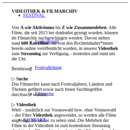
VIDEOTHEK & FILMARCHIV
FESTIVAL
Von
A wie Aktivismus
bis
Z wie Zusammenleben
: Alle
Filme, die seit 2015 bei dotdotdot gezeigt wurden, können
im Filmarchiv nachgeschlagen werden. Davon stehen
Festivalprofil
rund
600 Kurzfilme
, die von den Rechteinhaber*innen
bereits online veröffentlicht wurden, in unserer
Videothek
zum
Streaming
zur Verfügung – kostenlos und rund um
die Uhr.
Festivalleitung
Benützung
▷
Suche
Das Filmarchiv kann nach Festivaljahren, Ländern und
Themen gefiltert sowie nach freien Suchbegriffen
Filmpreise
durchsucht werden.
▷
Videothek
Wird – zusätzlich zur Vorauswahl bzw. ohne Vorauswahl
– der Filter
Videothek
angewendet, so werden alle Filme
KONTAKT
angezeigt, die online zu sehen sind. Die Mehrheit der
Filme in der Videothek ist zum kostenlosen Streaming