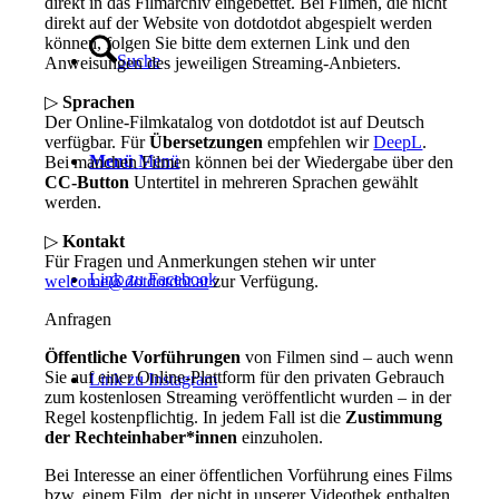
direkt in das Filmarchiv eingebettet. Bei Filmen, die nicht
direkt auf der Website von dotdotdot abgespielt werden
können, folgen Sie bitte dem externen Link und den
Suche
Anweisungen des jeweiligen Streaming-Anbieters.
▷
Sprachen
Der Online-Filmkatalog von dotdotdot ist auf Deutsch
verfügbar. Für
Übersetzungen
empfehlen wir
DeepL
.
Menü
Menü
Bei manchen Filmen können bei der Wiedergabe über den
CC-Button
Untertitel in mehreren Sprachen gewählt
werden.
▷
Kontakt
Für Fragen und Anmerkungen stehen wir unter
Link zu Facebook
welcome@dotdotdot.at
zur Verfügung.
Anfragen
Öffentliche Vorführungen
von Filmen sind – auch wenn
Sie auf einer Online-Plattform für den privaten Gebrauch
Link zu Instagram
zum kostenlosen Streaming veröffentlicht wurden – in der
Regel kostenpflichtig. In jedem Fall ist die
Zustimmung
der Rechteinhaber*innen
einzuholen.
Bei Interesse an einer öffentlichen Vorführung eines Films
bzw. einem Film, der nicht in unserer Videothek enthalten