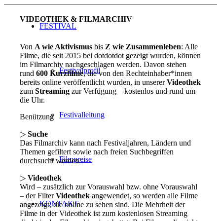
VIDEOTHEK & FILMARCHIV
FESTIVAL
Von
A wie Aktivismus
bis
Z wie Zusammenleben
: Alle
Filme, die seit 2015 bei dotdotdot gezeigt wurden, können
im Filmarchiv nachgeschlagen werden. Davon stehen
Festivalprofil
rund
600 Kurzfilme
, die von den Rechteinhaber*innen
bereits online veröffentlicht wurden, in unserer
Videothek
zum
Streaming
zur Verfügung – kostenlos und rund um
die Uhr.
Festivalleitung
Benützung
▷
Suche
Das Filmarchiv kann nach Festivaljahren, Ländern und
Themen gefiltert sowie nach freien Suchbegriffen
Filmpreise
durchsucht werden.
▷
Videothek
Wird – zusätzlich zur Vorauswahl bzw. ohne Vorauswahl
– der Filter
Videothek
angewendet, so werden alle Filme
KONTAKT
angezeigt, die online zu sehen sind. Die Mehrheit der
Filme in der Videothek ist zum kostenlosen Streaming