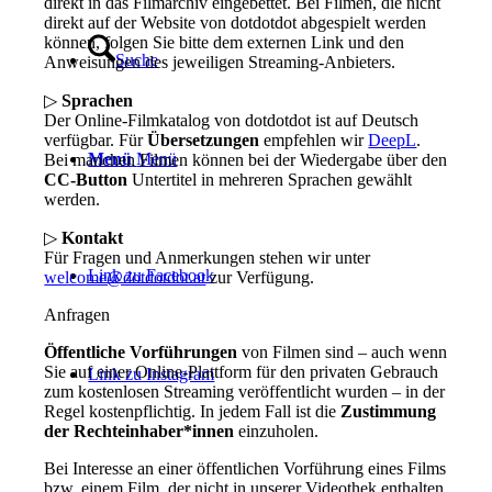
direkt in das Filmarchiv eingebettet. Bei Filmen, die nicht
direkt auf der Website von dotdotdot abgespielt werden
können, folgen Sie bitte dem externen Link und den
Suche
Anweisungen des jeweiligen Streaming-Anbieters.
▷
Sprachen
Der Online-Filmkatalog von dotdotdot ist auf Deutsch
verfügbar. Für
Übersetzungen
empfehlen wir
DeepL
.
Menü
Menü
Bei manchen Filmen können bei der Wiedergabe über den
CC-Button
Untertitel in mehreren Sprachen gewählt
werden.
▷
Kontakt
Für Fragen und Anmerkungen stehen wir unter
Link zu Facebook
welcome@dotdotdot.at
zur Verfügung.
Anfragen
Öffentliche Vorführungen
von Filmen sind – auch wenn
Sie auf einer Online-Plattform für den privaten Gebrauch
Link zu Instagram
zum kostenlosen Streaming veröffentlicht wurden – in der
Regel kostenpflichtig. In jedem Fall ist die
Zustimmung
der Rechteinhaber*innen
einzuholen.
Bei Interesse an einer öffentlichen Vorführung eines Films
bzw. einem Film, der nicht in unserer Videothek enthalten