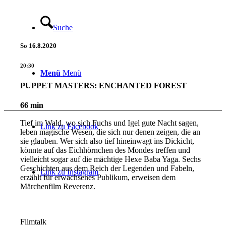
Suche
So
16.8.2020
20:30
Menü
Menü
PUPPET MASTERS: ENCHANTED FOREST
66 min
Tief im Wald, wo sich Fuchs und Igel gute Nacht sagen,
Link zu Facebook
leben magische Wesen, die sich nur denen zeigen, die an
sie glauben. Wer sich also tief hineinwagt ins Dickicht,
könnte auf das Eichhörnchen des Mondes treffen und
vielleicht sogar auf die mächtige Hexe Baba Yaga. Sechs
Geschichten aus dem Reich der Legenden und Fabeln,
Link zu Instagram
erzählt für erwachsenes Publikum, erweisen dem
Märchenfilm Reverenz.
Filmtalk