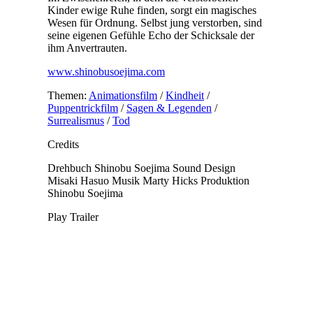
Kinder ewige Ruhe finden, sorgt ein magisches
Wesen für Ordnung. Selbst jung verstorben, sind
seine eigenen Gefühle Echo der Schicksale der
ihm Anvertrauten.
www.shinobusoejima.com
Themen:
Animationsfilm
/
Kindheit
/
Puppentrickfilm
/
Sagen & Legenden
/
Surrealismus
/
Tod
Credits
Drehbuch
Shinobu Soejima
Sound Design
Misaki Hasuo
Musik
Marty Hicks
Produktion
Shinobu Soejima
Play Trailer