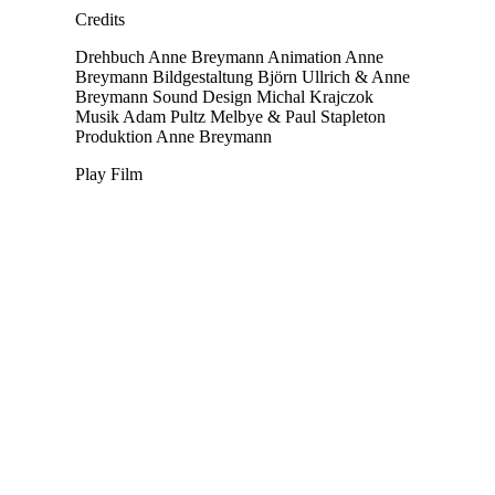
Credits
Drehbuch
Anne Breymann
Animation
Anne
Breymann
Bildgestaltung
Björn Ullrich & Anne
Breymann
Sound Design
Michal Krajczok
Musik
Adam Pultz Melbye & Paul Stapleton
Produktion
Anne Breymann
Play Film