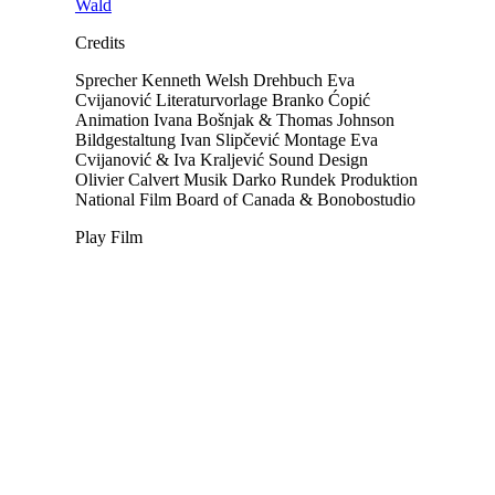
Wald
Credits
Sprecher
Kenneth Welsh
Drehbuch
Eva
Cvijanović
Literaturvorlage
Branko Ćopić
Animation
Ivana Bošnjak & Thomas Johnson
Bildgestaltung
Ivan Slipčević
Montage
Eva
Cvijanović & Iva Kraljević
Sound Design
Olivier Calvert
Musik
Darko Rundek
Produktion
National Film Board of Canada & Bonobostudio
Play Film