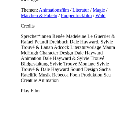
Themen:
Animationsfilm
/
Literatur
/
Magie
/
Märchen & Fabeln
/
Puppentrickfilm
/
Wald
Credits
Sprecher*innen
Renée-Madeleine Le Guerrier &
Rafael Petardi
Drehbuch
Dale Hayward, Sylvie
Trouvé & Lanan Adcock
Literaturvorlage
Maura
McHugh
Character Design
Dale Hayward
Animation
Dale Hayward & Sylvie Trouvé
Bildgestaltung
Sylvie Trouvé
Montage
Sylvie
Trouvé & Dale Hayward
Sound Design
Sacha
Ratcliffe
Musik
Rebecca Foon
Produktion
Sea
Creature Animation
Play Film