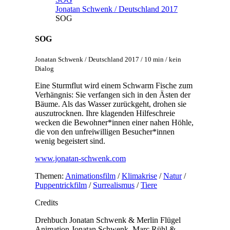
Jonatan Schwenk / Deutschland 2017
SOG
SOG
Jonatan Schwenk / Deutschland 2017 / 10 min / kein
Dialog
Eine Sturmflut wird einem Schwarm Fische zum
Verhängnis: Sie verfangen sich in den Ästen der
Bäume. Als das Wasser zurückgeht, drohen sie
auszutrocknen. Ihre klagenden Hilfeschreie
wecken die Bewohner*innen einer nahen Höhle,
die von den unfreiwilligen Besucher*innen
wenig begeistert sind.
www.jonatan-schwenk.com
Themen:
Animationsfilm
/
Klimakrise
/
Natur
/
Puppentrickfilm
/
Surrealismus
/
Tiere
Credits
Drehbuch
Jonatan Schwenk & Merlin Flügel
Animation
Jonatan Schwenk, Marc Rühl &