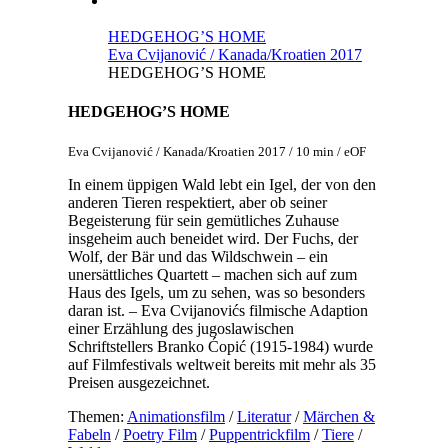
HEDGEHOG’S HOME
Eva Cvijanović / Kanada/Kroatien 2017
HEDGEHOG’S HOME
HEDGEHOG’S HOME
Eva Cvijanović / Kanada/Kroatien 2017 / 10 min / eOF
In einem üppigen Wald lebt ein Igel, der von den
anderen Tieren respektiert, aber ob seiner
Begeisterung für sein gemütliches Zuhause
insgeheim auch beneidet wird. Der Fuchs, der
Wolf, der Bär und das Wildschwein – ein
unersättliches Quartett – machen sich auf zum
Haus des Igels, um zu sehen, was so besonders
daran ist. – Eva Cvijanovićs filmische Adaption
einer Erzählung des jugoslawischen
Schriftstellers Branko Ćopić (1915-1984) wurde
auf Filmfestivals weltweit bereits mit mehr als 35
Preisen ausgezeichnet.
Themen:
Animationsfilm
/
Literatur
/
Märchen &
Fabeln
/
Poetry Film
/
Puppentrickfilm
/
Tiere
/