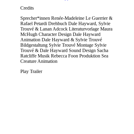
Credits
Sprecher*innen
Renée-Madeleine Le Guerrier &
Rafael Petardi
Drehbuch
Dale Hayward, Sylvie
Trouvé & Lanan Adcock
Literaturvorlage
Maura
McHugh
Character Design
Dale Hayward
Animation
Dale Hayward & Sylvie Trouvé
Bildgestaltung
Sylvie Trouvé
Montage
Sylvie
Trouvé & Dale Hayward
Sound Design
Sacha
Ratcliffe
Musik
Rebecca Foon
Produktion
Sea
Creature Animation
Play Trailer