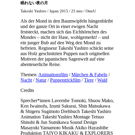
眠れない夜の月
Takeshi Yashiro / Japan 2015 / 25 min / OmeU
Als der Mond in den Baumwipfeln hängenbleibt
und der ganze Ort in einer ewigen Nacht
feststeckt, machen sich das Eichhörnchen des
Mondes – nicht der Hase, wohlgemerkt! – und
ein junger Bub auf den Weg den Mond zu
befreien. Regisseur Takeshi Yashiro schickt seine
aus Holz geschnitzten Puppen nach originellen
Motiven der japanischen Sagenwelt auf eine
abenteuerliche Reise.
Themen:
Animationsfilm
/
Märchen & Fabeln
/
Nacht
/
Natur
/
Puppentrickfilm
/
Tiere
/
Wald
Credits
Sprecher*innen
Lavernhe Tomoki, Shuou Mako,
Ken Iwainofu, Izumi Sakurai, Shin Matsukawa
& Shigeru Sugimoto
Drehbuch
Takeshi Yashiro
Animation
Takeshi Yashiro
Montage
Tetsuo
Shinshi & Jun Sumikawa
Sound Design
Masayuki Yamamoto
Musik
Akiko Hayashibe
Produktion
TAIYO KIKAKU & EXPLORERS