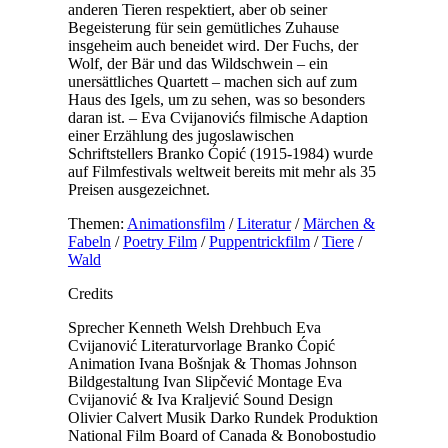
anderen Tieren respektiert, aber ob seiner
Begeisterung für sein gemütliches Zuhause
insgeheim auch beneidet wird. Der Fuchs, der
Wolf, der Bär und das Wildschwein – ein
unersättliches Quartett – machen sich auf zum
Haus des Igels, um zu sehen, was so besonders
daran ist. – Eva Cvijanovićs filmische Adaption
einer Erzählung des jugoslawischen
Schriftstellers Branko Ćopić (1915-1984) wurde
auf Filmfestivals weltweit bereits mit mehr als 35
Preisen ausgezeichnet.
Themen:
Animationsfilm
/
Literatur
/
Märchen &
Fabeln
/
Poetry Film
/
Puppentrickfilm
/
Tiere
/
Wald
Credits
Sprecher
Kenneth Welsh
Drehbuch
Eva
Cvijanović
Literaturvorlage
Branko Ćopić
Animation
Ivana Bošnjak & Thomas Johnson
Bildgestaltung
Ivan Slipčević
Montage
Eva
Cvijanović & Iva Kraljević
Sound Design
Olivier Calvert
Musik
Darko Rundek
Produktion
National Film Board of Canada & Bonobostudio