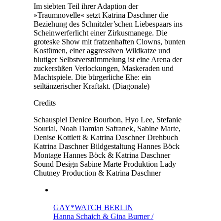
Im siebten Teil ihrer Adaption der
»Traumnovelle« setzt Katrina Daschner die
Beziehung des Schnitzler’schen Liebespaars ins
Scheinwerferlicht einer Zirkusmanege. Die
groteske Show mit fratzenhaften Clowns, bunten
Kostümen, einer aggressiven Wildkatze und
blutiger Selbstverstümmelung ist eine Arena der
zuckersüßen Verlockungen, Maskeraden und
Machtspiele. Die bürgerliche Ehe: ein
seiltänzerischer Kraftakt. (Diagonale)
Credits
Schauspiel
Denice Bourbon, Hyo Lee, Stefanie
Sourial, Noah Damian Safranek, Sabine Marte,
Denise Kottlett & Katrina Daschner
Drehbuch
Katrina Daschner
Bildgestaltung
Hannes Böck
Montage
Hannes Böck & Katrina Daschner
Sound Design
Sabine Marte
Produktion
Lady
Chutney Production & Katrina Daschner
GAY*WATCH BERLIN
Hanna Schaich & Gina Burner /