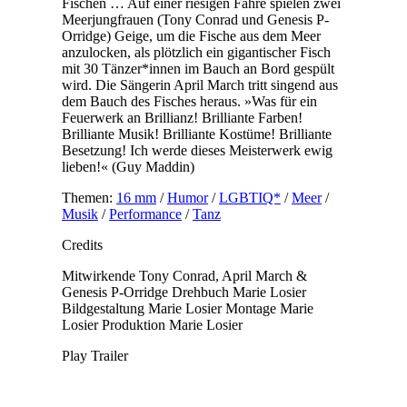
Fischen … Auf einer riesigen Fähre spielen zwei
Meerjungfrauen (Tony Conrad und Genesis P-
Orridge) Geige, um die Fische aus dem Meer
anzulocken, als plötzlich ein gigantischer Fisch
mit 30 Tänzer*innen im Bauch an Bord gespült
wird. Die Sängerin April March tritt singend aus
dem Bauch des Fisches heraus. »Was für ein
Feuerwerk an Brillianz! Brilliante Farben!
Brilliante Musik! Brilliante Kostüme! Brilliante
Besetzung! Ich werde dieses Meisterwerk ewig
lieben!« (Guy Maddin)
Themen:
16 mm
/
Humor
/
LGBTIQ*
/
Meer
/
Musik
/
Performance
/
Tanz
Credits
Mitwirkende
Tony Conrad, April March &
Genesis P-Orridge
Drehbuch
Marie Losier
Bildgestaltung
Marie Losier
Montage
Marie
Losier
Produktion
Marie Losier
Play Trailer