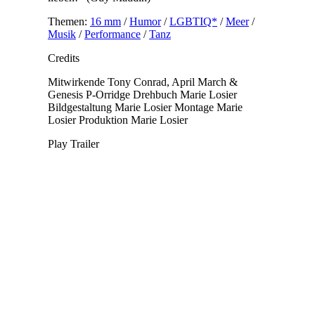
Themen:
16 mm
/
Humor
/
LGBTIQ*
/
Meer
/
Musik
/
Performance
/
Tanz
Credits
Mitwirkende
Tony Conrad, April March &
Genesis P-Orridge
Drehbuch
Marie Losier
Bildgestaltung
Marie Losier
Montage
Marie
Losier
Produktion
Marie Losier
Play Trailer