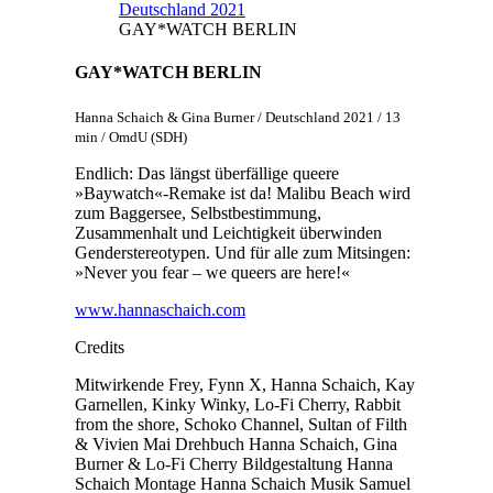
Deutschland 2021
GAY*WATCH BERLIN
GAY*WATCH BERLIN
Hanna Schaich & Gina Burner / Deutschland 2021 / 13
min / OmdU (SDH)
Endlich: Das längst überfällige queere
»Baywatch«-Remake ist da! Malibu Beach wird
zum Baggersee, Selbstbestimmung,
Zusammenhalt und Leichtigkeit überwinden
Genderstereotypen. Und für alle zum Mitsingen:
»Never you fear – we queers are here!«
www.hannaschaich.com
Credits
Mitwirkende
Frey, Fynn X, Hanna Schaich, Kay
Garnellen, Kinky Winky, Lo-Fi Cherry, Rabbit
from the shore, Schoko Channel, Sultan of Filth
& Vivien Mai
Drehbuch
Hanna Schaich, Gina
Burner & Lo-Fi Cherry
Bildgestaltung
Hanna
Schaich
Montage
Hanna Schaich
Musik
Samuel