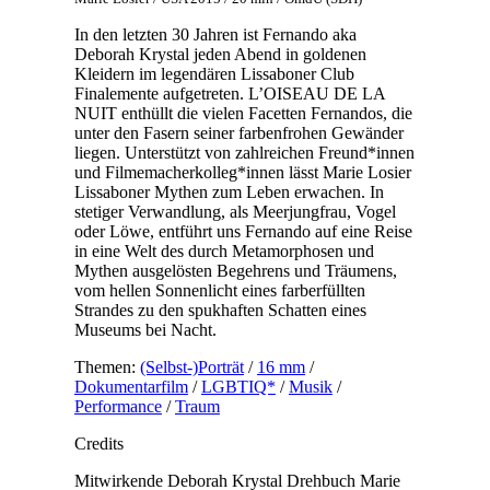
In den letzten 30 Jahren ist Fernando aka
Deborah Krystal jeden Abend in goldenen
Kleidern im legendären Lissaboner Club
Finalemente aufgetreten. L’OISEAU DE LA
NUIT enthüllt die vielen Facetten Fernandos, die
unter den Fasern seiner farbenfrohen Gewänder
liegen. Unterstützt von zahlreichen Freund*innen
und Filmemacherkolleg*innen lässt Marie Losier
Lissaboner Mythen zum Leben erwachen. In
stetiger Verwandlung, als Meerjungfrau, Vogel
oder Löwe, entführt uns Fernando auf eine Reise
in eine Welt des durch Metamorphosen und
Mythen ausgelösten Begehrens und Träumens,
vom hellen Sonnenlicht eines farberfüllten
Strandes zu den spukhaften Schatten eines
Museums bei Nacht.
Themen:
(Selbst-)Porträt
/
16 mm
/
Dokumentarfilm
/
LGBTIQ*
/
Musik
/
Performance
/
Traum
Credits
Mitwirkende
Deborah Krystal
Drehbuch
Marie