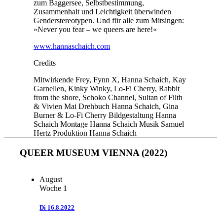
zum Baggersee, Selbstbestimmung,
Zusammenhalt und Leichtigkeit überwinden
Genderstereotypen. Und für alle zum Mitsingen:
»Never you fear – we queers are here!«
www.hannaschaich.com
Credits
Mitwirkende
Frey, Fynn X, Hanna Schaich, Kay
Garnellen, Kinky Winky, Lo-Fi Cherry, Rabbit
from the shore, Schoko Channel, Sultan of Filth
& Vivien Mai
Drehbuch
Hanna Schaich, Gina
Burner & Lo-Fi Cherry
Bildgestaltung
Hanna
Schaich
Montage
Hanna Schaich
Musik
Samuel
Hertz
Produktion
Hanna Schaich
QUEER MUSEUM VIENNA (2022)
August
Woche 1
Di
16.8.2022