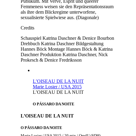
Publikum. Mit Verve, Esprit und queerer
Femmeness weisen sie den Repräsentationsraum
als ihre dem Blickregime unterworfene,
sexualisierte Spielwiese aus. (Diagonale)
Credits
Schauspiel
Katrina Daschner & Denice Bourbon
Drehbuch
Katrina Daschner
Bildgestaltung
Hannes Böck
Montage
Hannes Böck & Katrina
Daschner
Produktion
Katrina Daschner, Nick
Prokesch & Denice Fredriksson
L’OISEAU DE LA NUIT
Marie Losier / USA 2015
L’OISEAU DE LA NUIT
O PÁSSARO DA NOITE
L’OISEAU DE LA NUIT
O PÁSSARO DA NOITE
Marie Losier / USA 2015 / 20 min / OmdU (SDH)