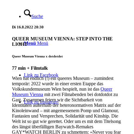
Suche
Di
16.8.2022
20:30
QUEER MUSEUM VIENNA: STEP INTO THE
Menü
Menü
LIGHT
Queer Museum Vienna x dotdotdot
77 min + Filmtalk
Link zu Facebook
Wien hat endlich (!) ein queeres Museum – zumindest
temporär: 2022 wurde in einer ersten Etappe das
Volkskundemuseum Wien bespielt, nun ist das
Queer
Museum Vienna
mit zwei Filmabenden bei dotdotdot zu
Gast. Zusammen feiern wir die Sichtbarkeit von
Link zu Instagram
Identitäten außerhalb der heteronormativen Matrix auf der
Kinoleinwand – mit angemessenem Pomp und Glamour,
Fantasien und Versprechen, Solidarität und Kinship. Die
Welt ist so gut wie gerettet. Oder um es mit dem Titelsong
des längst überfälligen Baywatch-Remakes
GAY*WATCH BERLIN zu schmettern: »Never you fear