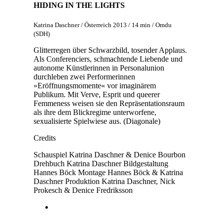
HIDING IN THE LIGHTS
Katrina Daschner / Österreich 2013 / 14 min / Omdu
(SDH)
Glitterregen über Schwarzbild, tosender Applaus.
Als Conferenciers, schmachtende Liebende und
autonome Künstlerinnen in Personalunion
durchleben zwei Performerinnen
»Eröffnungsmomente« vor imaginärem
Publikum. Mit Verve, Esprit und queerer
Femmeness weisen sie den Repräsentationsraum
als ihre dem Blickregime unterworfene,
sexualisierte Spielwiese aus. (Diagonale)
Credits
Schauspiel
Katrina Daschner & Denice Bourbon
Drehbuch
Katrina Daschner
Bildgestaltung
Hannes Böck
Montage
Hannes Böck & Katrina
Daschner
Produktion
Katrina Daschner, Nick
Prokesch & Denice Fredriksson