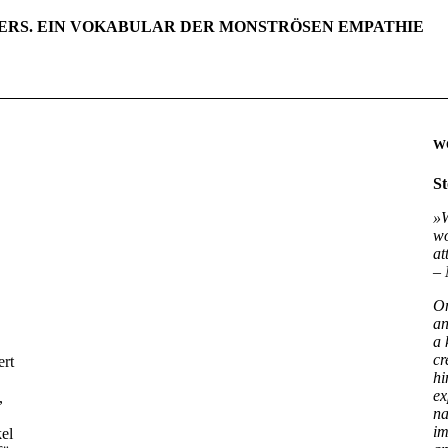
ERS. EIN VOKABULAR DER MONSTRÖSEN EMPATHIE
W
St
»W
wo
at
– 
On
an
a 
cr
ert
hi
ex
,
na
im
el