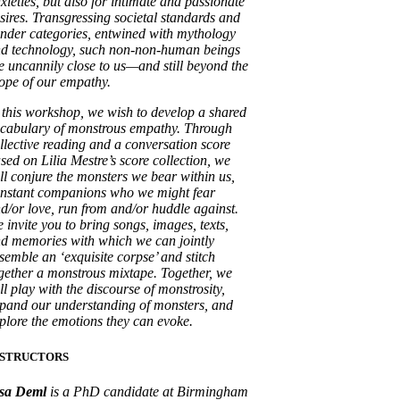
xieties, but also for intimate and passionate
sires. Transgressing societal standards and
nder categories, entwined with mythology
d technology, such non-non-human beings
e uncannily close to us—and still beyond the
ope of our empathy.
 this workshop, we wish to develop a shared
cabulary of monstrous empathy. Through
llective reading and a conversation score
sed on Lilia Mestre’s score collection, we
ll conjure the monsters we bear within us,
nstant companions who we might fear
d/or love, run from and/or huddle against.
 invite you to bring songs, images, texts,
d memories with which we can jointly
semble an ‘exquisite corpse’ and stitch
gether a monstrous mixtape. Together, we
ll play with the discourse of monstrosity,
pand our understanding of monsters, and
plore the emotions they can evoke.
NSTRUCTORS
sa Deml
is a PhD candidate at Birmingham