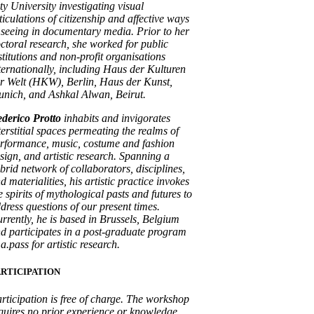
ty University investigating visual
ticulations of citizenship and affective ways
 seeing in documentary media. Prior to her
ctoral research, she worked for public
stitutions and non-profit organisations
ternationally, including Haus der Kulturen
r Welt (HKW), Berlin, Haus der Kunst,
nich, and Ashkal Alwan, Beirut.
derico Protto
inhabits and invigorates
terstitial spaces permeating the realms of
rformance, music, costume and fashion
sign, and artistic research. Spanning a
brid network of collaborators, disciplines,
d materialities, his artistic practice invokes
e spirits of mythological pasts and futures to
dress questions of our present times.
rrently, he is based in Brussels, Belgium
d participates in a post-graduate program
 a.pass for artistic research.
ARTICIPATION
rticipation is free of charge. The workshop
quires no prior experience or knowledge.