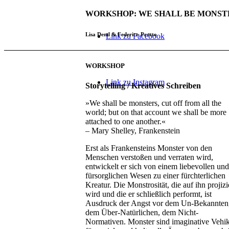
WORKSHOP: WE SHALL BE MONST
Lisa Deml & Federico Protto
Link zu Facebook
WORKSHOP
Link zu Instagram
Storytelling / Kreatives Schreiben
»We shall be monsters, cut off from all the
world; but on that account we shall be more
attached to one another.«
– Mary Shelley, Frankenstein
Erst als Frankensteins Monster von den
Menschen verstoßen und verraten wird,
entwickelt er sich von einem liebevollen und
fürsorglichen Wesen zu einer fürchterlichen
Kreatur. Die Monstrosität, die auf ihn projizi
wird und die er schließlich performt, ist
Ausdruck der Angst vor dem Un-Bekannten
dem Über-Natürlichen, dem Nicht-
Normativen. Monster sind imaginative Vehik