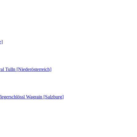
e]
al Tulln [Niederösterreich]
legerschlössl Wagrain [Salzburg]