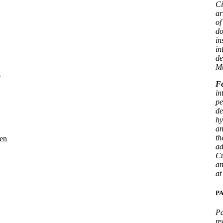
Ci
ar
of
do
in
in
de
Mu
r
Fe
in
pe
de
hy
an
th
nen
ad
Cu
an
at
P
Pa
re