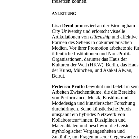
freisetzen können.
ANLEITUNG
Lisa Deml
promoviert an der Birmingham
City University und erforscht visuelle
Artikulationen von
citizenship
und affektive
Formen des Sehens in dokumentarischen
Medien. Vor ihrer Promotion arbeitete sie fü
öffentliche Institutionen und Non-Profit-
Organisationen, darunter das Haus der
Kulturen der Welt (HKW), Berlin, das Haus
der Kunst, München, und Ashkal Alwan,
Beirut.
Federico Protto
bewohnt und belebt in sei
Arbeiten Zwischenräume, die die Bereiche
von Performance, Musik, Kostüm- und
Modedesign und künstlerischer Forschung
durchdringen. Seine künstlerische Praxis
umspannt ein hybrides Netzwerk von
Kollaborateur*innen, Disziplinen und
Materialitäten und beschwört die Geister
mythologischer Vergangenheiten und
Zukünfte, um Fragen unserer Gegenwart zu