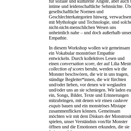
für soziale und kulturelle Ängste, aber auch 
intime und leidenschaftliche Sehnsüchte. Üb
gesellschaftliche Normen und
Geschlechterkategorien hinweg, verwachse
mit Mythologie und Technologie, sind solch
nicht-nicht-menschlichen Wesen uns
unheimlich nahe – und doch außerhalb unse
Empathie.
In diesem Workshop wollen wir gemeinsam
ein Vokabular monströser Empathie
entwickeln. Durch kollektives Lesen und
einen
conversation score
, der auf Lilia Mest
collection of scores
beruht, werden wir die
Monster beschwören, die wir in uns tragen,
ständige Begleiter*innen, die wir fürchten
und/oder lieben, vor denen wir weglaufen
und/oder uns an sie schmiegen. Wir laden e
ein, Songs, Bilder, Texte und Erinnerungen
mitzubringen, mit denen wir einen
cadavre
exquis
bauen und ein monströses Mixtape
zusammenflicken können. Gemeinsam
möchten wir mit dem Diskurs der Monstrosit
spielen, unser Verständnis von/für Monster
öffnen und die Emotionen erkunden, die sie