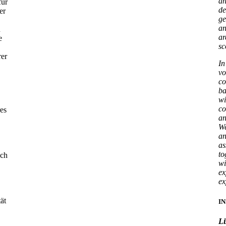
an
für
de
er
ge
an
n
ar
e
sc
rer
In
vo
co
ba
wi
co
res
an
We
an
as
to
uch
wi
ex
ex
ät
I
Li