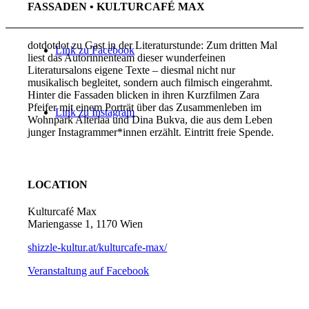
FASSADEN • KULTURCAFÉ MAX
dotdotdot zu Gast in der Literaturstunde: Zum dritten Mal
Link zu Facebook
liest das Autorinnenteam dieser wunderfeinen
Literatursalons eigene Texte – diesmal nicht nur
musikalisch begleitet, sondern auch filmisch eingerahmt.
Hinter die Fassaden blicken in ihren Kurzfilmen Zara
Pfeifer mit einem Porträt über das Zusammenleben im
Link zu Instagram
Wohnpark Alterlaa und Dina Bukva, die aus dem Leben
junger Instagrammer*innen erzählt. Eintritt freie Spende.
LOCATION
Kulturcafé Max
Mariengasse 1, 1170 Wien
shizzle-kultur.at/kulturcafe-max/
Veranstaltung auf Facebook