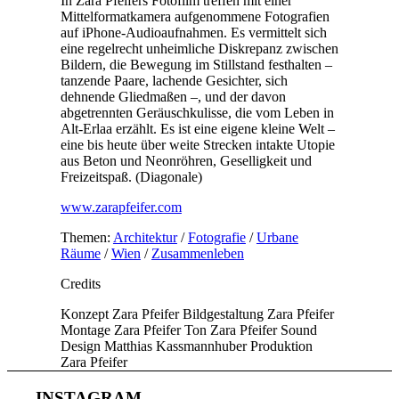
In Zara Pfeifers Fotofilm treffen mit einer
Mittelformatkamera aufgenommene Fotografien
auf iPhone-Audioaufnahmen. Es vermittelt sich
eine regelrecht unheimliche Diskrepanz zwischen
Bildern, die Bewegung im Stillstand festhalten –
tanzende Paare, lachende Gesichter, sich
dehnende Gliedmaßen –, und der davon
abgetrennten Geräuschkulisse, die vom Leben in
Alt-Erlaa erzählt. Es ist eine eigene kleine Welt –
eine bis heute über weite Strecken intakte Utopie
aus Beton und Neonröhren, Geselligkeit und
Freizeitspaß. (Diagonale)
www.zarapfeifer.com
Themen:
Architektur
/
Fotografie
/
Urbane
Räume
/
Wien
/
Zusammenleben
Credits
Konzept
Zara Pfeifer
Bildgestaltung
Zara Pfeifer
Montage
Zara Pfeifer
Ton
Zara Pfeifer
Sound
Design
Matthias Kassmannhuber
Produktion
Zara Pfeifer
INSTAGRAM