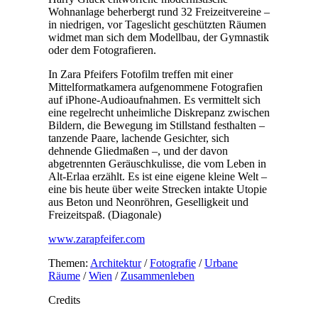
Wohnanlage beherbergt rund 32 Freizeitvereine –
in niedrigen, vor Tageslicht geschützten Räumen
widmet man sich dem Modellbau, der Gymnastik
oder dem Fotografieren.
In Zara Pfeifers Fotofilm treffen mit einer
Mittelformatkamera aufgenommene Fotografien
auf iPhone-Audioaufnahmen. Es vermittelt sich
eine regelrecht unheimliche Diskrepanz zwischen
Bildern, die Bewegung im Stillstand festhalten –
tanzende Paare, lachende Gesichter, sich
dehnende Gliedmaßen –, und der davon
abgetrennten Geräuschkulisse, die vom Leben in
Alt-Erlaa erzählt. Es ist eine eigene kleine Welt –
eine bis heute über weite Strecken intakte Utopie
aus Beton und Neonröhren, Geselligkeit und
Freizeitspaß. (Diagonale)
www.zarapfeifer.com
Themen:
Architektur
/
Fotografie
/
Urbane
Räume
/
Wien
/
Zusammenleben
Credits