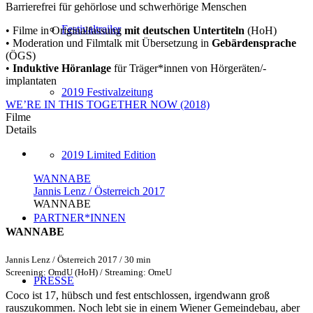
Barrierefrei für gehörlose und schwerhörige Menschen
Festivaltrailer
• Filme in Originalfassung
mit deutschen Untertiteln
(HoH)
• Moderation und Filmtalk mit Übersetzung in
Gebärdensprache
(ÖGS)
•
Induktive Höranlage
für Träger*innen von Hörgeräten/-
implantaten
2019 Festivalzeitung
WE’RE IN THIS TOGETHER NOW (2018)
Filme
Details
2019 Limited Edition
WANNABE
Jannis Lenz / Österreich 2017
WANNABE
PARTNER*INNEN
WANNABE
Jannis Lenz / Österreich 2017 / 30 min
Screening: OmdU (HoH) / Streaming: OmeU
PRESSE
Coco ist 17, hübsch und fest entschlossen, irgendwann groß
rauszukommen. Noch lebt sie in einem Wiener Gemeindebau, aber