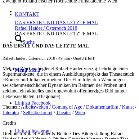
Zweng & Roland Fischer
Hochschule
Filmakademie Wien
KONTAKT
DAS ERSTE UND DAS LETZTE MAL
Rafael Haider / Österreich 2018
DAS ERSTE UND DAS LETZTE MAL
Suche
DAS ERSTE UND DAS LETZTE MAL
Rafael Haider / Österreich 2018 / 49 min / OmdU (HoH)
Mehrere Wochen begleitet Rafael Haider vierzig Lehrlinge einer
Menü
Menü
Supermarktkette, die in einem Ausbildungsprojekt das Theaterstück
»Romeo und Julia« erarbeiten. Der Film folgt den Wendungen
zwischenmenschlicher Dynamiken im Rahmen der Proben und
zeichnet ein aktuelles und ungewohnt offenherziges Bild junger
Lebensrealitäten. (Diagonale)
Link zu Facebook
Themen:
Arbeitswelten
/
Coming of Age
/
Dokumentarfilm
/
Kunst
/
Literatur
/
Selbstbestimmt
/
Theater
/
Wien
Credits
Link zu Instagram
Drehbuch
Rafael Haider & Bettine Ties
Bildgestaltung
Rafael