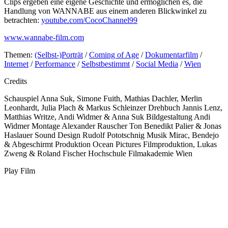
Clips ergeben eine eigene Geschichte und ermöglichen es, die
Handlung von WANNABE aus einem anderen Blickwinkel zu
betrachten:
youtube.com/CocoChannel99
www.wannabe-film.com
Themen:
(Selbst-)Porträt
/
Coming of Age
/
Dokumentarfilm
/
Internet
/
Performance
/
Selbstbestimmt
/
Social Media
/
Wien
Credits
Schauspiel
Anna Suk, Simone Fuith, Mathias Dachler, Merlin
Leonhardt, Julia Plach & Markus Schleinzer
Drehbuch
Jannis Lenz,
Matthias Writze, Andi Widmer & Anna Suk
Bildgestaltung
Andi
Widmer
Montage
Alexander Rauscher
Ton
Benedikt Palier & Jonas
Haslauer
Sound Design
Rudolf Pototschnig
Musik
Mirac, Bendejo
& Abgeschirmt
Produktion
Ocean Pictures Filmproduktion, Lukas
Zweng & Roland Fischer
Hochschule
Filmakademie Wien
Play Film