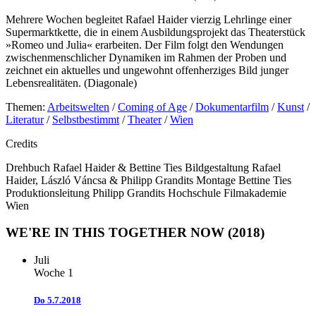
Mehrere Wochen begleitet Rafael Haider vierzig Lehrlinge einer
Supermarktkette, die in einem Ausbildungsprojekt das Theaterstück
»Romeo und Julia« erarbeiten. Der Film folgt den Wendungen
zwischenmenschlicher Dynamiken im Rahmen der Proben und
zeichnet ein aktuelles und ungewohnt offenherziges Bild junger
Lebensrealitäten. (Diagonale)
Themen:
Arbeitswelten
/
Coming of Age
/
Dokumentarfilm
/
Kunst
/
Literatur
/
Selbstbestimmt
/
Theater
/
Wien
Credits
Drehbuch
Rafael Haider & Bettine Ties
Bildgestaltung
Rafael
Haider, László Váncsa & Philipp Grandits
Montage
Bettine Ties
Produktionsleitung
Philipp Grandits
Hochschule
Filmakademie
Wien
WE'RE IN THIS TOGETHER NOW (2018)
Juli
Woche 1
Do
5.7.2018