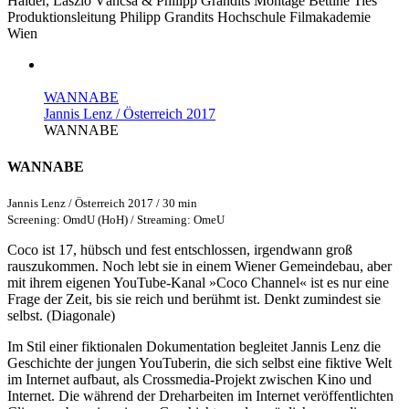
Haider, László Váncsa & Philipp Grandits
Montage
Bettine Ties
Produktionsleitung
Philipp Grandits
Hochschule
Filmakademie
Wien
WANNABE
Jannis Lenz / Österreich 2017
WANNABE
WANNABE
Jannis Lenz / Österreich 2017 / 30 min
Screening: OmdU (HoH) / Streaming: OmeU
Coco ist 17, hübsch und fest entschlossen, irgendwann groß
rauszukommen. Noch lebt sie in einem Wiener Gemeindebau, aber
mit ihrem eigenen YouTube-Kanal »Coco Channel« ist es nur eine
Frage der Zeit, bis sie reich und berühmt ist. Denkt zumindest sie
selbst. (Diagonale)
Im Stil einer fiktionalen Dokumentation begleitet Jannis Lenz die
Geschichte der jungen YouTuberin, die sich selbst eine fiktive Welt
im Internet aufbaut, als Crossmedia-Projekt zwischen Kino und
Internet. Die während der Dreharbeiten im Internet veröffentlichten