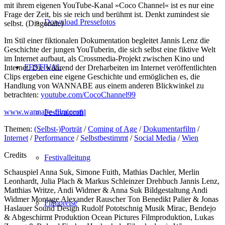
mit ihrem eigenen YouTube-Kanal »Coco Channel« ist es nur eine
Frage der Zeit, bis sie reich und berühmt ist. Denkt zumindest sie
Download Pressefotos
selbst. (Diagonale)
Im Stil einer fiktionalen Dokumentation begleitet Jannis Lenz die
Geschichte der jungen YouTuberin, die sich selbst eine fiktive Welt
im Internet aufbaut, als Crossmedia-Projekt zwischen Kino und
FESTIVAL
Internet. Die während der Dreharbeiten im Internet veröffentlichten
Clips ergeben eine eigene Geschichte und ermöglichen es, die
Handlung von WANNABE aus einem anderen Blickwinkel zu
betrachten:
youtube.com/CocoChannel99
www.wannabe-film.com
Festivalprofil
Themen:
(Selbst-)Porträt
/
Coming of Age
/
Dokumentarfilm
/
Internet
/
Performance
/
Selbstbestimmt
/
Social Media
/
Wien
Credits
Festivalleitung
Schauspiel
Anna Suk, Simone Fuith, Mathias Dachler, Merlin
Leonhardt, Julia Plach & Markus Schleinzer
Drehbuch
Jannis Lenz,
Matthias Writze, Andi Widmer & Anna Suk
Bildgestaltung
Andi
Widmer
Montage
Alexander Rauscher
Ton
Benedikt Palier & Jonas
Filmpreise
Haslauer
Sound Design
Rudolf Pototschnig
Musik
Mirac, Bendejo
& Abgeschirmt
Produktion
Ocean Pictures Filmproduktion, Lukas