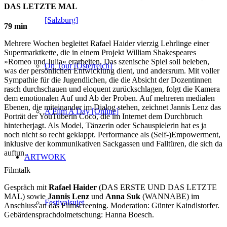
DAS LETZTE MAL
[Salzburg]
79 min
Mehrere Wochen begleitet Rafael Haider vierzig Lehrlinge einer
Supermarktkette, die in einem Projekt William Shakespeares
»Romeo und Julia« erarbeiten. Das szenische Spiel soll beleben,
On Tour [Österreich]
was der persönlichen Entwicklung dient, und andersrum. Mit voller
Sympathie für die Jugendlichen, die die Absicht der Dozentinnen
rasch durchschauen und eloquent zurückschlagen, folgt die Kamera
dem emotionalen Auf und Ab der Proben. Auf mehreren medialen
Ebenen, die miteinander im Dialog stehen, zeichnet Jannis Lenz das
A Film A Day [Online]
Porträt der YouTuberin Coco, die im Internet dem Durchbruch
hinterherjagt. Als Model, Tänzerin oder Schauspielerin hat es ja
noch nicht so recht geklappt. Performance als (Self-)Empowerment,
inklusive der kommunikativen Sackgassen und Falltüren, die sich da
auftun.
ARTWORK
Filmtalk
Gespräch mit
Rafael Haider
(DAS ERSTE UND DAS LETZTE
MAL) sowie
Jannis Lenz
und
Anna Suk
(WANNABE) im
Festivalsujet
Anschluss an das Filmscreening. Moderation: Günter Kaindlstorfer.
Gebärdensprachdolmetschung: Hanna Boesch.