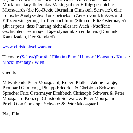
Mockumentary, liefert das Making-of der Erfolgsgeschichte
Moosgaards (die Ko-Regie übernahm Christoph Schwarz), eine
ironische Analyse des Kunstbetriebs in Zeiten von Ich-AGs und
Effizienzsteigerung. In Tagebuchform (Stimme: Fritz Ostermayer)
gibt er preis, dass Planung nicht alles ist: Auch »b’soffene
Gschichten« vermögen Eigendynamik zu entfalten. (Dominik
Kamalzadeh, Der Standard)
www.christophschwarz.net
Themen:
(Selbst-)Porträt
/
Film im Film
/
Humor
/
Konsum
/
Kunst
/
Mockumentary
/
Wien
Credits
Mitwirkende
Peter Moosgaard, Robert Pfaller, Valerie Lange,
Bernhard Garnicnig, Philipp Friedrich & Christoph Schwarz
Sprecher
Fritz Ostermayer
Drehbuch
Christoph Schwarz & Peter
Moosgaard
Konzept
Christoph Schwarz & Peter Moosgaard
Produktion
Christoph Schwarz & Peter Moosgaard
Play Film