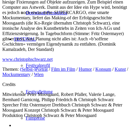
hiesige Fixierungen auf Objekte aufzuzeigen. Zum Beispiel einen
Computer aus Astwerk. Damit aus der Idee ein Hype wird, benötigt
es jedoch noch etwas mehr. SUPERCARGO, eine smarte
Download Pressefotos
Mockumentary, liefert das Making-of der Erfolgsgeschichte
Moosgaards (die Ko-Regie übernahm Christoph Schwarz), eine
ironische Analyse des Kunstbetriebs in Zeiten von Ich-AGs und
Effizienzsteigerung. In Tagebuchform (Stimme: Fritz Ostermayer)
gibt er preis, dass Planung nicht alles ist: Auch »b’soffene
FESTIVAL
Gschichten« vermögen Eigendynamik zu entfalten. (Dominik
Kamalzadeh, Der Standard)
www.christophschwarz.net
Festivalprofil
Themen:
(Selbst-)Porträt
/
Film im Film
/
Humor
/
Konsum
/
Kunst
/
Mockumentary
/
Wien
Credits
Festivalleitung
Mitwirkende
Peter Moosgaard, Robert Pfaller, Valerie Lange,
Bernhard Garnicnig, Philipp Friedrich & Christoph Schwarz
Sprecher
Fritz Ostermayer
Drehbuch
Christoph Schwarz & Peter
Moosgaard
Konzept
Christoph Schwarz & Peter Moosgaard
Produktion
Christoph Schwarz & Peter Moosgaard
Filmpreise