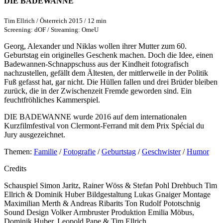
DIE BADEWANNE
Tim Ellrich / Österreich 2015 / 12 min
Screening: dOF / Streaming: OmeU
Georg, Alexander und Niklas wollen ihrer Mutter zum 60.
Geburtstag ein originelles Geschenk machen. Doch die Idee, einen
Badewannen-Schnappschuss aus der Kindheit fotografisch
nachzustellen, gefällt dem Ältesten, der mittlerweile in der Politik
Fuß gefasst hat, gar nicht. Die Hüllen fallen und drei Brüder bleiben
zurück, die in der Zwischenzeit Fremde geworden sind. Ein
feuchtfröhliches Kammerspiel.
DIE BADEWANNE wurde 2016 auf dem internationalen
Kurzfilmfestival von Clermont-Ferrand mit dem Prix Spécial du
Jury ausgezeichnet.
Themen:
Familie
/
Fotografie
/
Geburtstag
/
Geschwister
/
Humor
Credits
Schauspiel
Simon Jaritz, Rainer Wöss & Stefan Pohl
Drehbuch
Tim
Ellrich & Dominik Huber
Bildgestaltung
Lukas Gnaiger
Montage
Maximilian Merth & Andreas Ribarits
Ton
Rudolf Pototschnig
Sound Design
Volker Armbruster
Produktion
Emilia Möbus,
Dominik Huber, Leopold Pape & Tim Ellrich