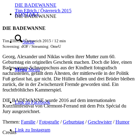
DIE BADEWANNE
Tim Ellrich / Österreich 2015
KONTAKT
DIE BADEWANNE
DIE BADEWANNE
Tim Ellrich / Österreich 2015 / 12 min
Suche
Screening: dOF / Streaming: OmeU
Georg, Alexander und Niklas wollen ihrer Mutter zum 60.
Geburtstag ein originelles Geschenk machen. Doch die Idee, einen
Badewannen-Schnappschuss aus der Kindheit fotografisch
Menü
Menü
nachzustellen, gefällt dem Ältesten, der mittlerweile in der Politik
Fuß gefasst hat, gar nicht. Die Hüllen fallen und drei Brüder bleiben
zurück, die in der Zwischenzeit Fremde geworden sind. Ein
feuchtfröhliches Kammerspiel.
DIE BADEWANNE wurde 2016 auf dem internationalen
Link zu Facebook
Kurzfilmfestival von Clermont-Ferrand mit dem Prix Spécial du
Jury ausgezeichnet.
Themen:
Familie
/
Fotografie
/
Geburtstag
/
Geschwister
/
Humor
Link zu Instagram
Credits