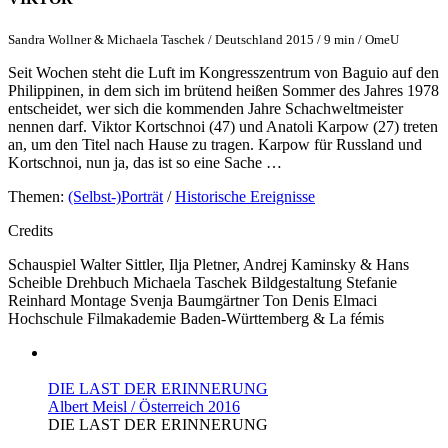
Sandra Wollner & Michaela Taschek / Deutschland 2015 / 9 min / OmeU
Seit Wochen steht die Luft im Kongresszentrum von Baguio auf den
Philippinen, in dem sich im brütend heißen Sommer des Jahres 1978
entscheidet, wer sich die kommenden Jahre Schachweltmeister
nennen darf. Viktor Kortschnoi (47) und Anatoli Karpow (27) treten
an, um den Titel nach Hause zu tragen. Karpow für Russland und
Kortschnoi, nun ja, das ist so eine Sache …
Themen:
(Selbst-)Porträt
/
Historische Ereignisse
Credits
Schauspiel
Walter Sittler, Ilja Pletner, Andrej Kaminsky & Hans
Scheible
Drehbuch
Michaela Taschek
Bildgestaltung
Stefanie
Reinhard
Montage
Svenja Baumgärtner
Ton
Denis Elmaci
Hochschule
Filmakademie Baden-Württemberg & La fémis
DIE LAST DER ERINNERUNG
Albert Meisl / Österreich 2016
DIE LAST DER ERINNERUNG