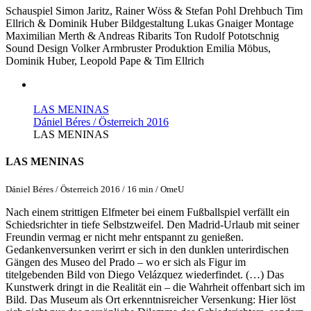
Schauspiel
Simon Jaritz, Rainer Wöss & Stefan Pohl
Drehbuch
Tim
Ellrich & Dominik Huber
Bildgestaltung
Lukas Gnaiger
Montage
Maximilian Merth & Andreas Ribarits
Ton
Rudolf Pototschnig
Sound Design
Volker Armbruster
Produktion
Emilia Möbus,
Dominik Huber, Leopold Pape & Tim Ellrich
LAS MENINAS
Dániel Béres / Österreich 2016
LAS MENINAS
LAS MENINAS
Dániel Béres / Österreich 2016 / 16 min / OmeU
Nach einem strittigen Elfmeter bei einem Fußballspiel verfällt ein
Schiedsrichter in tiefe Selbstzweifel. Den Madrid-Urlaub mit seiner
Freundin vermag er nicht mehr entspannt zu genießen.
Gedankenversunken verirrt er sich in den dunklen unterirdischen
Gängen des Museo del Prado – wo er sich als Figur im
titelgebenden Bild von Diego Velázquez wiederfindet. (…) Das
Kunstwerk dringt in die Realität ein – die Wahrheit offenbart sich im
Bild. Das Museum als Ort erkenntnisreicher Versenkung: Hier löst