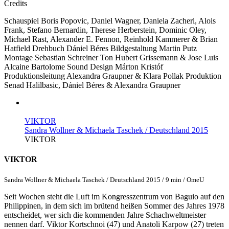
Credits
Schauspiel
Boris Popovic, Daniel Wagner, Daniela Zacherl, Alois
Frank, Stefano Bernardin, Therese Herberstein, Dominic Oley,
Michael Rast, Alexander E. Fennon, Reinhold Kammerer & Brian
Hatfield
Drehbuch
Dániel Béres
Bildgestaltung
Martin Putz
Montage
Sebastian Schreiner
Ton
Hubert Grissemann & Jose Luis
Alcaine Bartolome
Sound Design
Márton Kristóf
Produktionsleitung
Alexandra Graupner & Klara Pollak
Produktion
Senad Halilbasic, Dániel Béres & Alexandra Graupner
VIKTOR
Sandra Wollner & Michaela Taschek / Deutschland 2015
VIKTOR
VIKTOR
Sandra Wollner & Michaela Taschek / Deutschland 2015 / 9 min / OmeU
Seit Wochen steht die Luft im Kongresszentrum von Baguio auf den
Philippinen, in dem sich im brütend heißen Sommer des Jahres 1978
entscheidet, wer sich die kommenden Jahre Schachweltmeister
nennen darf. Viktor Kortschnoi (47) und Anatoli Karpow (27) treten