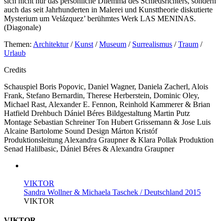
sich nicht nur das persönliche Dilemma des Schiedsrichters, sondern
auch das seit Jahrhunderten in Malerei und Kunsttheorie diskutierte
Mysterium um Velázquez’ berühmtes Werk LAS MENINAS.
(Diagonale)
Themen:
Architektur
/
Kunst
/
Museum
/
Surrealismus
/
Traum
/
Urlaub
Credits
Schauspiel
Boris Popovic, Daniel Wagner, Daniela Zacherl, Alois
Frank, Stefano Bernardin, Therese Herberstein, Dominic Oley,
Michael Rast, Alexander E. Fennon, Reinhold Kammerer & Brian
Hatfield
Drehbuch
Dániel Béres
Bildgestaltung
Martin Putz
Montage
Sebastian Schreiner
Ton
Hubert Grissemann & Jose Luis
Alcaine Bartolome
Sound Design
Márton Kristóf
Produktionsleitung
Alexandra Graupner & Klara Pollak
Produktion
Senad Halilbasic, Dániel Béres & Alexandra Graupner
VIKTOR
Sandra Wollner & Michaela Taschek / Deutschland 2015
VIKTOR
VIKTOR