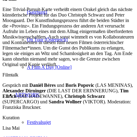
Eine Trivial-Pursuit-Karte verheißt einem Orakel gleich das nächste
[Salzburg]
künstlerische Projekt für das Duo Christoph Schwarz und Peter
Moosgaard. Der Kunstfindungsprozess führt die beiden Städter in
die »Provinz«. Ein Findungsprozess der anderen Art verursacht
Aufruhr im Leben eines mit dem Alltag einigermaßen überforderten
Musikwissenschaftlers. Auch sonst wimmelt es von Kollaborateuren
On Tour [Österreich]
und Kontrahenten in diesen fünf neuen Filmen österreichischer
Filmemacher*innen. Um die Gunst des Publikums zu erlangen,
legen sie einiges an Witz und Schamlosigkeit an den Tag. Am Ende
kann ohnehin niemand mehr sagen, wo die Grenze zwischen
Original und Kopie verläuft.
A Film A Day [Online]
Filmtalk
Gespräch mit
Daniél Béres
und
Boris Popovic
(LAS MENINAS),
Alexander Dirninger
(DIE LAST DER ERINNERUNG),
Tim
ARTWORK
Ellrich
(DIE BADEWANNE),
Christoph Schwarz
(SUPERCARGO) und
Sandra Wollner
(VIKTOR). Moderation:
Franziska Bruckner.
Kuration
Festivalsujet
Lisa Mai