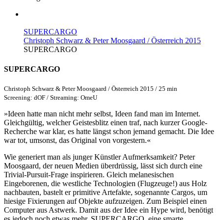
SUPERCARGO
Christoph Schwarz & Peter Moosgaard / Österreich 2015
SUPERCARGO
SUPERCARGO
Christoph Schwarz & Peter Moosgaard / Österreich 2015 / 25 min
Screening: dOF / Streaming: OmeU
»Ideen hatte man nicht mehr selbst, Ideen fand man im Internet.
Gleichgültig, welcher Geistesblitz einen traf, nach kurzer Google-
Recherche war klar, es hatte längst schon jemand gemacht. Die Idee
war tot, umsonst, das Original von vorgestern.«
Wie generiert man als junger Künstler Aufmerksamkeit? Peter
Moosgaard, der neuen Medien überdrüssig, lässt sich durch eine
Trivial-Pursuit-Frage inspirieren. Gleich melanesischen
Eingeborenen, die westliche Technologien (Flugzeuge!) aus Holz
nachbauten, bastelt er primitive Artefakte, sogenannte Cargos, um
hiesige Fixierungen auf Objekte aufzuzeigen. Zum Beispiel einen
Computer aus Astwerk. Damit aus der Idee ein Hype wird, benötigt
es jedoch noch etwas mehr. SUPERCARGO, eine smarte