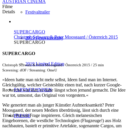
AUSTRIAN CINEMA
Filme
Details
Festivaltrailer
SUPERCARGO
Christoph Schwarz & Peter Moosgaard / Österreich 2015
2019 Festivalzeitung
SUPERCARGO
SUPERCARGO
2019 Limited Edition
Christoph Schwarz & Peter Moosgaard / Österreich 2015 / 25 min
Screening: dOF / Streaming: OmeU
»Ideen hatte man nicht mehr selbst, Ideen fand man im Internet.
Gleichgültig, welcher Geistesblitz einen traf, nach kurzer Google-
PARTNER*INNEN
Recherche war klar, es hatte längst schon jemand gemacht. Die Idee
war tot, umsonst, das Original von vorgestern.«
Wie generiert man als junger Künstler Aufmerksamkeit? Peter
Moosgaard, der neuen Medien überdrüssig, lässt sich durch eine
Trivial-Pursuit-Frage inspirieren. Gleich melanesischen
PRESSE
Eingeborenen, die westliche Technologien (Flugzeuge!) aus Holz
nachbauten, bastelt er primitive Artefakte, sogenannte Cargos, um