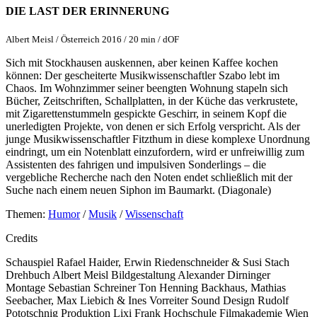
DIE LAST DER ERINNERUNG
Albert Meisl / Österreich 2016 / 20 min / dOF
Sich mit Stockhausen auskennen, aber keinen Kaffee kochen
können: Der gescheiterte Musikwissenschaftler Szabo lebt im
Chaos. Im Wohnzimmer seiner beengten Wohnung stapeln sich
Bücher, Zeitschriften, Schallplatten, in der Küche das verkrustete,
mit Zigarettenstummeln gespickte Geschirr, in seinem Kopf die
unerledigten Projekte, von denen er sich Erfolg verspricht. Als der
junge Musikwissenschaftler Fitzthum in diese komplexe Unordnung
eindringt, um ein Notenblatt einzufordern, wird er unfreiwillig zum
Assistenten des fahrigen und impulsiven Sonderlings – die
vergebliche Recherche nach den Noten endet schließlich mit der
Suche nach einem neuen Siphon im Baumarkt. (Diagonale)
Themen:
Humor
/
Musik
/
Wissenschaft
Credits
Schauspiel
Rafael Haider, Erwin Riedenschneider & Susi Stach
Drehbuch
Albert Meisl
Bildgestaltung
Alexander Dirninger
Montage
Sebastian Schreiner
Ton
Henning Backhaus, Mathias
Seebacher, Max Liebich & Ines Vorreiter
Sound Design
Rudolf
Pototschnig
Produktion
Lixi Frank
Hochschule
Filmakademie Wien