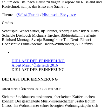
an, um den Titel nach Hause zu tragen. Karpow für Russland und
Kortschnoi, nun ja, das ist so eine Sache …
Themen:
(Selbst-)Porträt
/
Historische Ereignisse
Credits
Schauspiel
Walter Sittler, Ilja Pletner, Andrej Kaminsky & Hans
Scheible
Drehbuch
Michaela Taschek
Bildgestaltung
Stefanie
Reinhard
Montage
Svenja Baumgärtner
Ton
Denis Elmaci
Hochschule
Filmakademie Baden-Württemberg & La fémis
DIE LAST DER ERINNERUNG
Albert Meisl / Österreich 2016
DIE LAST DER ERINNERUNG
DIE LAST DER ERINNERUNG
Albert Meisl / Österreich 2016 / 20 min / dOF
Sich mit Stockhausen auskennen, aber keinen Kaffee kochen
können: Der gescheiterte Musikwissenschaftler Szabo lebt im
Chaos. Im Wohnzimmer seiner beengten Wohnung stapeln sich