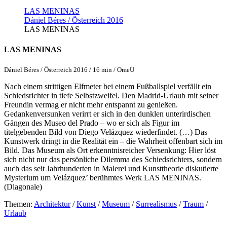
LAS MENINAS
Dániel Béres / Österreich 2016
LAS MENINAS
LAS MENINAS
Dániel Béres / Österreich 2016 / 16 min / OmeU
Nach einem strittigen Elfmeter bei einem Fußballspiel verfällt ein
Schiedsrichter in tiefe Selbstzweifel. Den Madrid-Urlaub mit seiner
Freundin vermag er nicht mehr entspannt zu genießen.
Gedankenversunken verirrt er sich in den dunklen unterirdischen
Gängen des Museo del Prado – wo er sich als Figur im
titelgebenden Bild von Diego Velázquez wiederfindet. (…) Das
Kunstwerk dringt in die Realität ein – die Wahrheit offenbart sich im
Bild. Das Museum als Ort erkenntnisreicher Versenkung: Hier löst
sich nicht nur das persönliche Dilemma des Schiedsrichters, sondern
auch das seit Jahrhunderten in Malerei und Kunsttheorie diskutierte
Mysterium um Velázquez’ berühmtes Werk LAS MENINAS.
(Diagonale)
Themen:
Architektur
/
Kunst
/
Museum
/
Surrealismus
/
Traum
/
Urlaub