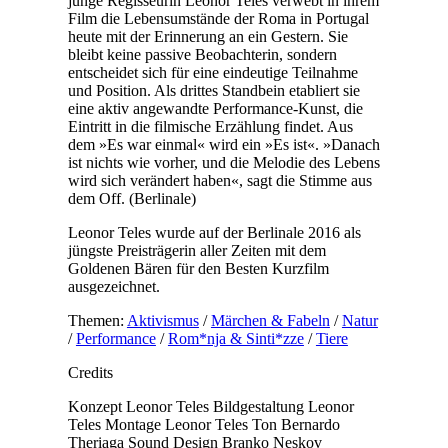
junge Regisseurin Leonor Teles verwebt in ihrem
Film die Lebensumstände der Roma in Portugal
heute mit der Erinnerung an ein Gestern. Sie
bleibt keine passive Beobachterin, sondern
entscheidet sich für eine eindeutige Teilnahme
und Position. Als drittes Standbein etabliert sie
eine aktiv angewandte Performance-Kunst, die
Eintritt in die filmische Erzählung findet. Aus
dem »Es war einmal« wird ein »Es ist«. »Danach
ist nichts wie vorher, und die Melodie des Lebens
wird sich verändert haben«, sagt die Stimme aus
dem Off. (Berlinale)
Leonor Teles wurde auf der Berlinale 2016 als
jüngste Preisträgerin aller Zeiten mit dem
Goldenen Bären für den Besten Kurzfilm
ausgezeichnet.
Themen:
Aktivismus
/
Märchen & Fabeln
/
Natur
/
Performance
/
Rom*nja & Sinti*zze
/
Tiere
Credits
Konzept
Leonor Teles
Bildgestaltung
Leonor
Teles
Montage
Leonor Teles
Ton
Bernardo
Theriaga
Sound Design
Branko Neskov