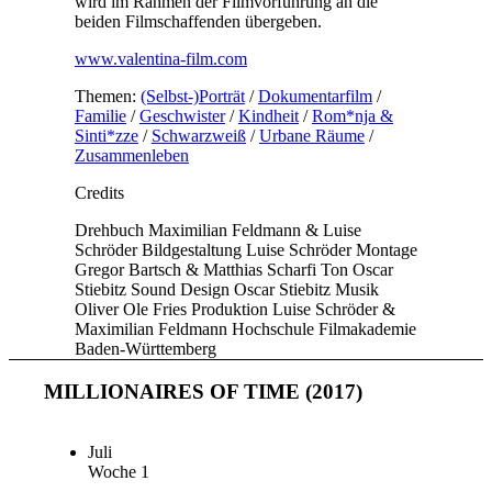
wird im Rahmen der Filmvorführung an die
beiden Filmschaffenden übergeben.
www.valentina-film.com
Themen:
(Selbst-)Porträt
/
Dokumentarfilm
/
Familie
/
Geschwister
/
Kindheit
/
Rom*nja &
Sinti*zze
/
Schwarzweiß
/
Urbane Räume
/
Zusammenleben
Credits
Drehbuch
Maximilian Feldmann & Luise
Schröder
Bildgestaltung
Luise Schröder
Montage
Gregor Bartsch & Matthias Scharfi
Ton
Oscar
Stiebitz
Sound Design
Oscar Stiebitz
Musik
Oliver Ole Fries
Produktion
Luise Schröder &
Maximilian Feldmann
Hochschule
Filmakademie
Baden-Württemberg
MILLIONAIRES OF TIME (2017)
Juli
Woche 1