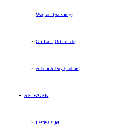
Wagrain [Salzburg]
On Tour [Österreich]
A Film A Day [Online]
ARTWORK
Festivalsujet