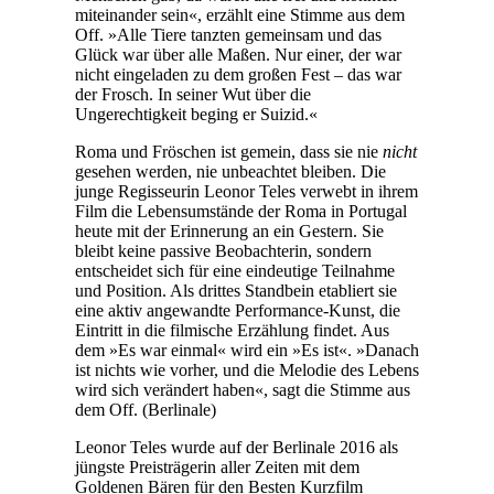
miteinander sein«, erzählt eine Stimme aus dem
Off. »Alle Tiere tanzten gemeinsam und das
Glück war über alle Maßen. Nur einer, der war
nicht eingeladen zu dem großen Fest – das war
der Frosch. In seiner Wut über die
Ungerechtigkeit beging er Suizid.«
Roma und Fröschen ist gemein, dass sie nie
nicht
gesehen werden, nie unbeachtet bleiben. Die
junge Regisseurin Leonor Teles verwebt in ihrem
Film die Lebensumstände der Roma in Portugal
heute mit der Erinnerung an ein Gestern. Sie
bleibt keine passive Beobachterin, sondern
entscheidet sich für eine eindeutige Teilnahme
und Position. Als drittes Standbein etabliert sie
eine aktiv angewandte Performance-Kunst, die
Eintritt in die filmische Erzählung findet. Aus
dem »Es war einmal« wird ein »Es ist«. »Danach
ist nichts wie vorher, und die Melodie des Lebens
wird sich verändert haben«, sagt die Stimme aus
dem Off. (Berlinale)
Leonor Teles wurde auf der Berlinale 2016 als
jüngste Preisträgerin aller Zeiten mit dem
Goldenen Bären für den Besten Kurzfilm