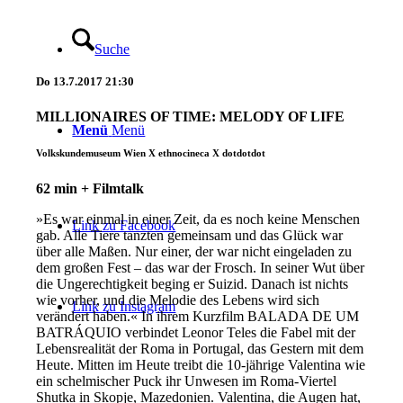
Suche
Do
13.7.2017
21:30
MILLIONAIRES OF TIME: MELODY OF LIFE
Menü
Menü
Volkskundemuseum Wien X ethnocineca X dotdotdot
62 min + Filmtalk
»Es war einmal in einer Zeit, da es noch keine Menschen
Link zu Facebook
gab. Alle Tiere tanzten gemeinsam und das Glück war
über alle Maßen. Nur einer, der war nicht eingeladen zu
dem großen Fest – das war der Frosch. In seiner Wut über
die Ungerechtigkeit beging er Suizid. Danach ist nichts
wie vorher, und die Melodie des Lebens wird sich
Link zu Instagram
verändert haben.« In ihrem Kurzfilm BALADA DE UM
BATRÁQUIO verbindet Leonor Teles die Fabel mit der
Lebensrealität der Roma in Portugal, das Gestern mit dem
Heute. Mitten im Heute treibt die 10-jährige Valentina wie
ein schelmischer Puck ihr Unwesen im Roma-Viertel
Shutka in Skopje, Mazedonien. Valentina, die Augen hat,