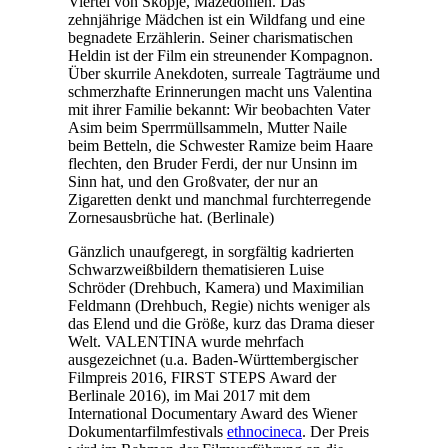
Viertel von Skopje, Mazedonien. Das
zehnjährige Mädchen ist ein Wildfang und eine
begnadete Erzählerin. Seiner charismatischen
Heldin ist der Film ein streunender Kompagnon.
Über skurrile Anekdoten, surreale Tagträume und
schmerzhafte Erinnerungen macht uns Valentina
mit ihrer Familie bekannt: Wir beobachten Vater
Asim beim Sperrmüllsammeln, Mutter Naile
beim Betteln, die Schwester Ramize beim Haare
flechten, den Bruder Ferdi, der nur Unsinn im
Sinn hat, und den Großvater, der nur an
Zigaretten denkt und manchmal furchterregende
Zornesausbrüche hat. (Berlinale)
Gänzlich unaufgeregt, in sorgfältig kadrierten
Schwarzweißbildern thematisieren Luise
Schröder (Drehbuch, Kamera) und Maximilian
Feldmann (Drehbuch, Regie) nichts weniger als
das Elend und die Größe, kurz das Drama dieser
Welt. VALENTINA wurde mehrfach
ausgezeichnet (u.a. Baden-Württembergischer
Filmpreis 2016, FIRST STEPS Award der
Berlinale 2016), im Mai 2017 mit dem
International Documentary Award des Wiener
Dokumentarfilmfestivals
ethnocineca
. Der Preis