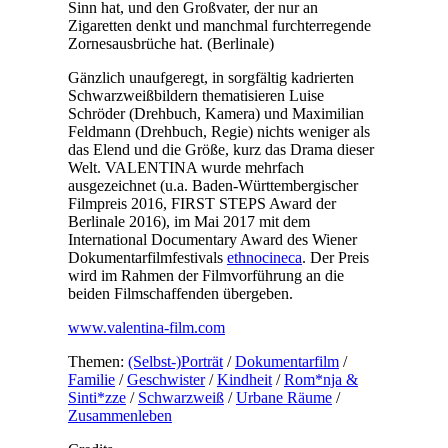
Sinn hat, und den Großvater, der nur an
Zigaretten denkt und manchmal furchterregende
Zornesausbrüche hat. (Berlinale)
Gänzlich unaufgeregt, in sorgfältig kadrierten
Schwarzweißbildern thematisieren Luise
Schröder (Drehbuch, Kamera) und Maximilian
Feldmann (Drehbuch, Regie) nichts weniger als
das Elend und die Größe, kurz das Drama dieser
Welt. VALENTINA wurde mehrfach
ausgezeichnet (u.a. Baden-Württembergischer
Filmpreis 2016, FIRST STEPS Award der
Berlinale 2016), im Mai 2017 mit dem
International Documentary Award des Wiener
Dokumentarfilmfestivals
ethnocineca
. Der Preis
wird im Rahmen der Filmvorführung an die
beiden Filmschaffenden übergeben.
www.valentina-film.com
Themen:
(Selbst-)Porträt
/
Dokumentarfilm
/
Familie
/
Geschwister
/
Kindheit
/
Rom*nja &
Sinti*zze
/
Schwarzweiß
/
Urbane Räume
/
Zusammenleben