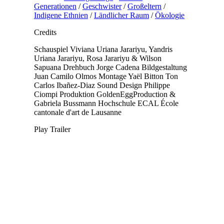
Generationen
/
Geschwister
/
Großeltern
/
Indigene Ethnien
/
Ländlicher Raum
/
Ökologie
Credits
Schauspiel
Viviana Uriana Jarariyu, Yandris
Uriana Jarariyu, Rosa Jarariyu & Wilson
Sapuana
Drehbuch
Jorge Cadena
Bildgestaltung
Juan Camilo Olmos
Montage
Yaël Bitton
Ton
Carlos Ibañez-Diaz
Sound Design
Philippe
Ciompi
Produktion
GoldenEggProduction &
Gabriela Bussmann
Hochschule
ECAL École
cantonale d'art de Lausanne
Play Trailer