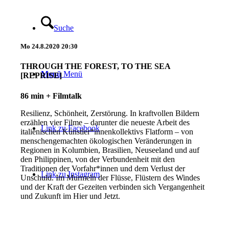
Suche
Mo
24.8.2020
20:30
THROUGH THE FOREST, TO THE SEA
Menü
Menü
[REPRISE]
86 min + Filmtalk
Resilienz, Schönheit, Zerstörung. In kraftvollen Bildern
erzählen vier Filme – darunter die neueste Arbeit des
Link zu Facebook
italienischen Künstler*innenkollektivs Flatform – von
menschengemachten ökologischen Veränderungen in
Regionen in Kolumbien, Brasilien, Neuseeland und auf
den Philippinen, von der Verbundenheit mit den
Traditionen der Vorfahr*innen und dem Verlust der
Link zu Instagram
Unschuld. Im Murmeln der Flüsse, Flüstern des Windes
und der Kraft der Gezeiten verbinden sich Vergangenheit
und Zukunft im Hier und Jetzt.