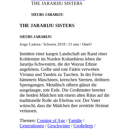
THE JARARIJU SISTERS
SŒURS JARARIJU
THE JARARIJU SISTERS
SŒURS JARARIJU
Jorge Cadena / Schweiz 2018 / 21 min / OmeU
Inmitten einer kargen Landschaft am Rand einer
Kohlemine im Norden Kolumbiens leben die
Jarariju-Schwestern, die der Wayuu Ethnie
angehören. Gelbe und rote Fäden verweben
Viviana und Yandris zu Taschen. In der Ferne
hämmern Maschinen, kreischen Sirenen, dröhnen
Sprengungen. Metallisch silbern glänzt die
ausgelaugte, tote Erde. Die Großmutter bereitet
die beiden Mädchen mit einem alten Ritus auf die
traditionelle Rolle als Ehefrau vor. Der Vater
wünscht, dass die Mädchen ihre zerstörte Heimat
verlassen.
Themen:
Coming of Age
/
Familie
/
Generationen
/
Geschwister
/
Großeltern
/