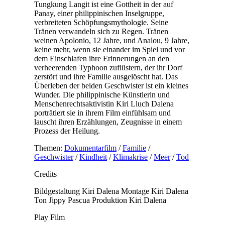
Tungkung Langit ist eine Gottheit in der auf
Panay, einer philippinischen Inselgruppe,
verbreiteten Schöpfungsmythologie. Seine
Tränen verwandeln sich zu Regen. Tränen
weinen Apolonio, 12 Jahre, und Analou, 9 Jahre,
keine mehr, wenn sie einander im Spiel und vor
dem Einschlafen ihre Erinnerungen an den
verheerenden Typhoon zuflüstern, der ihr Dorf
zerstört und ihre Familie ausgelöscht hat. Das
Überleben der beiden Geschwister ist ein kleines
Wunder. Die philippinische Künstlerin und
Menschenrechtsaktivistin Kiri Lluch Dalena
porträtiert sie in ihrem Film einfühlsam und
lauscht ihren Erzählungen, Zeugnisse in einem
Prozess der Heilung.
Themen:
Dokumentarfilm
/
Familie
/
Geschwister
/
Kindheit
/
Klimakrise
/
Meer
/
Tod
Credits
Bildgestaltung
Kiri Dalena
Montage
Kiri Dalena
Ton
Jippy Pascua
Produktion
Kiri Dalena
Play Film