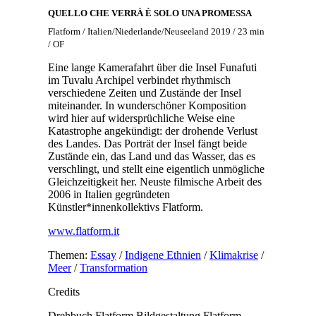
QUELLO CHE VERRÀ È SOLO UNA PROMESSA
Flatform / Italien/Niederlande/Neuseeland 2019 / 23 min
/ OF
Eine lange Kamerafahrt über die Insel Funafuti
im Tuvalu Archipel verbindet rhythmisch
verschiedene Zeiten und Zustände der Insel
miteinander. In wunderschöner Komposition
wird hier auf widersprüchliche Weise eine
Katastrophe angekündigt: der drohende Verlust
des Landes. Das Porträt der Insel fängt beide
Zustände ein, das Land und das Wasser, das es
verschlingt, und stellt eine eigentlich unmögliche
Gleichzeitigkeit her. Neuste filmische Arbeit des
2006 in Italien gegründeten
Künstler*innenkollektivs Flatform.
www.flatform.it
Themen:
Essay
/
Indigene Ethnien
/
Klimakrise
/
Meer
/
Transformation
Credits
Drehbuch
Flatform
Bildgestaltung
Flatform