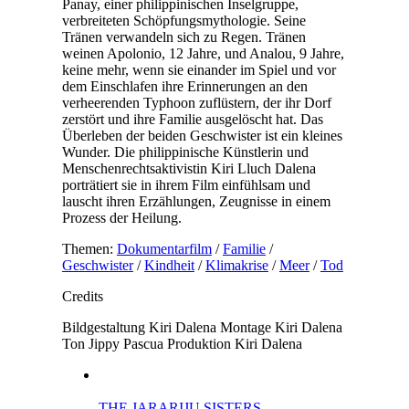
Panay, einer philippinischen Inselgruppe,
verbreiteten Schöpfungsmythologie. Seine
Tränen verwandeln sich zu Regen. Tränen
weinen Apolonio, 12 Jahre, und Analou, 9 Jahre,
keine mehr, wenn sie einander im Spiel und vor
dem Einschlafen ihre Erinnerungen an den
verheerenden Typhoon zuflüstern, der ihr Dorf
zerstört und ihre Familie ausgelöscht hat. Das
Überleben der beiden Geschwister ist ein kleines
Wunder. Die philippinische Künstlerin und
Menschenrechtsaktivistin Kiri Lluch Dalena
porträtiert sie in ihrem Film einfühlsam und
lauscht ihren Erzählungen, Zeugnisse in einem
Prozess der Heilung.
Themen:
Dokumentarfilm
/
Familie
/
Geschwister
/
Kindheit
/
Klimakrise
/
Meer
/
Tod
Credits
Bildgestaltung
Kiri Dalena
Montage
Kiri Dalena
Ton
Jippy Pascua
Produktion
Kiri Dalena
THE JARARIJU SISTERS