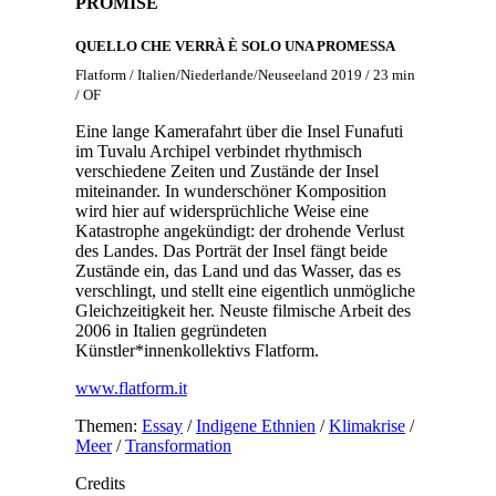
PROMISE
QUELLO CHE VERRÀ È SOLO UNA PROMESSA
Flatform / Italien/Niederlande/Neuseeland 2019 / 23 min
/ OF
Eine lange Kamerafahrt über die Insel Funafuti
im Tuvalu Archipel verbindet rhythmisch
verschiedene Zeiten und Zustände der Insel
miteinander. In wunderschöner Komposition
wird hier auf widersprüchliche Weise eine
Katastrophe angekündigt: der drohende Verlust
des Landes. Das Porträt der Insel fängt beide
Zustände ein, das Land und das Wasser, das es
verschlingt, und stellt eine eigentlich unmögliche
Gleichzeitigkeit her. Neuste filmische Arbeit des
2006 in Italien gegründeten
Künstler*innenkollektivs Flatform.
www.flatform.it
Themen:
Essay
/
Indigene Ethnien
/
Klimakrise
/
Meer
/
Transformation
Credits