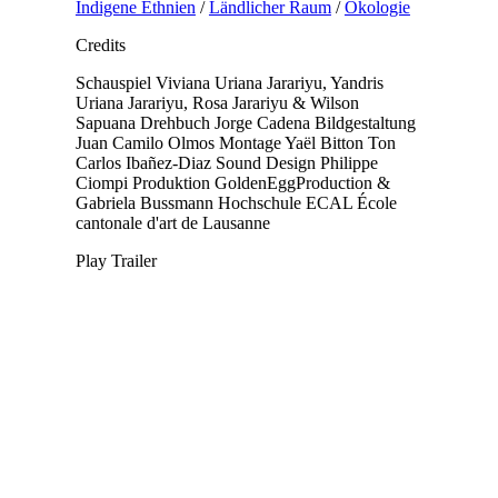
Indigene Ethnien
/
Ländlicher Raum
/
Ökologie
Credits
Schauspiel
Viviana Uriana Jarariyu, Yandris
Uriana Jarariyu, Rosa Jarariyu & Wilson
Sapuana
Drehbuch
Jorge Cadena
Bildgestaltung
Juan Camilo Olmos
Montage
Yaël Bitton
Ton
Carlos Ibañez-Diaz
Sound Design
Philippe
Ciompi
Produktion
GoldenEggProduction &
Gabriela Bussmann
Hochschule
ECAL École
cantonale d'art de Lausanne
Play Trailer