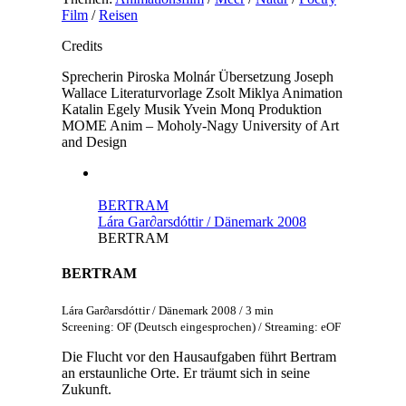
Film
/
Reisen
Credits
Sprecherin
Piroska Molnár
Übersetzung
Joseph
Wallace
Literaturvorlage
Zsolt Miklya
Animation
Katalin Egely
Musik
Yvein Monq
Produktion
MOME Anim – Moholy-Nagy University of Art
and Design
BERTRAM
Lára Gar∂arsdóttir / Dänemark 2008
BERTRAM
BERTRAM
Lára Gar∂arsdóttir / Dänemark 2008 / 3 min
Screening: OF (Deutsch eingesprochen) / Streaming: eOF
Die Flucht vor den Hausaufgaben führt Bertram
an erstaunliche Orte. Er träumt sich in seine
Zukunft.