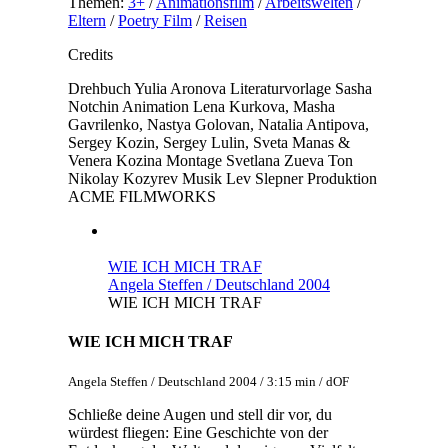
Themen:
3+
/
Animationsfilm
/
Arbeitswelten
/
Eltern
/
Poetry Film
/
Reisen
Credits
Drehbuch
Yulia Aronova
Literaturvorlage
Sasha
Notchin
Animation
Lena Kurkova, Masha
Gavrilenko, Nastya Golovan, Natalia Antipova,
Sergey Kozin, Sergey Lulin, Sveta Manas &
Venera Kozina
Montage
Svetlana Zueva
Ton
Nikolay Kozyrev
Musik
Lev Slepner
Produktion
ACME FILMWORKS
WIE ICH MICH TRAF
Angela Steffen / Deutschland 2004
WIE ICH MICH TRAF
WIE ICH MICH TRAF
Angela Steffen / Deutschland 2004 / 3:15 min / dOF
Schließe deine Augen und stell dir vor, du
würdest fliegen: Eine Geschichte von der