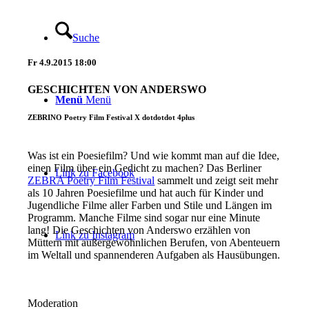
Suche
Fr
4.9.2015
18:00
GESCHICHTEN VON ANDERSWO
Menü
Menü
ZEBRINO Poetry Film Festival X dotdotdot 4plus
Was ist ein Poesiefilm? Und wie kommt man auf die Idee,
einen Film über ein Gedicht zu machen? Das Berliner
Link zu Facebook
ZEBRA Poetry Film Festival
sammelt und zeigt seit mehr
als 10 Jahren Poesiefilme und hat auch für Kinder und
Jugendliche Filme aller Farben und Stile und Längen im
Programm. Manche Filme sind sogar nur eine Minute
lang! Die Geschichten von Anderswo erzählen von
Link zu Instagram
Müttern mit außergewöhnlichen Berufen, von Abenteuern
im Weltall und spannenderen Aufgaben als Hausübungen.
Moderation