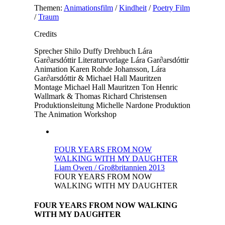
Themen:
Animationsfilm
/
Kindheit
/
Poetry Film
/
Traum
Credits
Sprecher
Shilo Duffy
Drehbuch
Lára
Gar∂arsdóttir
Literaturvorlage
Lára Gar∂arsdóttir
Animation
Karen Rohde Johansson, Lára
Gar∂arsdóttir & Michael Hall Mauritzen
Montage
Michael Hall Mauritzen
Ton
Henric
Wallmark & Thomas Richard Christensen
Produktionsleitung
Michelle Nardone
Produktion
The Animation Workshop
FOUR YEARS FROM NOW
WALKING WITH MY DAUGHTER
Liam Owen / Großbritannien 2013
FOUR YEARS FROM NOW
WALKING WITH MY DAUGHTER
FOUR YEARS FROM NOW WALKING
WITH MY DAUGHTER