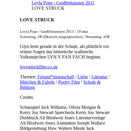
Leyla Pope / Großbritannien 2011
LOVE STRUCK
LOVE STRUCK
Leyla Pope / Großbritannien 2011 / 10 min
Screening: OF (Deutsch eingesprochen) / Streaming: eOF
Glyn lernt gerade in der Schule, als plötzlich vor
seinen Augen das historische walisische
Volksmärchen LYN Y FAN FACH beginnt.
lovestruckfilm.co.uk
Themen:
Freund*innenschaft
/
Liebe
/
Literatur
/
Märchen & Fabeln
/
Poetry Film
/
Schule &
Bildung
Credits
Schauspiel
Jack Williams, Olivia Morgan &
Kerry Joy Stewart
Sprecherin
Kerry Joy Stewart
Drehbuch
Ali Blodwen Jones
Literaturvorlage
Ali Blodwen Jones
Animation
Joseph Wallace
Bildgestaltung
Huw Walters
Musik
Jack