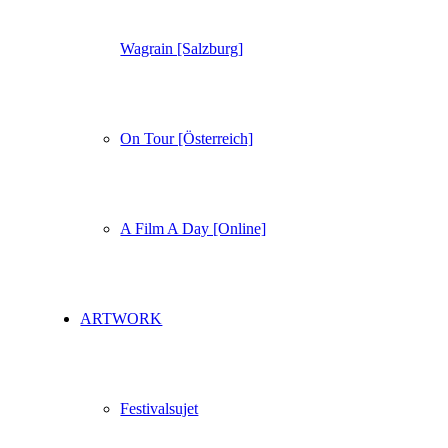
Wagrain [Salzburg]
On Tour [Österreich]
A Film A Day [Online]
ARTWORK
Festivalsujet