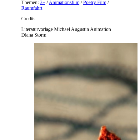
Themen:
3+
/
Animationsfilm
/
Poetry Film
/
Raumfahrt
Credits
Literaturvorlage
Michael Augustin
Animation
Diana Storm