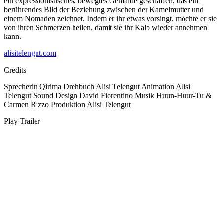
ein expressionistisches, bewegtes Gemälde geschaffen, das ein
berührendes Bild der Beziehung zwischen der Kamelmutter und
einem Nomaden zeichnet. Indem er ihr etwas vorsingt, möchte er sie
von ihren Schmerzen heilen, damit sie ihr Kalb wieder annehmen
kann.
alisitelengut.com
Credits
Sprecherin
Qirima
Drehbuch
Alisi Telengut
Animation
Alisi
Telengut
Sound Design
David Fiorentino
Musik
Huun-Huur-Tu &
Carmen Rizzo
Produktion
Alisi Telengut
Play Trailer