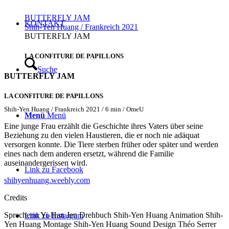
BUTTERFLY JAM
KONTAKT
Shih-Yen Huang / Frankreich 2021
BUTTERFLY JAM
LA CONFITURE DE PAPILLONS
Suche
BUTTERFLY JAM
LA CONFITURE DE PAPILLONS
Shih-Yen Huang / Frankreich 2021 / 6 min / OmeU
Menü
Menü
Eine junge Frau erzählt die Geschichte ihres Vaters über seine
Beziehung zu den vielen Haustieren, die er noch nie adäquat
versorgen konnte. Die Tiere sterben früher oder später und werden
eines nach dem anderen ersetzt, während die Familie
auseinandergerissen wird.
Link zu Facebook
shihyenhuang.weebly.com
Credits
Sprecherin
Yi-Han Jen
Drehbuch
Shih-Yen Huang
Animation
Shih-
Link zu Instagram
Yen Huang
Montage
Shih-Yen Huang
Sound Design
Théo Serrer