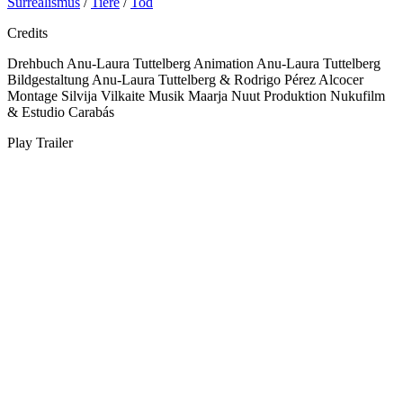
Surrealismus
/
Tiere
/
Tod
Credits
Drehbuch
Anu-Laura Tuttelberg
Animation
Anu-Laura Tuttelberg
Bildgestaltung
Anu-Laura Tuttelberg & Rodrigo Pérez Alcocer
Montage
Silvija Vilkaite
Musik
Maarja Nuut
Produktion
Nukufilm
& Estudio Carabás
Play Trailer