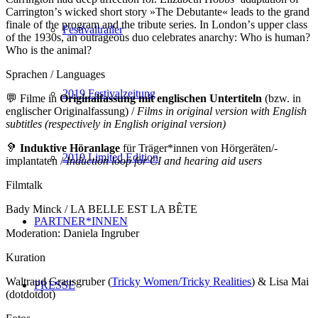
Carringtonʼs wicked short story »The Debutante« leads to the grand
finale of the program and the tribute series. In Londonʼs upper class
Festivaltrailer
of the 1930s, an outrageous duo celebrates anarchy: Who is human?
Who is the animal?
Sprachen / Languages
2019 Festivalzeitung
💬 Filme in
Originalfassung mit englischen Untertiteln
(bzw. in
englischer Originalfassung) /
Films in original version with English
subtitles (respectively in English original version)
🦻
Induktive Höranlage
für Träger*innen von Hörgeräten/-
2019 Limited Edition
implantaten /
Induction loop for CI and hearing aid users
Filmtalk
Bady Minck / LA BELLE EST LA BÊTE
PARTNER*INNEN
Moderation: Daniela Ingruber
Kuration
Waltraud Grausgruber (
Tricky Women/Tricky Realities
) & Lisa Mai
PRESSE
(dotdotdot)