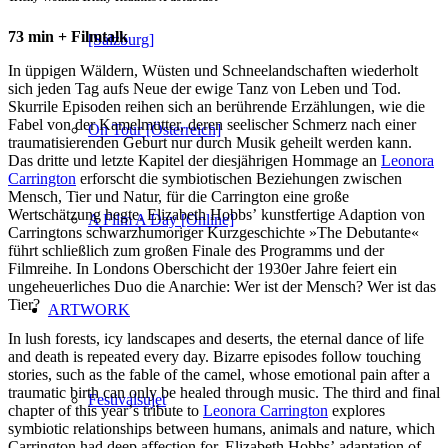
73 min + Filmtalk
[Salzburg]
In üppigen Wäldern, Wüsten und Schneelandschaften wiederholt
sich jeden Tag aufs Neue der ewige Tanz von Leben und Tod.
Skurrile Episoden reihen sich an berührende Erzählungen, wie die
Fabel von der Kamelmutter, deren seelischer Schmerz nach einer
On Tour [Österreich]
traumatisierenden Geburt nur durch Musik geheilt werden kann.
Das dritte und letzte Kapitel der diesjährigen Hommage an
Leonora
Carrington
erforscht die symbiotischen Beziehungen zwischen
Mensch, Tier und Natur, für die Carrington eine große
Wertschätzung hegte. Elizabeth Hobbsʼ kunstfertige Adaption von
A Film A Day [Online]
Carringtons schwarzhumoriger Kurzgeschichte »The Debutante«
führt schließlich zum großen Finale des Programms und der
Filmreihe. In Londons Oberschicht der 1930er Jahre feiert ein
ungeheuerliches Duo die Anarchie: Wer ist der Mensch? Wer ist das
Tier?
ARTWORK
In lush forests, icy landscapes and deserts, the eternal dance of life
and death is repeated every day. Bizarre episodes follow touching
stories, such as the fable of the camel, whose emotional pain after a
traumatic birth can only be healed through music. The third and final
Festivalsujet
chapter of this yearʼs tribute to
Leonora Carrington
explores
symbiotic relationships between humans, animals and nature, which
Carrington had deep affection for. Elizabeth Hobbsʼ adaptation of