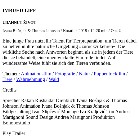
IMBUED LIFE
UDAHNUT ŽIVOT
Ivana Bošnjak & Thomas Johnson / Kroatien 2019 / 12:20 min / OmeU
Eine junge Frau nutzt ihr Talent für Tierpräparation, um Tieren dabei
zu helfen in ihre natürliche Umgebung »zurückzukehren«. Die
wirkliche Suche nach Antworten beginnt, als sie in jedem der Tiere,
die sie behandelt, eine unentwickelte Filmrolle findet. Auf
wundersame Weise fühlt sie sich den Tieren verbunden.
Themen:
Animationsfilm
/
Fotografie
/
Natur
/
Puppentrickfilm
/
Tiere
/
Wahrnehmung
/
Wald
Credits
Sprecher
Rakan Rushaidat
Drehbuch
Ivana Bošnjak & Thomas
Johnson
Animation
Ivana Bošnjak & Thomas Johnson
Bildgestaltung
Ivan Slipčević
Montage
Iva Kraljević
Ton
Andrea
Martignoni
Sound Design
Andrea Martignoni
Produktion
Bonobostudio
Play Trailer