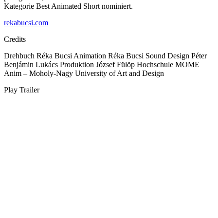
Kategorie Best Animated Short nominiert.
rekabucsi.com
Credits
Drehbuch
Réka Bucsi
Animation
Réka Bucsi
Sound Design
Péter
Benjámin Lukács
Produktion
József Fülöp
Hochschule
MOME
Anim – Moholy-Nagy University of Art and Design
Play Trailer