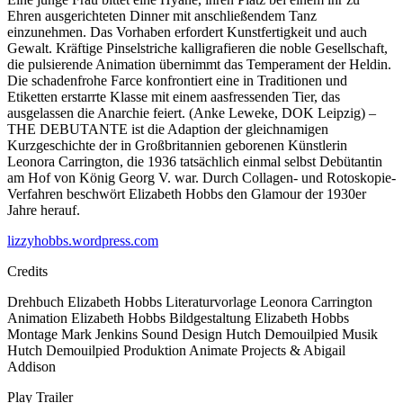
Ehren ausgerichteten Dinner mit anschließendem Tanz
einzunehmen. Das Vorhaben erfordert Kunstfertigkeit und auch
Gewalt. Kräftige Pinselstriche kalligrafieren die noble Gesellschaft,
die pulsierende Animation übernimmt das Temperament der Heldin.
Die schadenfrohe Farce konfrontiert eine in Traditionen und
Etiketten erstarrte Klasse mit einem aasfressenden Tier, das
ausgelassen die Anarchie feiert. (Anke Leweke, DOK Leipzig) –
THE DEBUTANTE ist die Adaption der gleichnamigen
Kurzgeschichte der in Großbritannien geborenen Künstlerin
Leonora Carrington, die 1936 tatsächlich einmal selbst Debütantin
am Hof von König Georg V. war. Durch Collagen- und Rotoskopie-
Verfahren beschwört Elizabeth Hobbs den Glamour der 1930er
Jahre herauf.
lizzyhobbs.wordpress.com
Credits
Drehbuch
Elizabeth Hobbs
Literaturvorlage
Leonora Carrington
Animation
Elizabeth Hobbs
Bildgestaltung
Elizabeth Hobbs
Montage
Mark Jenkins
Sound Design
Hutch Demouilpied
Musik
Hutch Demouilpied
Produktion
Animate Projects & Abigail
Addison
Play Trailer