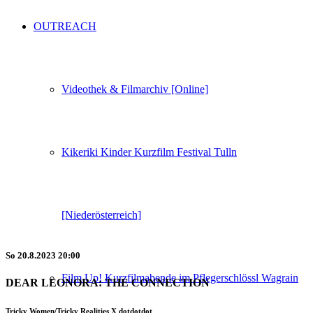
OUTREACH
Videothek & Filmarchiv [Online]
Kikeriki Kinder Kurzfilm Festival Tulln
[Niederösterreich]
So
20.8.2023
20:00
Film Up! Kurzfilmabende im Pflegerschlössl Wagrain
DEAR LEONORA: THE CONNECTION
Tricky Women/Tricky Realities X dotdotdot