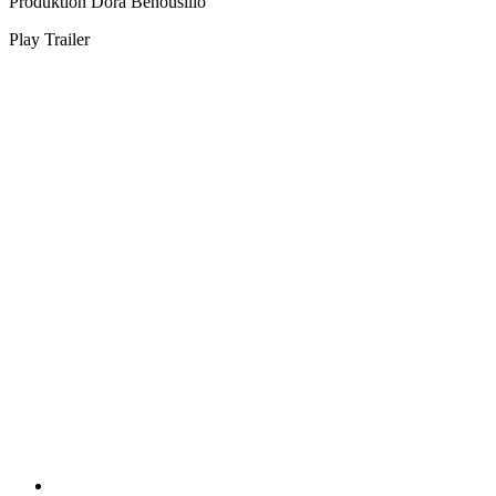
Produktion
Dora Benousilio
Play Trailer