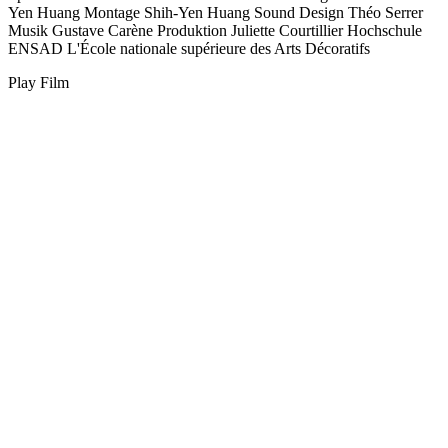
Yen Huang
Montage
Shih-Yen Huang
Sound Design
Théo Serrer
Musik
Gustave Carène
Produktion
Juliette Courtillier
Hochschule
ENSAD L'École nationale supérieure des Arts Décoratifs
Play Film