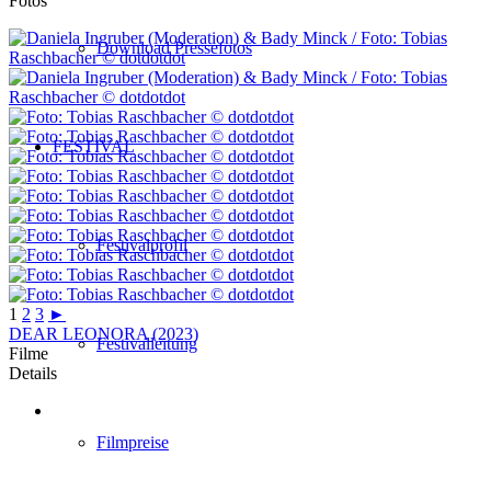
Fotos
Download Pressefotos
FESTIVAL
Festivalprofil
1
2
3
►
DEAR LEONORA (2023)
Festivalleitung
Filme
Details
Filmpreise