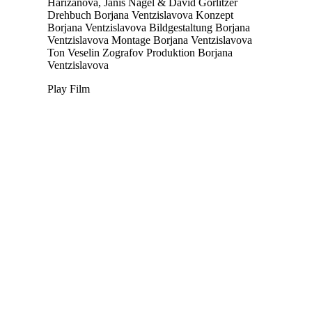
Harizanova, Janis Nagel & David Gorlitzer
Drehbuch
Borjana Ventzislavova
Konzept
Borjana Ventzislavova
Bildgestaltung
Borjana
Ventzislavova
Montage
Borjana Ventzislavova
Ton
Veselin Zografov
Produktion
Borjana
Ventzislavova
Play Film