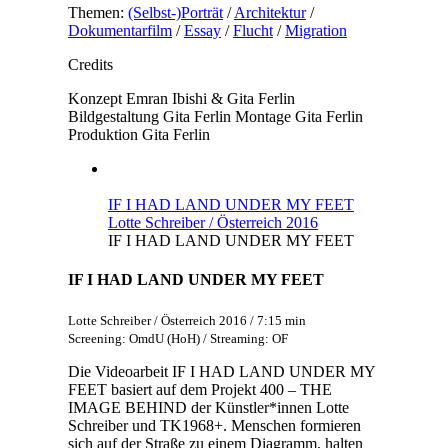
Themen:
(Selbst-)Porträt
/
Architektur
/
Dokumentarfilm
/
Essay
/
Flucht
/
Migration
Credits
Konzept
Emran Ibishi & Gita Ferlin
Bildgestaltung
Gita Ferlin
Montage
Gita Ferlin
Produktion
Gita Ferlin
IF I HAD LAND UNDER MY FEET
Lotte Schreiber / Österreich 2016
IF I HAD LAND UNDER MY FEET
IF I HAD LAND UNDER MY FEET
Lotte Schreiber / Österreich 2016 / 7:15 min
Screening: OmdU (HoH) / Streaming: OF
Die Videoarbeit IF I HAD LAND UNDER MY
FEET basiert auf dem Projekt 400 – THE
IMAGE BEHIND der Künstler*innen Lotte
Schreiber und TK1968+. Menschen formieren
sich auf der Straße zu einem Diagramm, halten