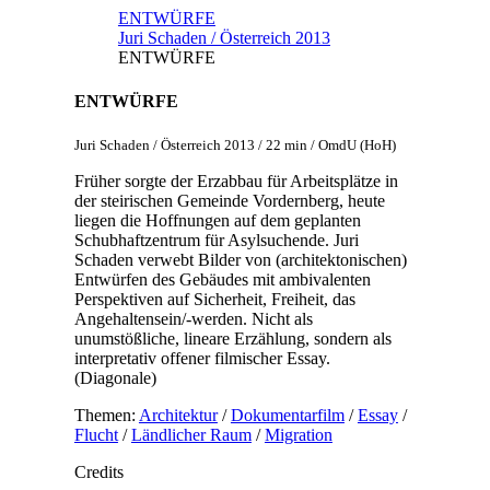
ENTWÜRFE
Juri Schaden / Österreich 2013
ENTWÜRFE
ENTWÜRFE
Juri Schaden / Österreich 2013 / 22 min / OmdU (HoH)
Früher sorgte der Erzabbau für Arbeitsplätze in
der steirischen Gemeinde Vordernberg, heute
liegen die Hoffnungen auf dem geplanten
Schubhaftzentrum für Asylsuchende. Juri
Schaden verwebt Bilder von (architektonischen)
Entwürfen des Gebäudes mit ambivalenten
Perspektiven auf Sicherheit, Freiheit, das
Angehaltensein/-werden. Nicht als
unumstößliche, lineare Erzählung, sondern als
interpretativ offener filmischer Essay.
(Diagonale)
Themen:
Architektur
/
Dokumentarfilm
/
Essay
/
Flucht
/
Ländlicher Raum
/
Migration
Credits