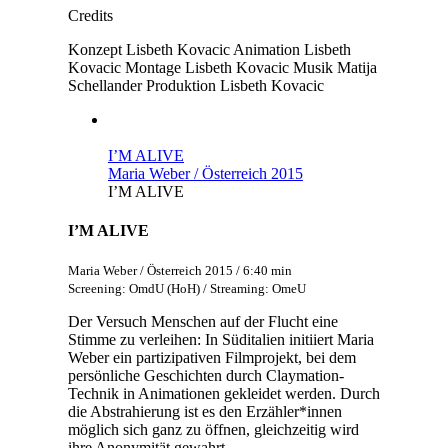
Credits
Konzept
Lisbeth Kovacic
Animation
Lisbeth
Kovacic
Montage
Lisbeth Kovacic
Musik
Matija
Schellander
Produktion
Lisbeth Kovacic
I’M ALIVE
Maria Weber / Österreich 2015
I’M ALIVE
I’M ALIVE
Maria Weber / Österreich 2015 / 6:40 min
Screening: OmdU (HoH) / Streaming: OmeU
Der Versuch Menschen auf der Flucht eine
Stimme zu verleihen: In Süditalien initiiert Maria
Weber ein partizipativen Filmprojekt, bei dem
persönliche Geschichten durch Claymation-
Technik in Animationen gekleidet werden. Durch
die Abstrahierung ist es den Erzähler*innen
möglich sich ganz zu öffnen, gleichzeitig wird
ihre Anonymität gewahrt.