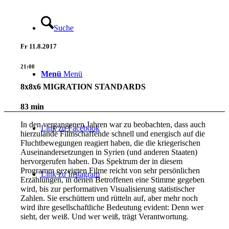
Suche
Fr
11.8.2017
21:00
Menü
Menü
8x8x6 MIGRATION STANDARDS
83 min
In den vergangenen Jahren war zu beobachten, dass auch
Link zu Facebook
hierzulande Filmschaffende schnell und energisch auf die
Fluchtbewegungen reagiert haben, die die kriegerischen
Auseinandersetzungen in Syrien (und anderen Staaten)
hervorgerufen haben. Das Spektrum der in diesem
Programm gezeigten Filme reicht von sehr persönlichen
Link zu Instagram
Erzählungen, in denen Betroffenen eine Stimme gegeben
wird, bis zur performativen Visualisierung statistischer
Zahlen. Sie erschüttern und rütteln auf, aber mehr noch
wird ihre gesellschaftliche Bedeutung evident: Denn wer
sieht, der weiß. Und wer weiß, trägt Verantwortung.