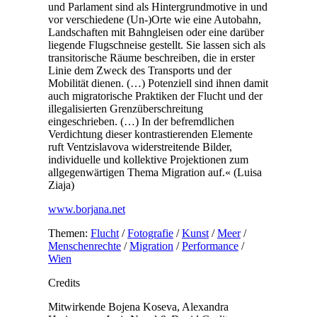
und Parlament sind als Hintergrundmotive in und
vor verschiedene (Un-)Orte wie eine Autobahn,
Landschaften mit Bahngleisen oder eine darüber
liegende Flugschneise gestellt. Sie lassen sich als
transitorische Räume beschreiben, die in erster
Linie dem Zweck des Transports und der
Mobilität dienen. (…) Potenziell sind ihnen damit
auch migratorische Praktiken der Flucht und der
illegalisierten Grenzüberschreitung
eingeschrieben. (…) In der befremdlichen
Verdichtung dieser kontrastierenden Elemente
ruft Ventzislavova widerstreitende Bilder,
individuelle und kollektive Projektionen zum
allgegenwärtigen Thema Migration auf.« (Luisa
Ziaja)
www.borjana.net
Themen:
Flucht
/
Fotografie
/
Kunst
/
Meer
/
Menschenrechte
/
Migration
/
Performance
/
Wien
Credits
Mitwirkende
Bojena Koseva, Alexandra