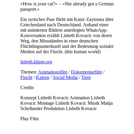
»How is your cat?« – »She already got a German
passport.«
Ein syrisches Paar flieht mit Katze Zaytouna über
Griechenland nach Deutschland. Anhand einer
mit animierten Bildern unterlegten WhatsApp-
Konversation erzählt Lisbeth Kovacic von deren
Weg, den Missständen in einer deutschen
Flüchtlingsunterkunft und der Bedeutung sozialer
Medien auf der Flucht. (this human world)
lisbeth.klingt.org
Themen:
Animationsfilm
/
Dokumentarfilm
/
Flucht
/
Katzen
/
Social Media
/
Tiere
Credits
Konzept
Lisbeth Kovacic
Animation
Lisbeth
Kovacic
Montage
Lisbeth Kovacic
Musik
Matija
Schellander
Produktion
Lisbeth Kovacic
Play Film