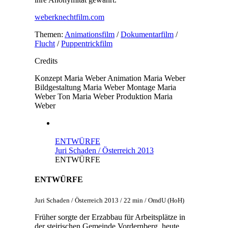
weberknechtfilm.com
Themen:
Animationsfilm
/
Dokumentarfilm
/
Flucht
/
Puppentrickfilm
Credits
Konzept
Maria Weber
Animation
Maria Weber
Bildgestaltung
Maria Weber
Montage
Maria
Weber
Ton
Maria Weber
Produktion
Maria
Weber
ENTWÜRFE
Juri Schaden / Österreich 2013
ENTWÜRFE
ENTWÜRFE
Juri Schaden / Österreich 2013 / 22 min / OmdU (HoH)
Früher sorgte der Erzabbau für Arbeitsplätze in
der steirischen Gemeinde Vordernberg, heute