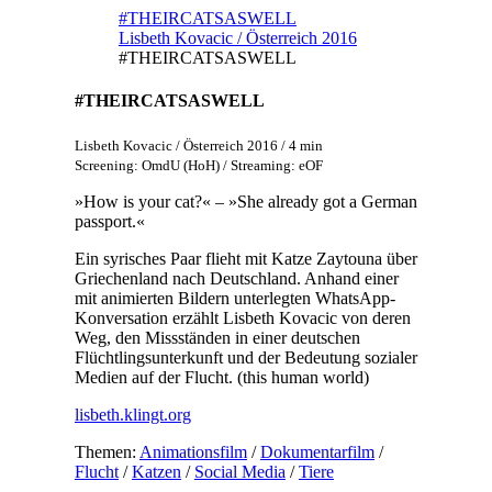
#THEIRCATSASWELL
Lisbeth Kovacic / Österreich 2016
#THEIRCATSASWELL
#THEIRCATSASWELL
Lisbeth Kovacic / Österreich 2016 / 4 min
Screening: OmdU (HoH) / Streaming: eOF
»How is your cat?« – »She already got a German
passport.«
Ein syrisches Paar flieht mit Katze Zaytouna über
Griechenland nach Deutschland. Anhand einer
mit animierten Bildern unterlegten WhatsApp-
Konversation erzählt Lisbeth Kovacic von deren
Weg, den Missständen in einer deutschen
Flüchtlingsunterkunft und der Bedeutung sozialer
Medien auf der Flucht. (this human world)
lisbeth.klingt.org
Themen:
Animationsfilm
/
Dokumentarfilm
/
Flucht
/
Katzen
/
Social Media
/
Tiere