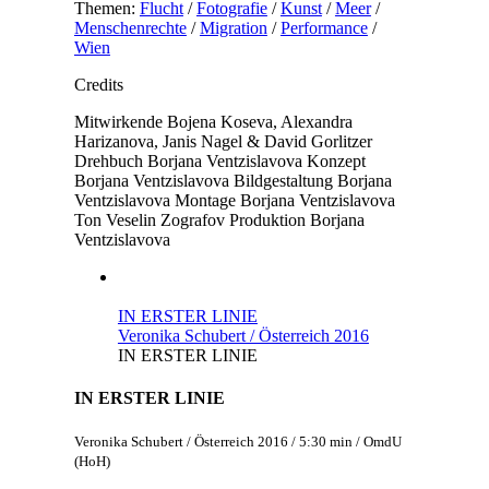
Themen:
Flucht
/
Fotografie
/
Kunst
/
Meer
/
Menschenrechte
/
Migration
/
Performance
/
Wien
Credits
Mitwirkende
Bojena Koseva, Alexandra
Harizanova, Janis Nagel & David Gorlitzer
Drehbuch
Borjana Ventzislavova
Konzept
Borjana Ventzislavova
Bildgestaltung
Borjana
Ventzislavova
Montage
Borjana Ventzislavova
Ton
Veselin Zografov
Produktion
Borjana
Ventzislavova
IN ERSTER LINIE
Veronika Schubert / Österreich 2016
IN ERSTER LINIE
IN ERSTER LINIE
Veronika Schubert / Österreich 2016 / 5:30 min / OmdU
(HoH)