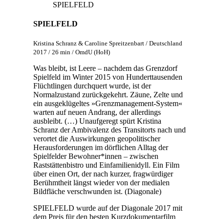
SPIELFELD
SPIELFELD
Kristina Schranz & Caroline Spreitzenbart / Deutschland
2017 / 26 min / OmdU (HoH)
Was bleibt, ist Leere – nachdem das Grenzdorf
Spielfeld im Winter 2015 von Hunderttausenden
Flüchtlingen durchquert wurde, ist der
Normalzustand zurückgekehrt. Zäune, Zelte und
ein ausgeklügeltes »Grenzmanagement-System«
warten auf neuen Andrang, der allerdings
ausbleibt. (…) Unaufgeregt spürt Kristina
Schranz der Ambivalenz des Transitorts nach und
verortet die Auswirkungen geopolitischer
Herausforderungen im dörflichen Alltag der
Spielfelder Bewohner*innen – zwischen
Raststättenbistro und Einfamilienidyll. Ein Film
über einen Ort, der nach kurzer, fragwürdiger
Berühmtheit längst wieder von der medialen
Bildfläche verschwunden ist. (Diagonale)
SPIELFELD wurde auf der Diagonale 2017 mit
dem Preis für den besten Kurzdokumentarfilm