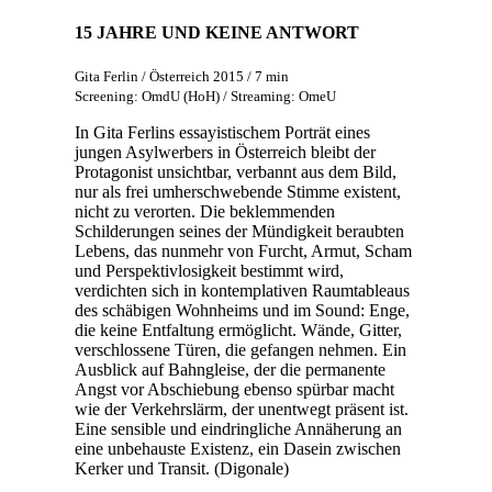
15 JAHRE UND KEINE ANTWORT
Gita Ferlin / Österreich 2015 / 7 min
Screening: OmdU (HoH) / Streaming: OmeU
In Gita Ferlins essayistischem Porträt eines
jungen Asylwerbers in Österreich bleibt der
Protagonist unsichtbar, verbannt aus dem Bild,
nur als frei umherschwebende Stimme existent,
nicht zu verorten. Die beklemmenden
Schilderungen seines der Mündigkeit beraubten
Lebens, das nunmehr von Furcht, Armut, Scham
und Perspektivlosigkeit bestimmt wird,
verdichten sich in kontemplativen Raumtableaus
des schäbigen Wohnheims und im Sound: Enge,
die keine Entfaltung ermöglicht. Wände, Gitter,
verschlossene Türen, die gefangen nehmen. Ein
Ausblick auf Bahngleise, der die permanente
Angst vor Abschiebung ebenso spürbar macht
wie der Verkehrslärm, der unentwegt präsent ist.
Eine sensible und eindringliche Annäherung an
eine unbehauste Existenz, ein Dasein zwischen
Kerker und Transit. (Digonale)