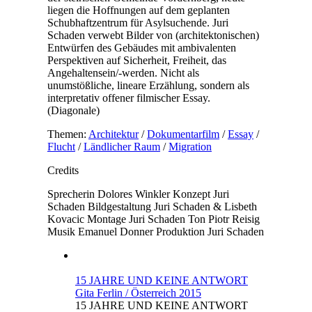
liegen die Hoffnungen auf dem geplanten
Schubhaftzentrum für Asylsuchende. Juri
Schaden verwebt Bilder von (architektonischen)
Entwürfen des Gebäudes mit ambivalenten
Perspektiven auf Sicherheit, Freiheit, das
Angehaltensein/-werden. Nicht als
unumstößliche, lineare Erzählung, sondern als
interpretativ offener filmischer Essay.
(Diagonale)
Themen:
Architektur
/
Dokumentarfilm
/
Essay
/
Flucht
/
Ländlicher Raum
/
Migration
Credits
Sprecherin
Dolores Winkler
Konzept
Juri
Schaden
Bildgestaltung
Juri Schaden & Lisbeth
Kovacic
Montage
Juri Schaden
Ton
Piotr Reisig
Musik
Emanuel Donner
Produktion
Juri Schaden
15 JAHRE UND KEINE ANTWORT
Gita Ferlin / Österreich 2015
15 JAHRE UND KEINE ANTWORT