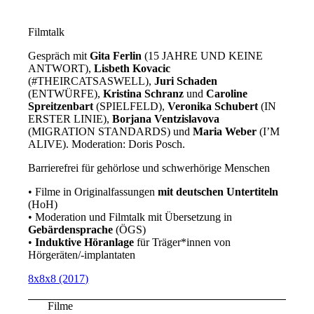
Filmtalk
Gespräch mit
Gita Ferlin
(15 JAHRE UND KEINE
ANTWORT),
Lisbeth Kovacic
(#THEIRCATSASWELL),
Juri Schaden
(ENTWÜRFE),
Kristina Schranz
und
Caroline
Spreitzenbart
(SPIELFELD),
Veronika Schubert
(IN
ERSTER LINIE),
Borjana Ventzislavova
(MIGRATION STANDARDS) und
Maria Weber
(I’M
ALIVE). Moderation: Doris Posch.
Barrierefrei für gehörlose und schwerhörige Menschen
• Filme in Originalfassungen
mit deutschen Untertiteln
(HoH)
• Moderation und Filmtalk mit Übersetzung in
Gebärdensprache
(ÖGS)
•
Induktive Höranlage
für Träger*innen von
Hörgeräten/-implantaten
8x8x8 (2017)
Filme