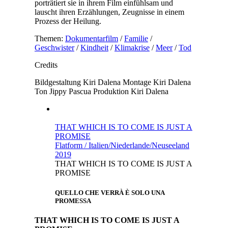
porträtiert sie in ihrem Film einfühlsam und
lauscht ihren Erzählungen, Zeugnisse in einem
Prozess der Heilung.
Themen:
Dokumentarfilm
/
Familie
/
Geschwister
/
Kindheit
/
Klimakrise
/
Meer
/
Tod
Credits
Bildgestaltung
Kiri Dalena
Montage
Kiri Dalena
Ton
Jippy Pascua
Produktion
Kiri Dalena
THAT WHICH IS TO COME IS JUST A
PROMISE
Flatform / Italien/Niederlande/Neuseeland
2019
THAT WHICH IS TO COME IS JUST A
PROMISE
QUELLO CHE VERRÀ È SOLO UNA
PROMESSA
THAT WHICH IS TO COME IS JUST A