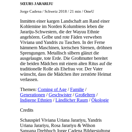
SŒURS JARARIJU
Jorge Cadena / Schweiz 2018 / 21 min / OmeU
Inmitten einer kargen Landschaft am Rand einer
Kohlemine im Norden Kolumbiens leben die
Jarariju-Schwestern, die der Wayuu Ethnie
angehören. Gelbe und rote Fäden verweben
Viviana und Yandris zu Taschen. In der Ferne
hämmern Maschinen, kreischen Sirenen, dröhnen
Sprengungen. Metallisch silbern glänzt die
ausgelaugte, tote Erde. Die Großmutter bereitet
die beiden Mädchen mit einem alten Ritus auf die
traditionelle Rolle als Ehefrau vor. Der Vater
wünscht, dass die Mädchen ihre zerstörte Heimat
verlassen.
Themen:
Coming of Age
/
Familie
/
Generationen
/
Geschwister
/
Großeltern
/
Indigene Ethnien
/
Ländlicher Raum
/
Ökologie
Credits
Schauspiel
Viviana Uriana Jarariyu, Yandris
Uriana Jarariyu, Rosa Jarariyu & Wilson
Sapuana
Drehbuch
Jorge Cadena
Bildgestaltung