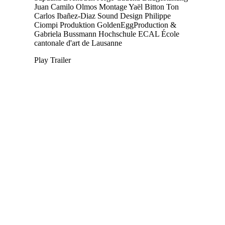
Juan Camilo Olmos
Montage
Yaël Bitton
Ton
Carlos Ibañez-Diaz
Sound Design
Philippe
Ciompi
Produktion
GoldenEggProduction &
Gabriela Bussmann
Hochschule
ECAL École
cantonale d'art de Lausanne
Play Trailer