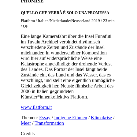
PROMISE
QUELLO CHE VERRÀ È SOLO UNA PROMESSA
Flatform / Italien/Niederlande/Neuseeland 2019 / 23 min
/ OF
Eine lange Kamerafahrt über die Insel Funafuti
im Tuvalu Archipel verbindet rhythmisch
verschiedene Zeiten und Zustände der Insel
miteinander. In wunderschöner Komposition
wird hier auf widersprüchliche Weise eine
Katastrophe angekündigt: der drohende Verlust
des Landes. Das Porträt der Insel fängt beide
Zustände ein, das Land und das Wasser, das es
verschlingt, und stellt eine eigentlich unmögliche
Gleichzeitigkeit her. Neuste filmische Arbeit des
2006 in Italien gegründeten
Künstler*innenkollektivs Flatform.
www.flatform.it
Themen:
Essay
/
Indigene Ethnien
/
Klimakrise
/
Meer
/
Transformation
Credits