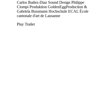
Carlos Ibañez-Diaz
Sound Design
Philippe
Ciompi
Produktion
GoldenEggProduction &
Gabriela Bussmann
Hochschule
ECAL École
cantonale d'art de Lausanne
Play Trailer