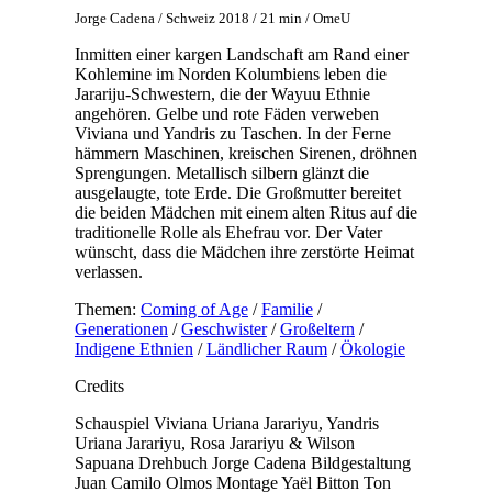
Jorge Cadena / Schweiz 2018 / 21 min / OmeU
Inmitten einer kargen Landschaft am Rand einer
Kohlemine im Norden Kolumbiens leben die
Jarariju-Schwestern, die der Wayuu Ethnie
angehören. Gelbe und rote Fäden verweben
Viviana und Yandris zu Taschen. In der Ferne
hämmern Maschinen, kreischen Sirenen, dröhnen
Sprengungen. Metallisch silbern glänzt die
ausgelaugte, tote Erde. Die Großmutter bereitet
die beiden Mädchen mit einem alten Ritus auf die
traditionelle Rolle als Ehefrau vor. Der Vater
wünscht, dass die Mädchen ihre zerstörte Heimat
verlassen.
Themen:
Coming of Age
/
Familie
/
Generationen
/
Geschwister
/
Großeltern
/
Indigene Ethnien
/
Ländlicher Raum
/
Ökologie
Credits
Schauspiel
Viviana Uriana Jarariyu, Yandris
Uriana Jarariyu, Rosa Jarariyu & Wilson
Sapuana
Drehbuch
Jorge Cadena
Bildgestaltung
Juan Camilo Olmos
Montage
Yaël Bitton
Ton