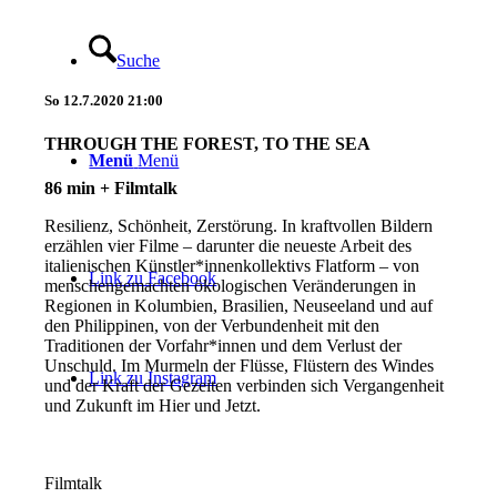
Suche
So
12.7.2020
21:00
THROUGH THE FOREST, TO THE SEA
Menü
Menü
86 min + Filmtalk
Resilienz, Schönheit, Zerstörung. In kraftvollen Bildern
erzählen vier Filme – darunter die neueste Arbeit des
italienischen Künstler*innenkollektivs Flatform – von
Link zu Facebook
menschengemachten ökologischen Veränderungen in
Regionen in Kolumbien, Brasilien, Neuseeland und auf
den Philippinen, von der Verbundenheit mit den
Traditionen der Vorfahr*innen und dem Verlust der
Unschuld. Im Murmeln der Flüsse, Flüstern des Windes
Link zu Instagram
und der Kraft der Gezeiten verbinden sich Vergangenheit
und Zukunft im Hier und Jetzt.
Filmtalk