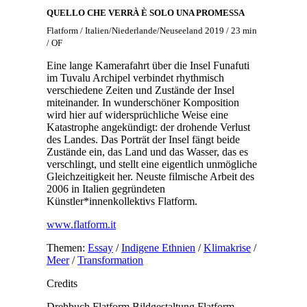
QUELLO CHE VERRÀ È SOLO UNA PROMESSA
Flatform / Italien/Niederlande/Neuseeland 2019 / 23 min
/ OF
Eine lange Kamerafahrt über die Insel Funafuti
im Tuvalu Archipel verbindet rhythmisch
verschiedene Zeiten und Zustände der Insel
miteinander. In wunderschöner Komposition
wird hier auf widersprüchliche Weise eine
Katastrophe angekündigt: der drohende Verlust
des Landes. Das Porträt der Insel fängt beide
Zustände ein, das Land und das Wasser, das es
verschlingt, und stellt eine eigentlich unmögliche
Gleichzeitigkeit her. Neuste filmische Arbeit des
2006 in Italien gegründeten
Künstler*innenkollektivs Flatform.
www.flatform.it
Themen:
Essay
/
Indigene Ethnien
/
Klimakrise
/
Meer
/
Transformation
Credits
Drehbuch
Flatform
Bildgestaltung
Flatform